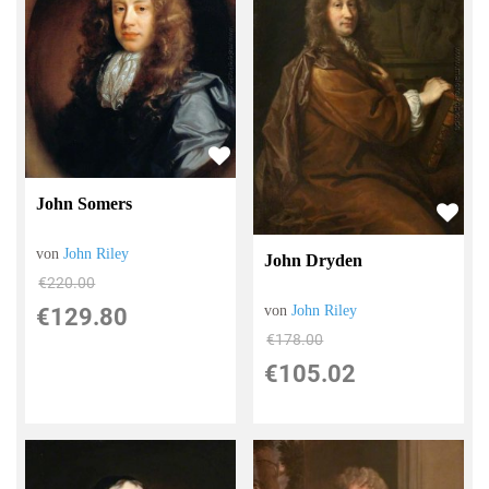
John Somers
von
John Riley
John Dryden
€220.00
von
John Riley
€129.80
€178.00
€105.02