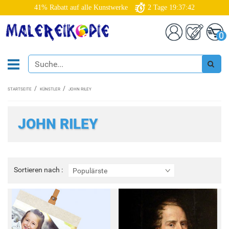
41% Rabatt auf alle Kunstwerke
2
Tage
19:37:40
0
STARTSEITE
KÜNSTLER
JOHN RILEY
JOHN RILEY
Sortieren
Sortieren nach :
Populärste
nach
: