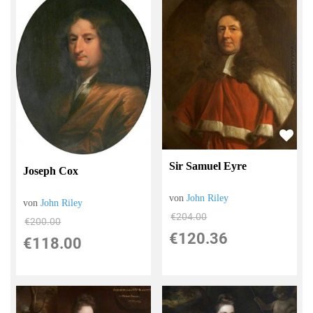
Sir Samuel Eyre
Joseph Cox
von
John Riley
von
John Riley
€204.00
€200.00
€120.36
€118.00