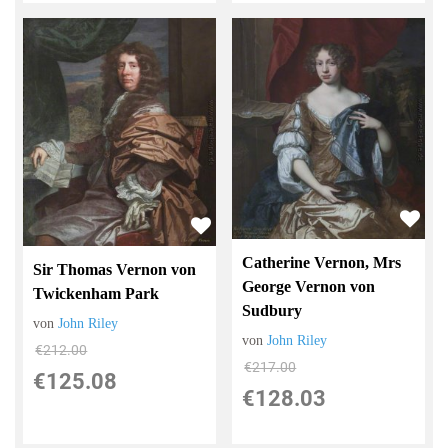
Catherine Vernon, Mrs
Sir Thomas Vernon von
George Vernon von
Twickenham Park
Sudbury
von
John Riley
von
John Riley
€212.00
€217.00
€125.08
€128.03