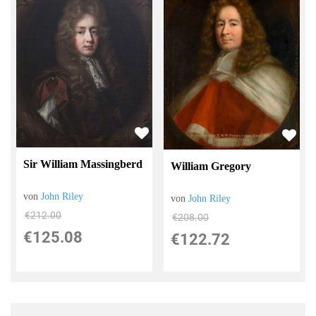
Sir William Massingberd
William Gregory
von
John Riley
von
John Riley
€212.00
€208.00
€125.08
€122.72