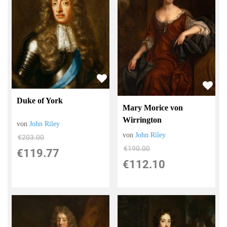
Duke of York
Mary Morice von
Wirrington
von
John Riley
von
John Riley
€203.00
€190.00
€119.77
€112.10