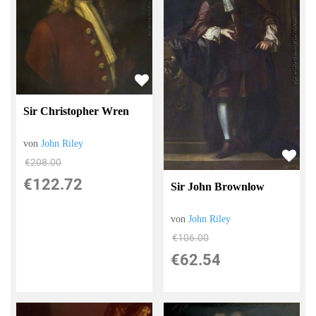
Sir Christopher Wren
von
John Riley
€208.00
€122.72
Sir John Brownlow
von
John Riley
€106.00
€62.54