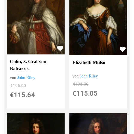
Colin, 3. Graf von
Elizabeth Mulso
Balcarres
von
John Riley
von
John Riley
€195.00
€196.00
€115.05
€115.64