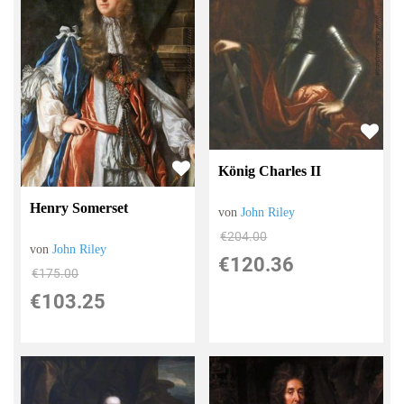
König Charles II
Henry Somerset
von
John Riley
€204.00
von
John Riley
€120.36
€175.00
€103.25