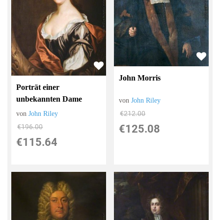
John Morris
Porträt einer
unbekannten Dame
von
John Riley
€212.00
von
John Riley
€125.08
€196.00
€115.64