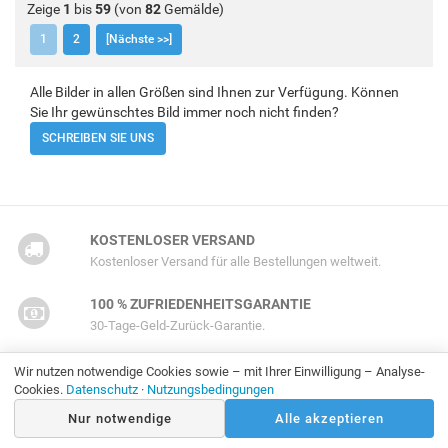
Zeige
1
bis
59
(von
82
Gemälde)
1
2
[Nächste >>]
Alle Bilder in allen Größen sind Ihnen zur Verfügung. Können
Sie Ihr gewünschtes Bild immer noch nicht finden?
SCHREIBEN SIE UNS
KOSTENLOSER VERSAND
Kostenloser Versand für alle Bestellungen weltweit.
100 % ZUFRIEDENHEITSGARANTIE
30-Tage-Geld-Zurück-Garantie.
100 % HANDGEMALT
Wir nutzen notwendige Cookies sowie – mit Ihrer Einwilligung – Analyse-
Cookies.
Datenschutz
·
Nutzungsbedingungen
Jedes Gemälde ist von Hand gemalt.
Nur notwendige
Alle akzeptieren
SICHER BEZAHLEN