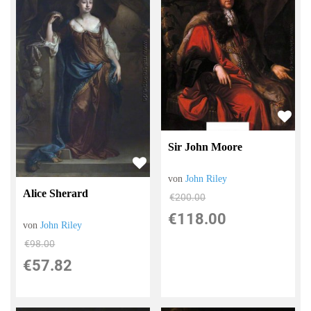
Sir John Moore
von
John Riley
Alice Sherard
€200.00
€118.00
von
John Riley
€98.00
€57.82