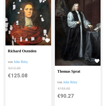
Richard Oxenden
von
John Riley
€212.00
Thomas Sprat
€125.08
von
John Riley
€153.00
€90.27