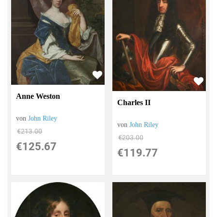
Anne Weston
Charles II
von
John Riley
von
John Riley
€213.00
€203.00
€125.67
€119.77