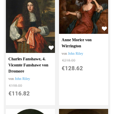
Anne Morice von
Wirrington
von
John Riley
Charles Fanshawe, 4.
€218.00
Vicomte Fanshawe von
€128.62
Dromore
von
John Riley
€198.00
€116.82