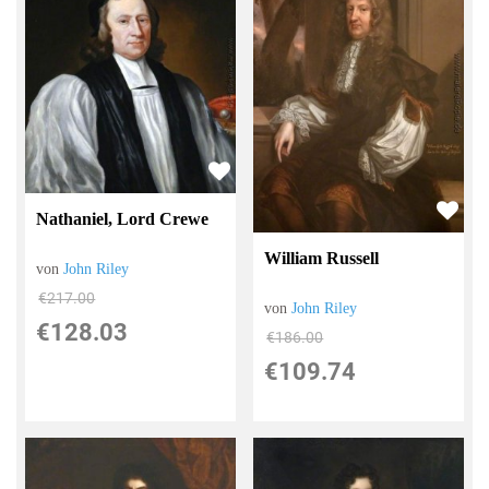
Nathaniel, Lord Crewe
William Russell
von
John Riley
€217.00
von
John Riley
€128.03
€186.00
€109.74