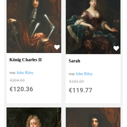
König Charles II
Sarah
von
John Riley
von
John Riley
€204.00
€203.00
€120.36
€119.77