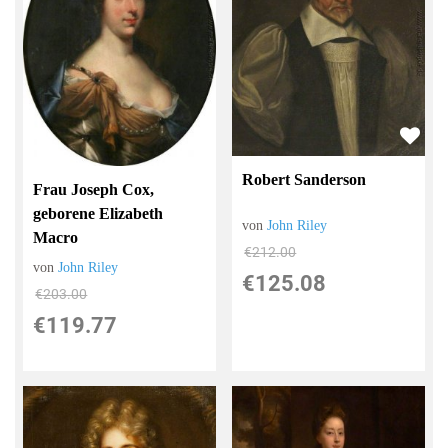
Robert Sanderson
Frau Joseph Cox,
geborene Elizabeth
von
John Riley
Macro
€212.00
von
John Riley
€125.08
€203.00
€119.77