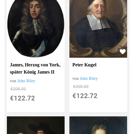
Peter Kugel
James, Herzog von York,
später König James II
von
John Riley
von
John Riley
€208.00
€208.00
€122.72
€122.72