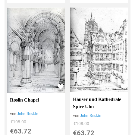
Häuser und Kathedrale
Roslin Chapel
Spire Ulm
von
John Ruskin
von
John Ruskin
€108.00
€108.00
€63.72
€63.72