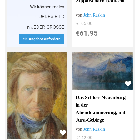
Zippora nach Botticelli
Wir können malen
von
John Ruskin
JEDES BILD
€105.00
in JEDER GRÖSSE
€61.95
ein Angebot anfordern
Das Schloss Neuenburg
in der
Abenddämmerung, mit
Jura-Gebirge
von
John Ruskin
€142.00