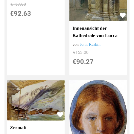
€157.00
€92.63
Innenansicht der
Kathedrale von Lucca
von
John Ruskin
€153.00
€90.27
Zermatt