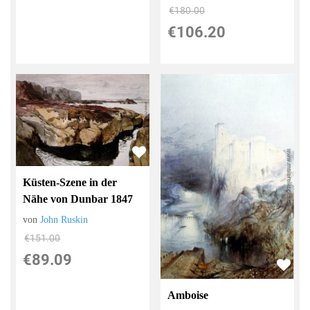
€180.00
€106.20
Küsten-Szene in der
Nähe von Dunbar 1847
von
John Ruskin
€151.00
€89.09
Amboise