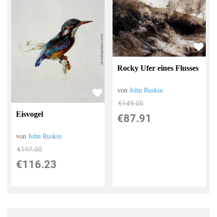
Rocky Ufer eines Flusses
von
John Ruskin
€149.00
Eisvogel
€87.91
von
John Ruskin
€197.00
€116.23