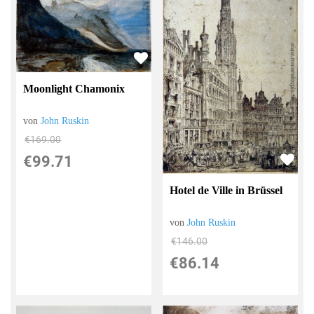
Moonlight Chamonix
von
John Ruskin
€169.00
€99.71
Hotel de Ville in Brüssel
von
John Ruskin
€146.00
€86.14