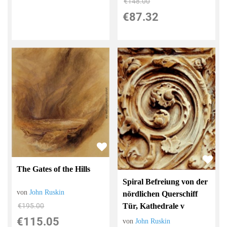
€148.00
€87.32
The Gates of the Hills
Spiral Befreiung von der
von
John Ruskin
nördlichen Querschiff
Tür, Kathedrale v
€195.00
€115.05
von
John Ruskin