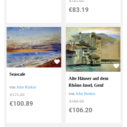
€141.00
€83.19
Seascale
Alte Häuser auf dem
Rhône-Insel, Genf
von
John Ruskin
von
John Ruskin
€171.00
€180.00
€100.89
€106.20