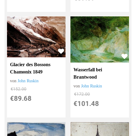
Glacier des Bossons
Wasserfall bei
Chamonix 1849
Brantwood
von
John Ruskin
von
John Ruskin
€152.00
€172.00
€89.68
€101.48