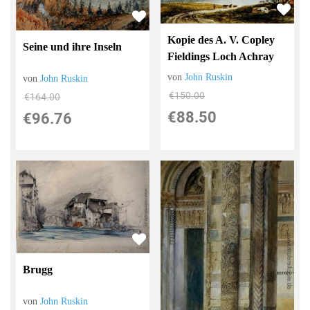
Kopie des A. V. Copley
Seine und ihre Inseln
Fieldings Loch Achray
von
John Ruskin
von
John Ruskin
€150.00
€164.00
€88.50
€96.76
Brugg
von
John Ruskin