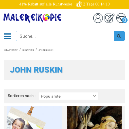
41% Rabatt auf alle Kunstwerke
2
Tage
06:14:17
0
STARTSEITE
KÜNSTLER
JOHN RUSKIN
JOHN RUSKIN
Sortieren
Sortieren nach :
Populärste
nach
: