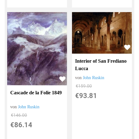
Interior of San Frediano
Lucca
von
John Ruskin
€159.00
Cascade de la Folie 1849
€93.81
von
John Ruskin
€146.00
€86.14