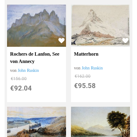
Rochers de Lanfon, See
Matterhorn
von Annecy
von
John Ruskin
von
John Ruskin
€162.00
€156.00
€95.58
€92.04