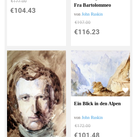
€177.00
Fra Bartolommeo
€104.43
von
John Ruskin
€197.00
€116.23
Ein Blick in den Alpen
von
John Ruskin
€172.00
€101.48