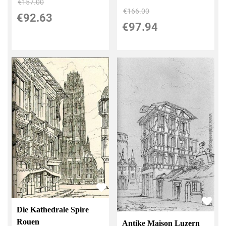
€157.00
€166.00
€92.63
€97.94
Die Kathedrale Spire
Rouen
Antike Maison Luzern