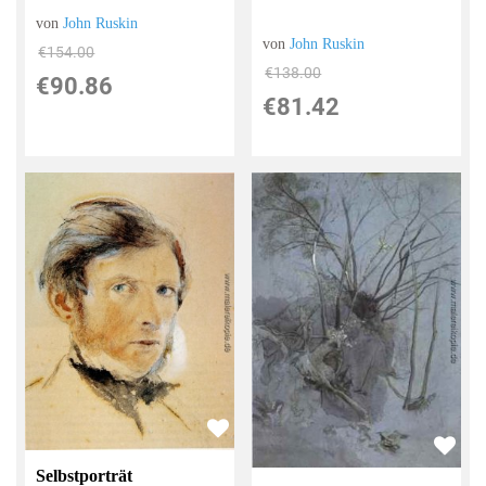
von
John Ruskin
von
John Ruskin
€154.00
€138.00
€90.86
€81.42
Selbstporträt