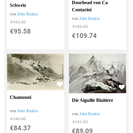
Doorhead von Ca
Schweiz
Contarini
von
John Ruskin
von
John Ruskin
€162.00
€186.00
€95.58
€109.74
Chamouni
Die Aiguille Blaitiere
von
John Ruskin
von
John Ruskin
€143.00
€151.00
€84.37
€89.09