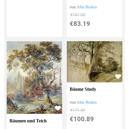
von
John Ruskin
€141.00
€83.19
Bäume Study
von
John Ruskin
€171.00
€100.89
Bäumen und Teich