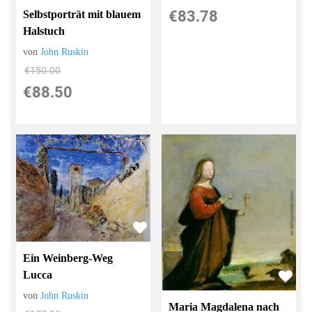
€83.78
Selbstporträt mit blauem
Halstuch
von
John Ruskin
€150.00
€88.50
Ein Weinberg-Weg
Lucca
von
John Ruskin
Maria Magdalena nach