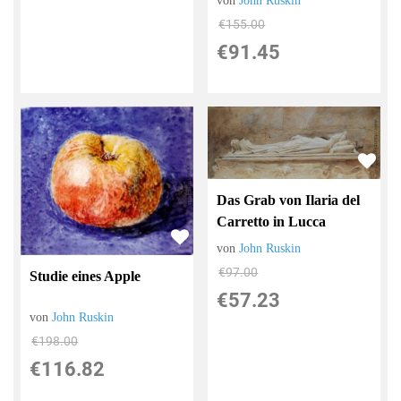
von
John Ruskin
€155.00
€91.45
Das Grab von Ilaria del
Carretto in Lucca
von
John Ruskin
€97.00
Studie eines Apple
€57.23
von
John Ruskin
€198.00
€116.82