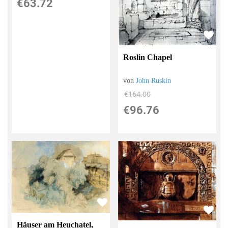
€63.72
Roslin Chapel
von
John Ruskin
€164.00
€96.76
Häuser am Heuchatel,