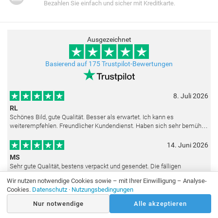
Bezahlen Sie einfach und sicher mit Kreditkarte.
Ausgezeichnet
Basierend auf 175 Trustpilot-Bewertungen
8. Juli 2026
RL
Schönes Bild, gute Qualität. Besser als erwartet. Ich kann es
weiterempfehlen. Freundlicher Kundendienst. Haben sich sehr bemüht
als die Lieferung sich etwas verzögerte. Bild war gut verpackt. Nur FedEx
14. Juni 2026
MS
Sehr gute Qualität, bestens verpackt und gesendet. Die fälligen
Zollgebühren wurden noch am selben Tag erstattet. Absolut top Service
Wir nutzen notwendige Cookies sowie – mit Ihrer Einwilligung – Analyse-
und mit dem Ölbild sehr zufrieden.
Cookies.
Datenschutz
·
Nutzungsbedingungen
22. Mai 2026
Nur notwendige
Alle akzeptieren
S.A.Batista
Die Copie ist in sehr guter Qualität. Sehr zufrieden. Schnelle Lieferung.