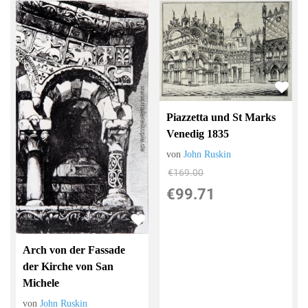
Piazzetta und St Marks
Venedig 1835
von
John Ruskin
€169.00
€99.71
Arch von der Fassade
der Kirche von San
Michele
von
John Ruskin