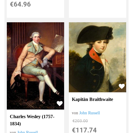
€64.96
Kapitän Braithwaite
von
John Russell
Charles Wesley (1757-
€203.00
1834)
€117.74
von
John Russell