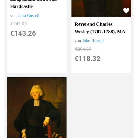
Hardcastle
von
John Russell
€247.00
Reverend Charles
Wesley (1707-1788), MA
€143.26
von
John Russell
€204.00
€118.32