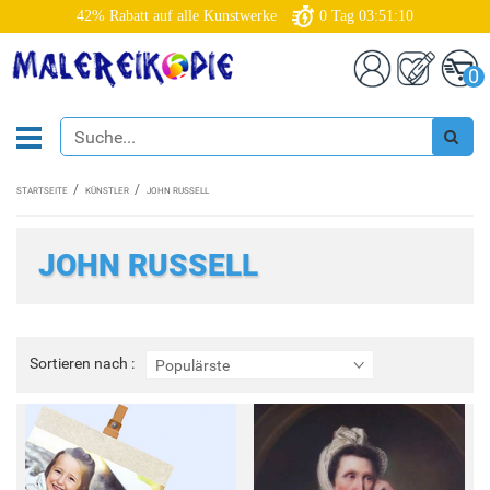
42% Rabatt auf alle Kunstwerke
0
Tag
03:51:08
0
STARTSEITE
KÜNSTLER
JOHN RUSSELL
JOHN RUSSELL
Sortieren
Sortieren nach :
Populärste
nach
: