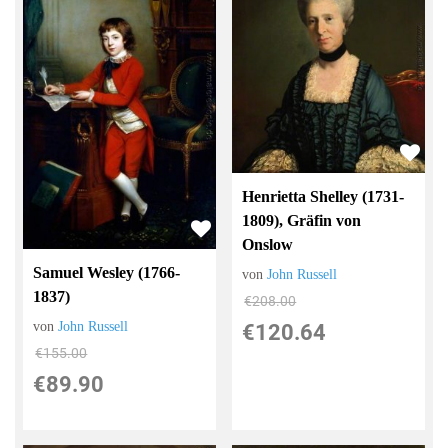
Henrietta Shelley (1731-
1809), Gräfin von
Onslow
Samuel Wesley (1766-
von
John Russell
1837)
€208.00
von
John Russell
€120.64
€155.00
€89.90