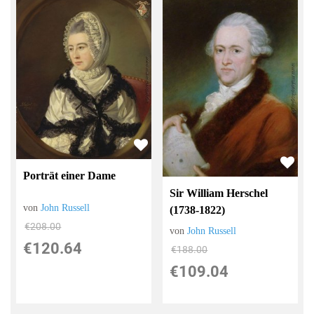
Porträt einer Dame
Sir William Herschel
von
John Russell
(1738-1822)
€208.00
von
John Russell
€120.64
€188.00
€109.04