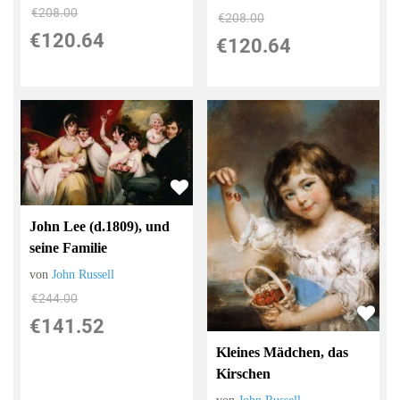
€208.00
€208.00
€120.64
€120.64
John Lee (d.1809), und
seine Familie
von
John Russell
€244.00
€141.52
Kleines Mädchen, das
Kirschen