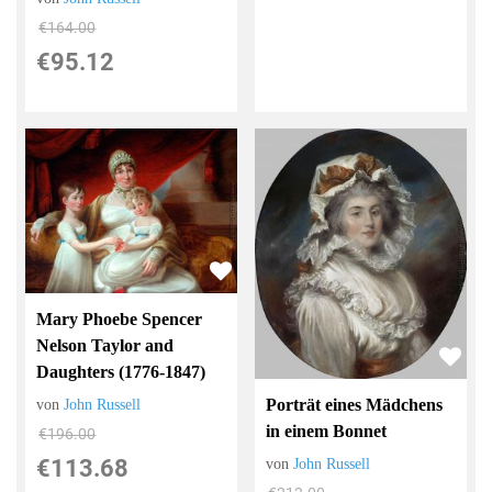
€164.00
€95.12
Mary Phoebe Spencer
Nelson Taylor and
Daughters (1776-1847)
Porträt eines Mädchens
von
John Russell
in einem Bonnet
€196.00
€113.68
von
John Russell