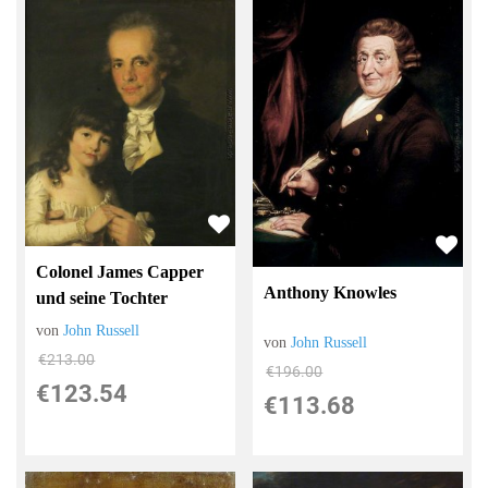
Colonel James Capper
Anthony Knowles
und seine Tochter
von
John Russell
von
John Russell
€213.00
€196.00
€123.54
€113.68