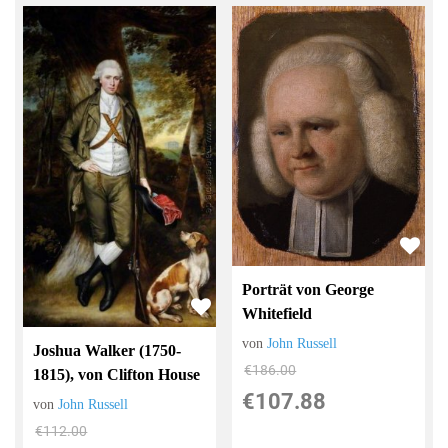
Porträt von George
Whitefield
von
John Russell
Joshua Walker (1750-
€186.00
1815), von Clifton House
€107.88
von
John Russell
€112.00