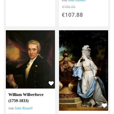
von
John Russell
€186.00
€107.88
William Wilberforce
(1759-1833)
von
John Russell