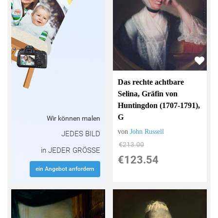
Das rechte achtbare
Selina, Gräfin von
Huntingdon (1707-1791),
G
Wir können malen
von
John Russell
JEDES BILD
€213.00
in JEDER GRÖSSE
€123.54
ein Angebot anfordern