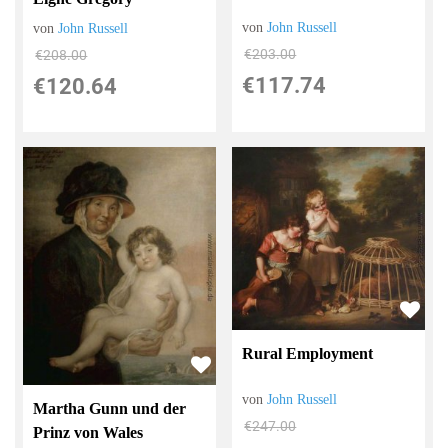
von
John Russell
von
John Russell
€203.00
€208.00
€117.74
€120.64
Rural Employment
von
John Russell
Martha Gunn und der
€247.00
Prinz von Wales