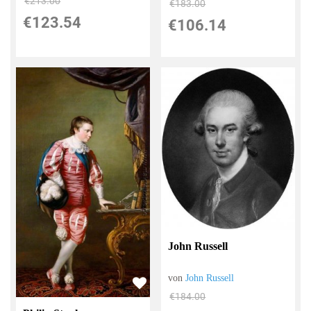
€213.00
€183.00
€123.54
€106.14
John Russell
von
John Russell
€184.00