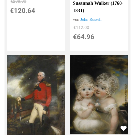
€208.00
Susannah Walker (1760-
€120.64
1831)
von
John Russell
€112.00
€64.96