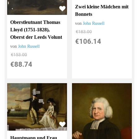
Zwei kleine Mädchen mit
Bonnets
Oberstleutnant Thomas
von
John Russell
Lloyd (1751-1828),
€183.00
Oberst der Leeds Volunt
€106.14
von
John Russell
€153.00
€88.74
Hauptmann und Frau