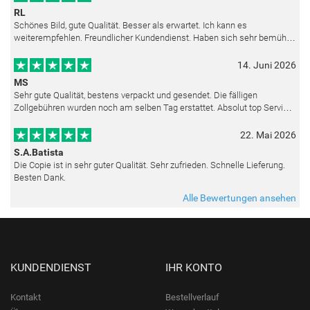
RL
Schönes Bild, gute Qualität. Besser als erwartet. Ich kann es
weiterempfehlen. Freundlicher Kundendienst. Haben sich sehr bemüht
als die Lieferung sich etwas verzögerte. Bild war gut verpackt. Nur FedEx
14. Juni 2026
MS
Sehr gute Qualität, bestens verpackt und gesendet. Die fälligen
Zollgebühren wurden noch am selben Tag erstattet. Absolut top Service
und mit dem Ölbild sehr zufrieden.
22. Mai 2026
S.A.Batista
Die Copie ist in sehr guter Qualität. Sehr zufrieden. Schnelle Lieferung.
Besten Dank.
Alle Bewertungen ansehen
KUNDENDIENST
IHR KONTO
Kontakt
Bestellverlauf