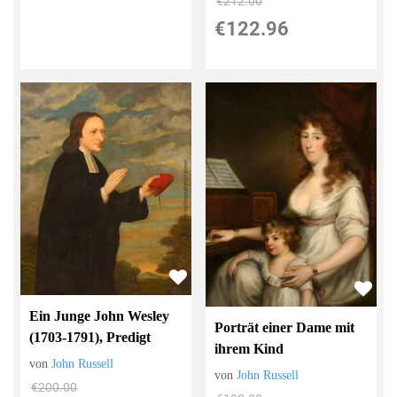
€212.00
€122.96
Ein Junge John Wesley
Porträt einer Dame mit
(1703-1791), Predigt
ihrem Kind
von
John Russell
von
John Russell
€200.00