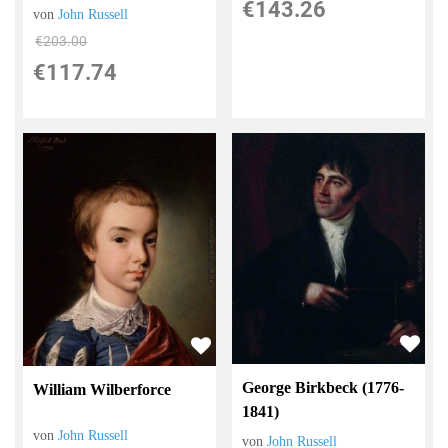
€143.26
von
John Russell
€203.00
€117.74
George Birkbeck (1776-
William Wilberforce
1841)
von
John Russell
von
John Russell