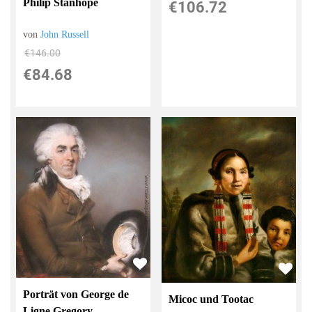
Philip Stanhope
€106.72
von
John Russell
€146.00
€84.68
Porträt von George de
Micoc und Tootac
Ligne Gregory