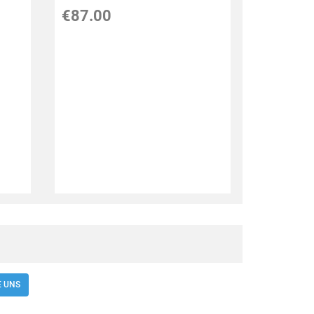
€87.00
E UNS