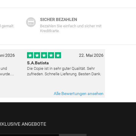
SICHER BEZAHLEN
 gemalt.
Bezahlen Sie einfach und sicher mit
Kreditkarte.
uni 2026
22. Mai 2026
S.A.Batista
t und
Die Copie ist in sehr guter Qualität. Sehr
 wurden
zufrieden. Schnelle Lieferung. Besten Dank.
ut top
ieden.
Alle Bewertungen ansehen
XKLUSIVE ANGEBOTE