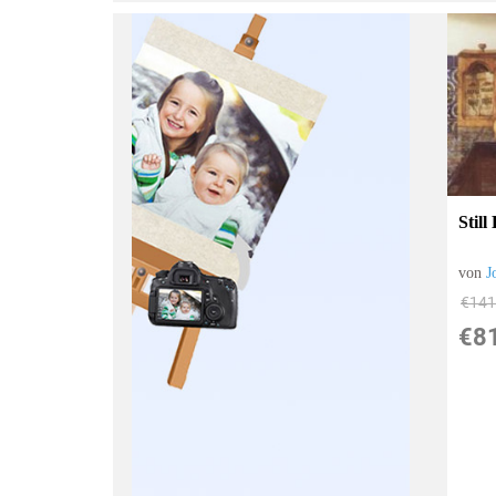
:
Stil
von
J
€141
€8