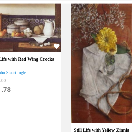
l Life with Red Wing Crocks
ohn Stuart Ingle
.00
1.78
Still Life with Yellow Zinnia