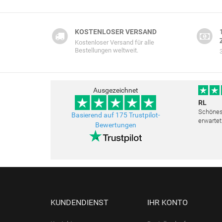
KOSTENLOSER VERSAND
Kostenloser Versand für alle
Bestellungen weltweit.
Ausgezeichnet
RL
Schönes 
Basierend auf 175 Trustpilot-
erwartet
Bewertungen
Freundli
bemüht a
KUNDENDIENST
IHR KONTO