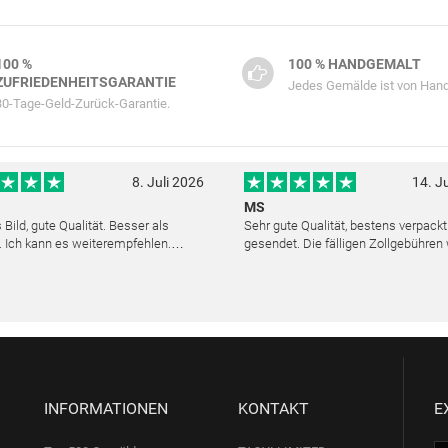
100 %
100 % HANDGEMALT
ZUFRIEDENHEITSGARANTIE
Jedes Gemälde ist von Hand
30-Tage-Geld-Zurück-Garantie.
8. Juli 2026
14. J
MS
Bild, gute Qualität. Besser als
Sehr gute Qualität, bestens verpack
. Ich kann es weiterempfehlen.
gesendet. Die fälligen Zollgebühren
cher Kundendienst. Haben sich sehr
noch am selben Tag erstattet. Absol
ls die Lieferung sich etwas
Service und mit dem Ölbild sehr zufr
verzögerte. Bild war gut verpackt. Nur FedEx
INFORMATIONEN
KONTAKT
E