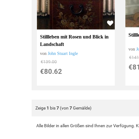
Stil
Stillleben mit Rosen und Blick in
Landschaft
von
J
von
John Stuart Ingle
€141
€139.00
€8
€80.62
Zeige
1
bis
7
(von
7
Gemälde)
Alle Bilder in allen Größen sind Ihnen zur Verfügung.