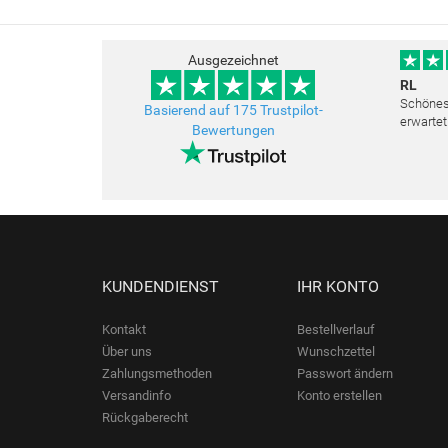
Ausgezeichnet
RL
Schönes 
Basierend auf 175 Trustpilot-
erwartet
Bewertungen
Freundli
bemüht a
KUNDENDIENST
IHR KONTO
Kontakt
Bestellverlauf
Über uns
Wunschzettel
Zahlungsmethoden
Passwort ändern
Versandinfo
Konto erstellen
Rückgaberecht