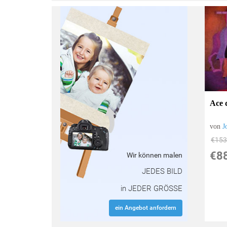
:
Ace d
von
J
€153
€8
Wir können malen
JEDES BILD
in JEDER GRÖSSE
ein Angebot anfordern