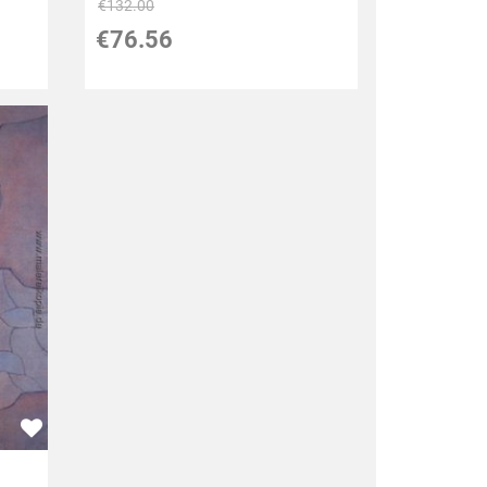
€132.00
€76.56