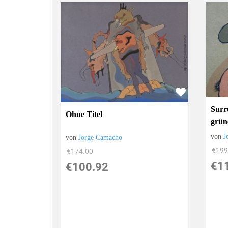
Surr
Ohne Titel
grün
von
J
von
Jorge Camacho
€199
€174.00
€1
€100.92