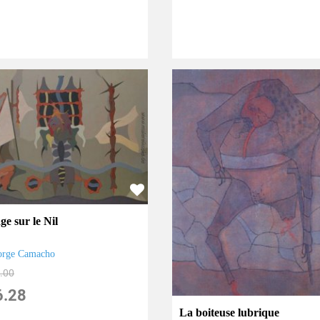
e sur le Nil
orge Camacho
.00
6.28
La boiteuse lubrique