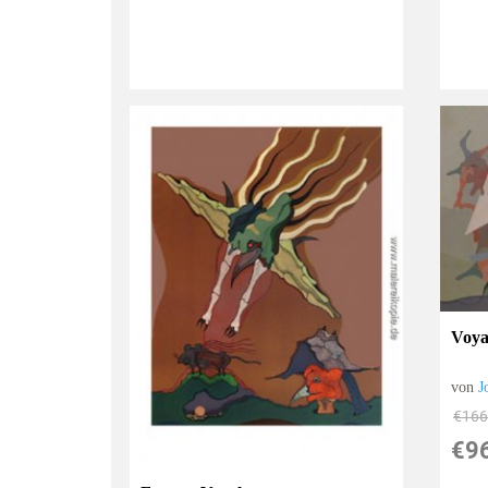
Voyag
von
J
€166
€9