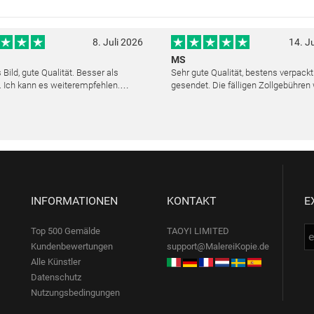
8. Juli 2026
14. J
MS
Bild, gute Qualität. Besser als
Sehr gute Qualität, bestens verpack
. Ich kann es weiterempfehlen.
gesendet. Die fälligen Zollgebühren
cher Kundendienst. Haben sich sehr
noch am selben Tag erstattet. Absol
ls die Lieferung sich etwas
Service und mit dem Ölbild sehr zufr
verzögerte. Bild war gut verpackt. Nur FedEx
INFORMATIONEN
KONTAKT
E
Top 500 Gemälde
TAOYI LIMITED
Kundenbewertungen
support@MalereiKopie.de
Alle Künstler
Datenschutz
Nutzungsbedingungen