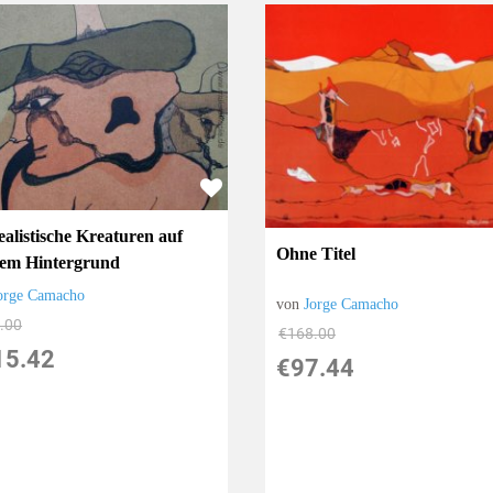
ealistische Kreaturen auf
Ohne Titel
em Hintergrund
orge Camacho
von
Jorge Camacho
.00
€168.00
15.42
€97.44