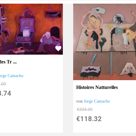
es Tr ...
orge Camacho
.00
Histoires Natturelles
8.74
von
Jorge Camacho
€204.00
€118.32