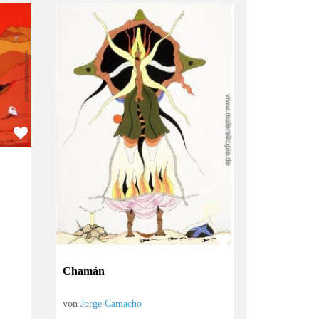
Chamán
von
Jorge Camacho