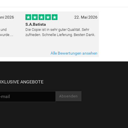
uni 2026
22. Mai 2026
S.A.Batista
t und
Die Copie ist in sehr guter Qualität. Sehr
 wurden
zufrieden. Schnelle Lieferung. Besten Dank.
ut top
ieden.
Alle Bewertungen ansehen
XKLUSIVE ANGEBOTE