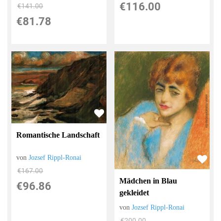
€116.00
€141.00
€81.78
Romantische Landschaft
von
Jozsef Rippl-Ronai
€167.00
Mädchen in Blau
€96.86
gekleidet
von
Jozsef Rippl-Ronai
€200.00