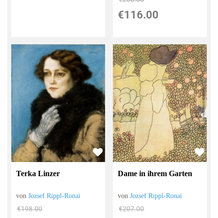
€116.00
Terka Linzer
Dame in ihrem Garten
von
Jozsef Rippl-Ronai
von
Jozsef Rippl-Ronai
€198.00
€207.00