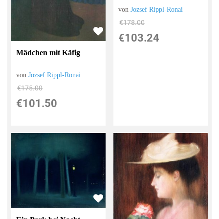
von
Jozsef Rippl-Ronai
€178.00
€103.24
Mädchen mit Käfig
von
Jozsef Rippl-Ronai
€175.00
€101.50