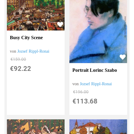
Busy City Scene
von
Jozsef Rippl-Ronai
€159.00
€92.22
Portrait Lorinc Szabo
von
Jozsef Rippl-Ronai
€196.00
€113.68