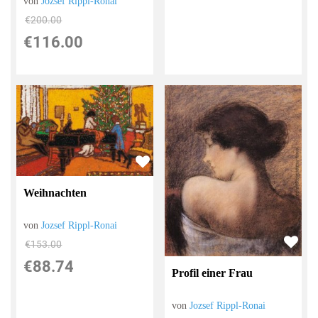
von
Jozsef Rippl-Ronai
€200.00
€116.00
Weihnachten
von
Jozsef Rippl-Ronai
€153.00
€88.74
Profil einer Frau
von
Jozsef Rippl-Ronai