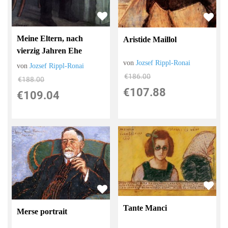
Meine Eltern, nach
Aristide Maillol
vierzig Jahren Ehe
von
Jozsef Rippl-Ronai
von
Jozsef Rippl-Ronai
€186.00
€188.00
€107.88
€109.04
Tante Manci
Merse portrait