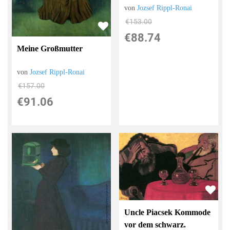
von
Jozsef Rippl-Ronai
€153.00
€88.74
Meine Großmutter
von
Jozsef Rippl-Ronai
€157.00
€91.06
Uncle Piacsek Kommode
vor dem schwarz.