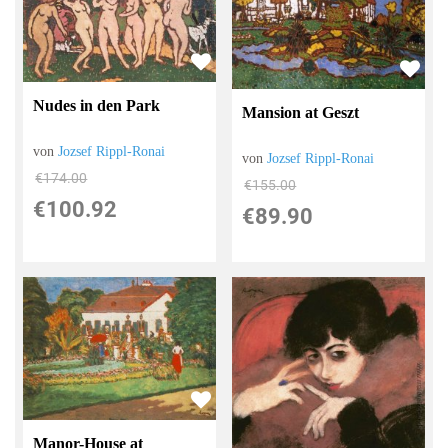
Nudes in den Park
Mansion at Geszt
von
Jozsef Rippl-Ronai
von
Jozsef Rippl-Ronai
€174.00
€155.00
€100.92
€89.90
Manor-House at