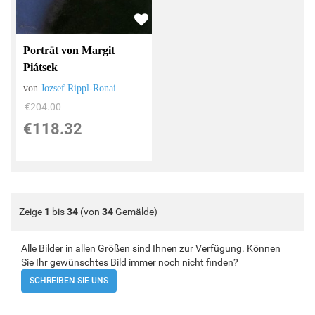
Porträt von Margit
Piátsek
von
Jozsef Rippl-Ronai
€204.00
€118.32
Zeige
1
bis
34
(von
34
Gemälde)
Alle Bilder in allen Größen sind Ihnen zur Verfügung. Können
Sie Ihr gewünschtes Bild immer noch nicht finden?
SCHREIBEN SIE UNS