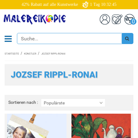
42% Rabatt auf alle Kunstwerke
1
Tag
10:32:43
0
STARTSEITE
KÜNSTLER
JOZSEF RIPPL-RONAI
JOZSEF RIPPL-RONAI
Sortieren
Sortieren nach :
Populärste
nach
: