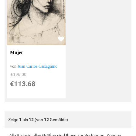
Mujer
von
Juan Carlos Castagnino
€196.00
€113.68
Zeige
1
bis
12
(von
12
Gemälde)
Alle Bilder in allen Größen sind Ihnen zur Verfügung. Können