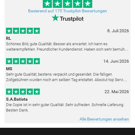
Basierend auf 175 Trustpilot-Bewertungen
8. Juli 2026
RL
Schönes Bild, gute Qualität. Besser als erwartet. Ich kann es
weiterempfehlen. Freundlicher Kundendienst. Haben sich sehr bemüht
als die Lieferung sich etwas verzögerte. Bild war gut verpackt. Nur FedEx
14. Juni 2026
MS
Sehr gute Qualität, bestens verpackt und gesendet. Die fälligen
Zollgebühren wurden noch am selben Tag erstattet. Absolut top Service
und mit dem Ölbild sehr zufrieden.
22. Mai 2026
S.A.Batista
Die Copie ist in sehr guter Qualität. Sehr zufrieden. Schnelle Lieferung.
Besten Dank.
Alle Bewertungen ansehen