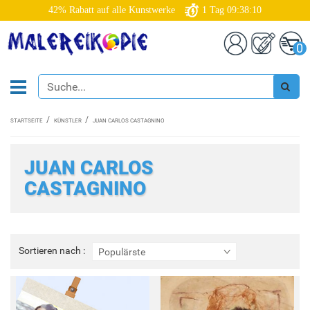
42% Rabatt auf alle Kunstwerke
1
Tag
09:38:09
0
STARTSEITE
KÜNSTLER
JUAN CARLOS CASTAGNINO
JUAN CARLOS
CASTAGNINO
Sortieren
Sortieren nach :
Populärste
nach
: