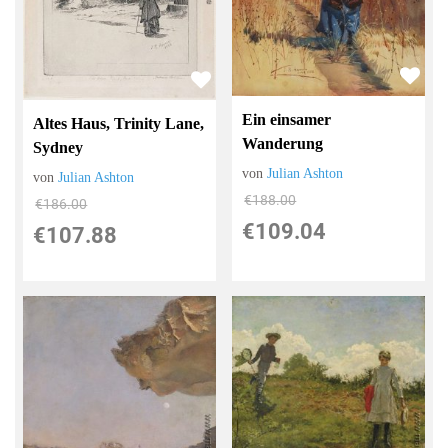
Ein einsamer
Altes Haus, Trinity Lane,
Wanderung
Sydney
von
Julian Ashton
von
Julian Ashton
€188.00
€186.00
€109.04
€107.88