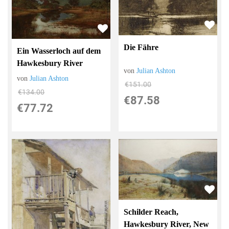
Die Fähre
Ein Wasserloch auf dem
Hawkesbury River
von
Julian Ashton
von
Julian Ashton
€151.00
€134.00
€87.58
€77.72
Schilder Reach,
Hawkesbury River, New