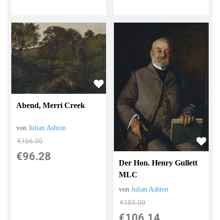
Abend, Merri Creek
von
Julian Ashton
€166.00
€96.28
Der Hon. Henry Gullett
MLC
von
Julian Ashton
€183.00
€106.14