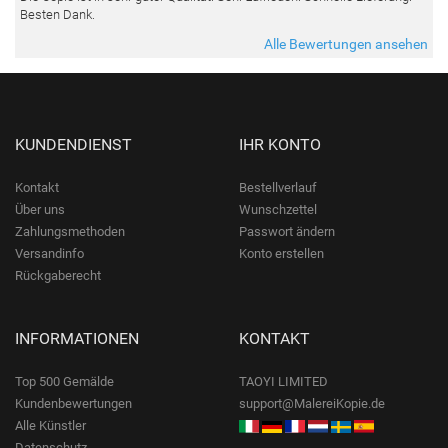
Besten Dank.
Alle Bewertungen ansehen
KUNDENDIENST
IHR KONTO
Kontakt
Bestellverlauf
Über uns
Wunschzettel
Zahlungsmethoden
Passwort ändern
Versandinfo
Konto erstellen
Rückgaberecht
INFORMATIONEN
KONTAKT
Top 500 Gemälde
TAOYI LIMITED
Kundenbewertungen
support@MalereiKopie.de
Alle Künstler
Datenschutz