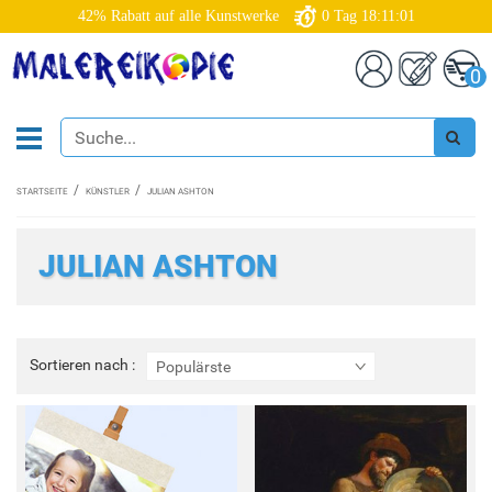
42% Rabatt auf alle Kunstwerke
0
Tag
18:11:00
0
STARTSEITE
KÜNSTLER
JULIAN ASHTON
JULIAN ASHTON
Sortieren
Sortieren nach :
Populärste
nach
: