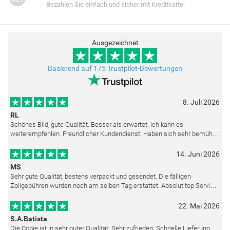
Bezahlen Sie einfach und sicher mit Kreditkarte.
Ausgezeichnet
Basierend auf 175 Trustpilot-Bewertungen
8. Juli 2026
RL
Schönes Bild, gute Qualität. Besser als erwartet. Ich kann es
weiterempfehlen. Freundlicher Kundendienst. Haben sich sehr bemüht
als die Lieferung sich etwas verzögerte. Bild war gut verpackt. Nur FedEx
14. Juni 2026
MS
Sehr gute Qualität, bestens verpackt und gesendet. Die fälligen
Zollgebühren wurden noch am selben Tag erstattet. Absolut top Service
und mit dem Ölbild sehr zufrieden.
22. Mai 2026
S.A.Batista
Die Copie ist in sehr guter Qualität. Sehr zufrieden. Schnelle Lieferung.