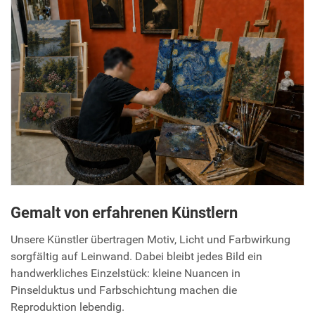
Gemalt von erfahrenen Künstlern
Unsere Künstler übertragen Motiv, Licht und Farbwirkung
sorgfältig auf Leinwand. Dabei bleibt jedes Bild ein
handwerkliches Einzelstück: kleine Nuancen in
Pinselduktus und Farbschichtung machen die
Reproduktion lebendig.