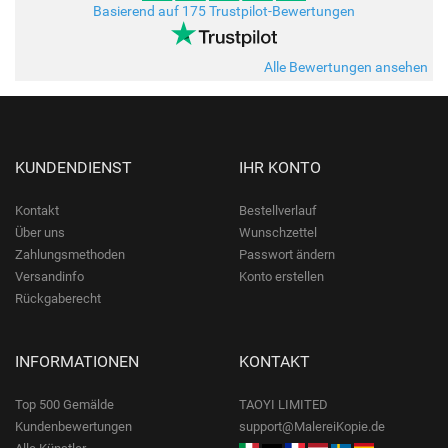
Basierend auf 175 Trustpilot-Bewertungen
Alle Bewertungen ansehen
KUNDENDIENST
IHR KONTO
Kontakt
Bestellverlauf
Über uns
Wunschzettel
Zahlungsmethoden
Passwort ändern
Versandinfo
Konto erstellen
Rückgaberecht
INFORMATIONEN
KONTAKT
Top 500 Gemälde
TAOYI LIMITED
Kundenbewertungen
support@MalereiKopie.de