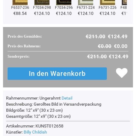
F6537-236
F7034-298
F7034-296
F6731-224
F6731-226
F4827-2
€88.54
€124.10
€124.10
€124.10
€124.10
€117.6
€211.00
€124.49
Preis des Gemäldes:
€0.00
€0.00
Preis des Rahmens:
€211.00
€124.49
Sonderpreis:
Rahmennummer:
Ungerahmt
Detail
Beschreibung:
Gerolltes Bild in Versandverpackung
Bildgröße:
12" x9" (30 x 23 cm)
Gesamtgröße:
12" x9" (30 x 23 cm)
Artikelnummer: KUNST012658
Künstler:
Billy Childish