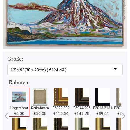
Größe:
12" x 9" (30 x 23cm) ( €124.49 )
Rahmen:
Ungerahmt
Keilrahmen
F6929-302
F6944-296
F2018-218A
F2018-37
€0.00
€50.08
€115.54
€149.78
€89.01
€89.01