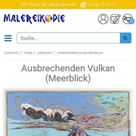
41% Rabatt auf alle Kunstwerke
2
Tage
15:14:56
0
STARTSEITE
THEMA
LANDSCHAFT
AUSBRECHENDEN VULKAN (MEERBLICK)
Ausbrechenden Vulkan
(Meerblick)