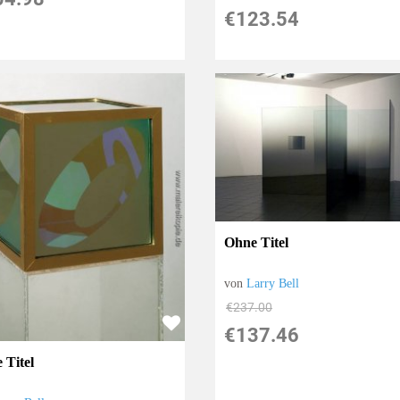
€123.54
Ohne Titel
von
Larry Bell
€237.00
€137.46
 Titel