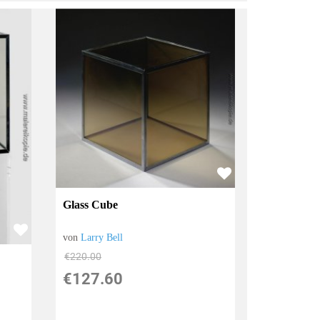
Glass Cube
von
Larry Bell
€220.00
€127.60