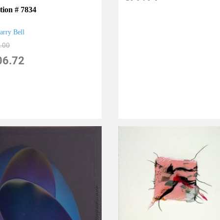
tion # 7834
arry Bell
.00
06.72