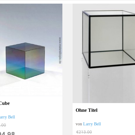
Cube
Ohne Titel
arry Bell
von
Larry Bell
.00
€213.00
04.98