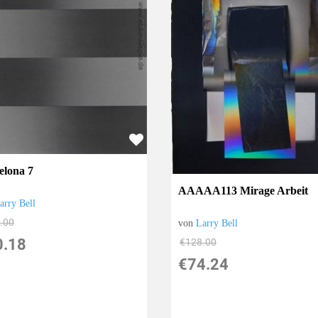
elona 7
AAAAA113 Mirage Arbeit
arry Bell
.00
von
Larry Bell
0.18
€128.00
€74.24