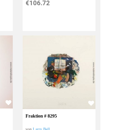
€106.72
Fraktion # 8295
von
Larry Bell