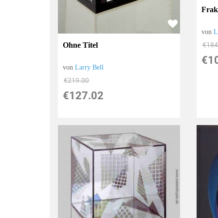
Frak
von
L
Ohne Titel
€184
€1
von
Larry Bell
€219.00
€127.02