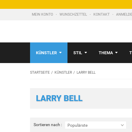
MEIN KONTO
WUNSCHZETTEL
KONTAKT
ANMELDE
KÜNSTLER
STIL
THEMA
T
STARTSEITE
KÜNSTLER
LARRY BELL
LARRY BELL
Sortieren
Sortieren nach :
Populärste
nach