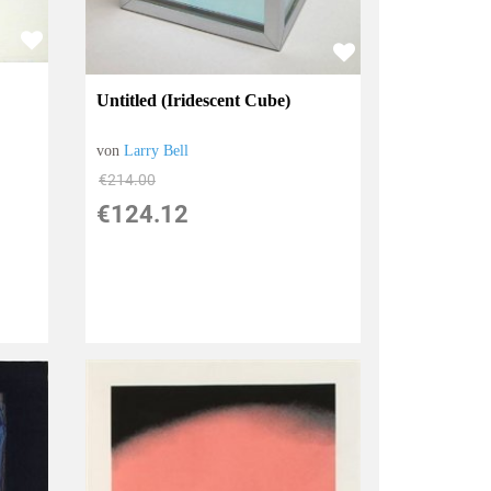
Untitled (Iridescent Cube)
von
Larry Bell
€214.00
€124.12