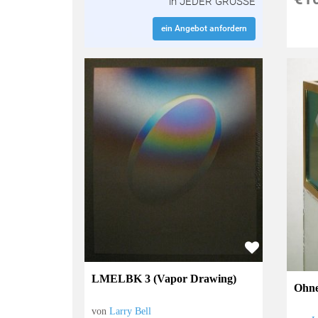
in JEDER GRÖSSE
ein Angebot anfordern
LMELBK 3 (Vapor Drawing)
Ohne
von
Larry Bell