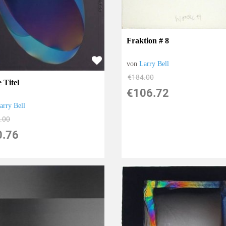
Fraktion # 8
von
Larry Bell
€184.00
 Titel
€106.72
arry Bell
.00
0.76