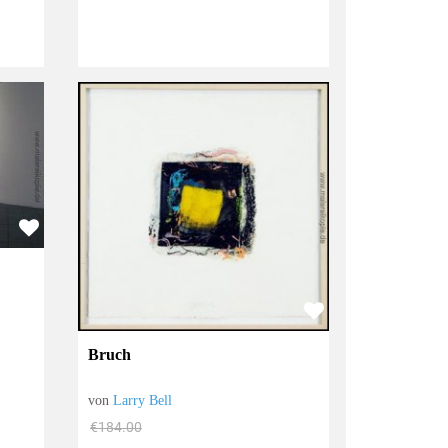
Bruch
von
Larry Bell
€184.00