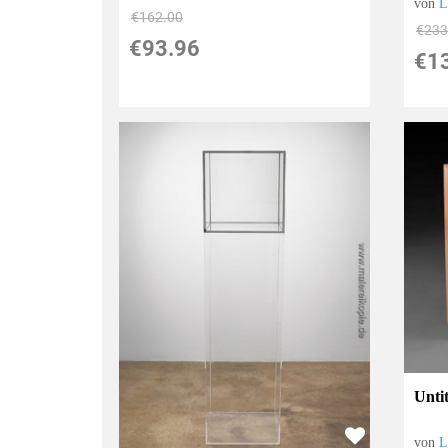
von
L
€162.00
€233
€93.96
€1
Unti
von
L