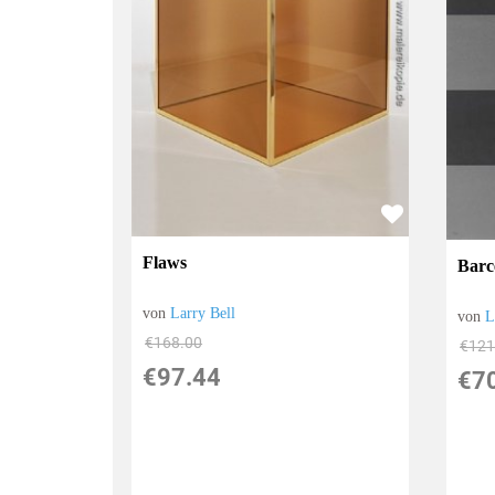
Flaws
Barc
von
Larry Bell
von
L
€168.00
€121
€97.44
€7