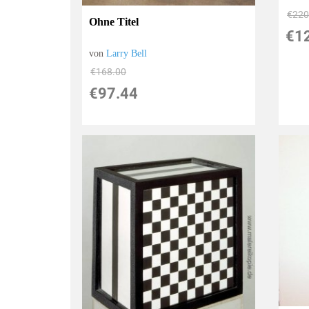
€220
Ohne Titel
€1
von
Larry Bell
€168.00
€97.44