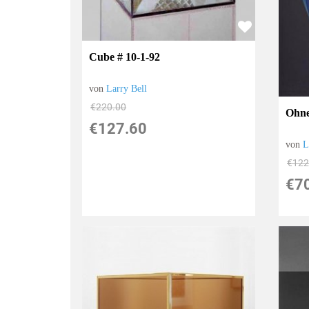
Cube # 10-1-92
von
Larry Bell
€220.00
Ohne
€127.60
von
L
€122
€7