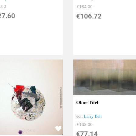
.00
€184.00
27.60
€106.72
Ohne Titel
von
Larry Bell
€133.00
€77.14