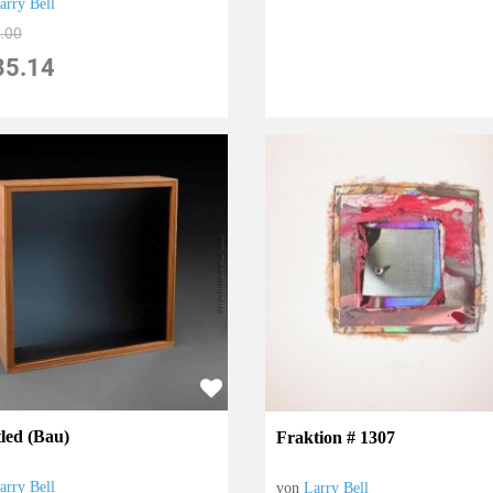
arry Bell
.00
35.14
tled (Bau)
Fraktion # 1307
arry Bell
von
Larry Bell