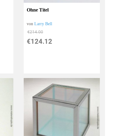
Ohne Titel
von
Larry Bell
€214.00
€124.12