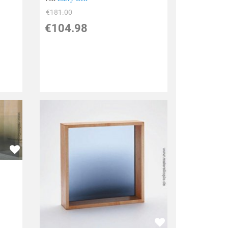
€181.00
€104.98