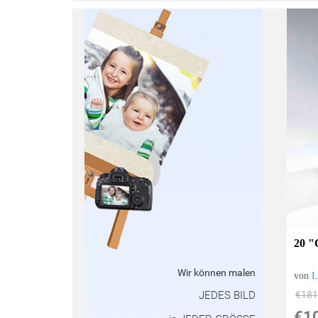
:
20 "
Wir können malen
von
L
JEDES BILD
€181
€1