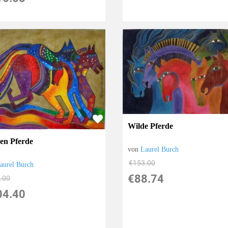
Wilde Pferde
en Pferde
von
Laurel Burch
€153.00
aurel Burch
€88.74
.00
04.40