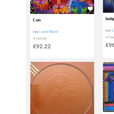
Indi
Cats
von
L
von
Laurel Burch
€166
€159.00
€9
€92.22