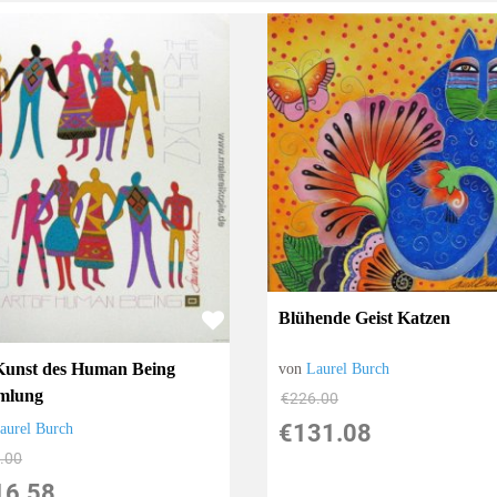
Blühende Geist Katzen
Kunst des Human Being
von
Laurel Burch
mlung
€226.00
€131.08
aurel Burch
.00
16.58