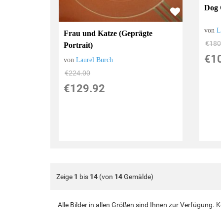
Dog 
von
L
Frau und Katze (Geprägte
€180
Portrait)
€1
von
Laurel Burch
€224.00
€129.92
Zeige
1
bis
14
(von
14
Gemälde)
Alle Bilder in allen Größen sind Ihnen zur Verfügung.