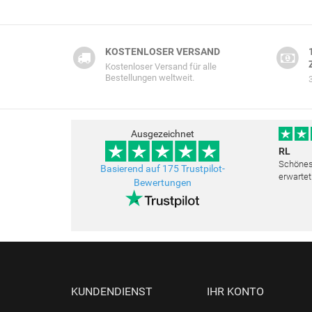
KOSTENLOSER VERSAND
Kostenloser Versand für alle
Bestellungen weltweit.
Ausgezeichnet
RL
Schönes 
Basierend auf 175 Trustpilot-
erwartet
Bewertungen
Freundli
bemüht a
KUNDENDIENST
IHR KONTO