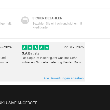
SICHER BEZAHLEN
 gemalt.
Bezahlen Sie einfach und sicher mit
Kreditkarte.
uni 2026
22. Mai 2026
S.A.Batista
t und
Die Copie ist in sehr guter Qualität. Sehr
 wurden
zufrieden. Schnelle Lieferung. Besten Dank.
ut top
ieden.
Alle Bewertungen ansehen
XKLUSIVE ANGEBOTE