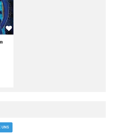
en
E UNS