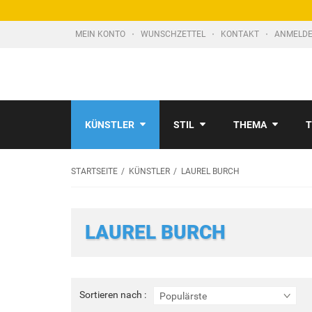
MEIN KONTO
WUNSCHZETTEL
KONTAKT
ANMELDE
KÜNSTLER
STIL
THEMA
T
STARTSEITE
KÜNSTLER
LAUREL BURCH
LAUREL BURCH
Sortieren
Sortieren nach :
Populärste
nach