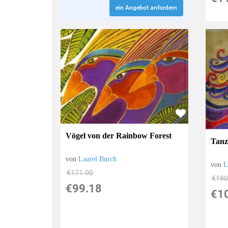
ein Angebot anfordern
Vögel von der Rainbow Forest
Tanz
von
Laurel Burch
von
L
€171.00
€180
€99.18
€1