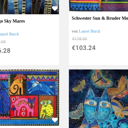
Schwester Sun & Bruder M
go Sky Mares
von
Laurel Burch
aurel Burch
€178.00
.00
€103.24
6.28