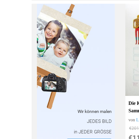
:
Die 
Sam
Wir können malen
von
L
JEDES BILD
€201
in JEDER GRÖSSE
€1