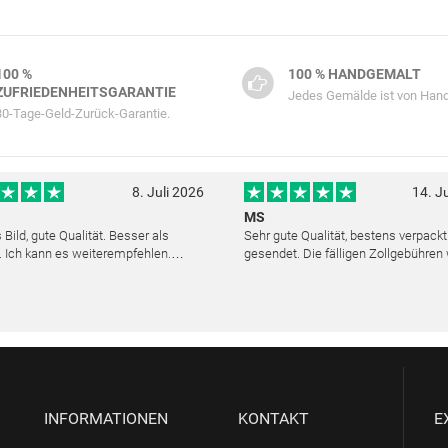
100 %
100 % HANDGEMALT
ZUFRIEDENHEITSGARANTIE
Jedes Gemälde ist von Hand
30-Tage-Geld-Zurück-Garantie.
8. Juli 2026
14. J
MS
Bild, gute Qualität. Besser als
Sehr gute Qualität, bestens verpack
. Ich kann es weiterempfehlen.
gesendet. Die fälligen Zollgebühren
cher Kundendienst. Haben sich sehr
noch am selben Tag erstattet. Absol
ls die Lieferung sich etwas
Service und mit dem Ölbild sehr zufr
verzögerte. Bild war gut verpackt. Nur FedEx
INFORMATIONEN
KONTAKT
E