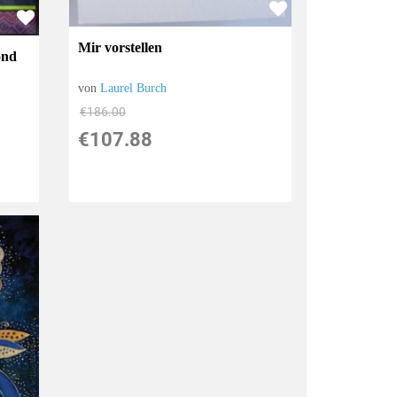
Mir vorstellen
ond
von
Laurel Burch
€186.00
€107.88