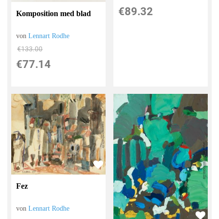
€89.32
Komposition med blad
von
Lennart Rodhe
€133.00
€77.14
Fez
von
Lennart Rodhe