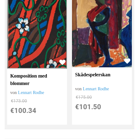
Skådespelerskan
Komposition med
blommor
von
Lennart Rodhe
von
Lennart Rodhe
€175.00
€173.00
€101.50
€100.34