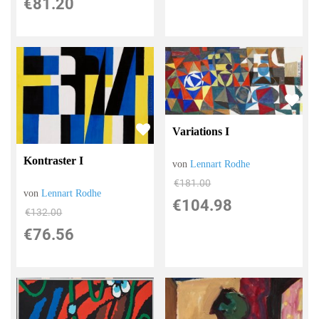
€81.20
Variations I
Kontraster I
von
Lennart Rodhe
€181.00
von
Lennart Rodhe
€104.98
€132.00
€76.56