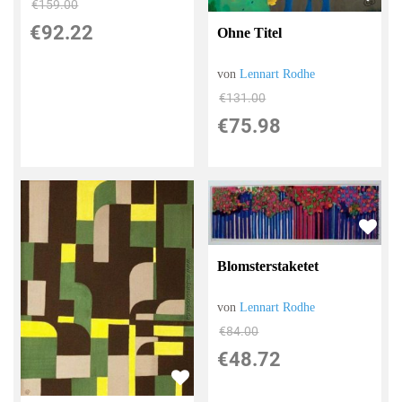
€159.00
€92.22
Ohne Titel
von
Lennart Rodhe
€131.00
€75.98
Blomsterstaketet
von
Lennart Rodhe
€84.00
€48.72