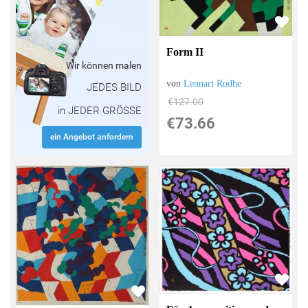
Form II
Wir können malen
von
Lennart Rodhe
JEDES BILD
€127.00
in JEDER GRÖSSE
€73.66
ein Angebot anfordern