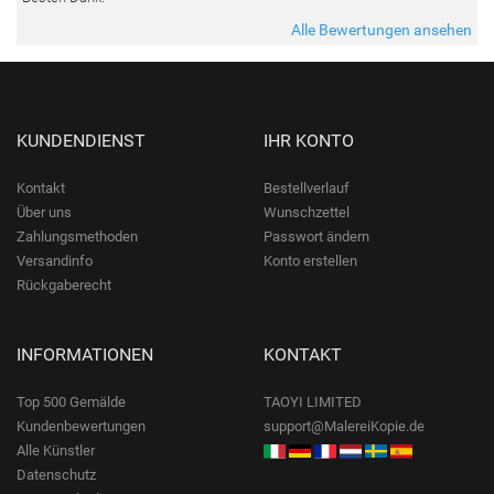
Alle Bewertungen ansehen
KUNDENDIENST
IHR KONTO
Kontakt
Bestellverlauf
Über uns
Wunschzettel
Zahlungsmethoden
Passwort ändern
Versandinfo
Konto erstellen
Rückgaberecht
INFORMATIONEN
KONTAKT
Top 500 Gemälde
TAOYI LIMITED
Kundenbewertungen
support@MalereiKopie.de
Alle Künstler
Datenschutz