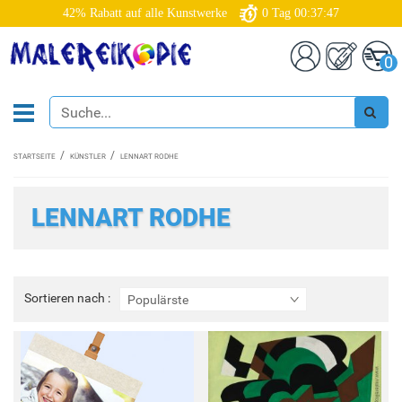
42% Rabatt auf alle Kunstwerke
0
Tag
00:37:47
0
STARTSEITE
KÜNSTLER
LENNART RODHE
LENNART RODHE
Sortieren
Sortieren nach :
Populärste
nach
: