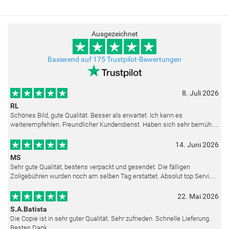
Ausgezeichnet
Basierend auf 175 Trustpilot-Bewertungen
8. Juli 2026
RL
Schönes Bild, gute Qualität. Besser als erwartet. Ich kann es
weiterempfehlen. Freundlicher Kundendienst. Haben sich sehr bemüht
als die Lieferung sich etwas verzögerte. Bild war gut verpackt. Nur FedEx
14. Juni 2026
MS
Sehr gute Qualität, bestens verpackt und gesendet. Die fälligen
Zollgebühren wurden noch am selben Tag erstattet. Absolut top Service
und mit dem Ölbild sehr zufrieden.
22. Mai 2026
S.A.Batista
Die Copie ist in sehr guter Qualität. Sehr zufrieden. Schnelle Lieferung.
Besten Dank.