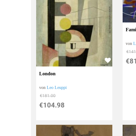
Fami
von
L
€141
€8
London
von
Leo Leuppi
€181.00
€104.98