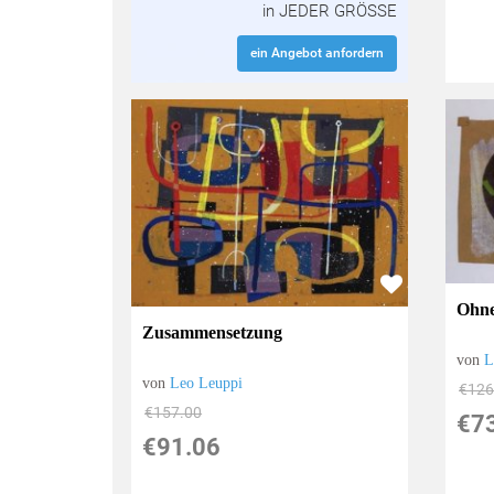
in JEDER GRÖSSE
ein Angebot anfordern
Ohne
Zusammensetzung
von
L
von
Leo Leuppi
€126
€157.00
€7
€91.06