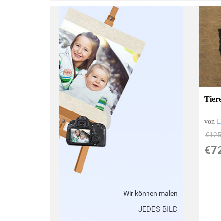
:
Tier
von
L
€125
€7
Wir können malen
JEDES BILD