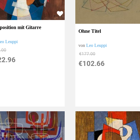
osition mit Gitarre
Ohne Titel
eo Leuppi
von
Leo Leuppi
.00
€177.00
22.96
€102.66