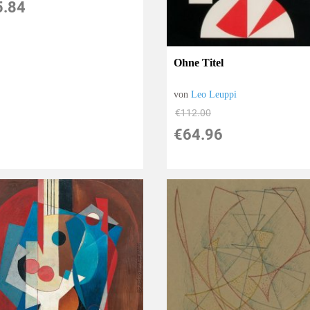
5.84
Ohne Titel
von
Leo Leuppi
€112.00
€64.96