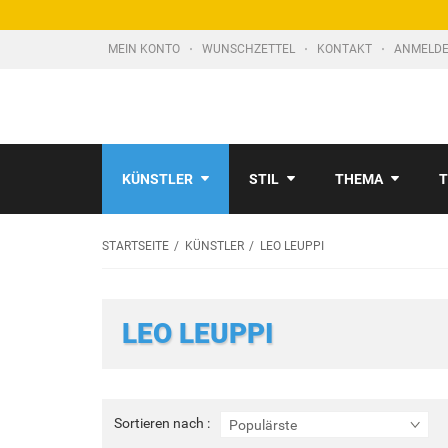
MEIN KONTO
WUNSCHZETTEL
KONTAKT
ANMELDE
KÜNSTLER
STIL
THEMA
T
STARTSEITE
KÜNSTLER
LEO LEUPPI
LEO LEUPPI
Sortieren
Sortieren nach :
Populärste
nach