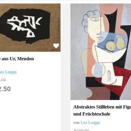
e aus Ur, Meudon
eo Leuppi
.00
2.50
Abstraktes Stillleben mit Fig
und Früchteschale
von
Leo Leuppi
€190.00