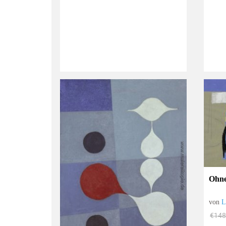
Ohne
von
L
€148