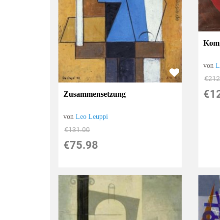
Komp
von
L
€212
€1
Zusammensetzung
von
Leo Leuppi
€131.00
€75.98