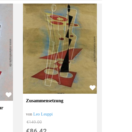
Zusammensetzung
ur
von
Leo Leuppi
€149.00
€86.42