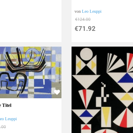
von
Leo Leuppi
€124.00
€71.92
 Titel
eo Leuppi
.00