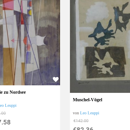
ie zu Nordsee
Muschel-Vögel
eo Leuppi
.00
von
Leo Leuppi
€142.00
7.58
€82.36