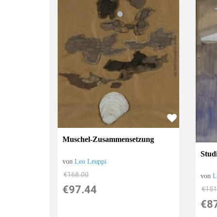
Muschel-Zusammensetzung
Stud
von
Leo Leuppi
€168.00
von
L
€97.44
€151
€8