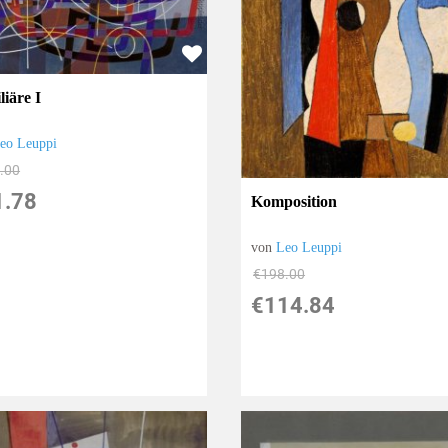
liäre I
eo Leuppi
.00
1.78
Komposition
von
Leo Leuppi
€198.00
€114.84