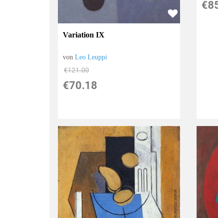
€8
Variation IX
von
Leo Leuppi
€121.00
€70.18