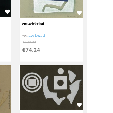
ent-wickelnd
von
Leo Leuppi
€128.00
€74.24