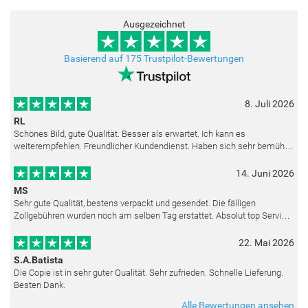
Ausgezeichnet
Basierend auf 175 Trustpilot-Bewertungen
8. Juli 2026
RL
Schönes Bild, gute Qualität. Besser als erwartet. Ich kann es
weiterempfehlen. Freundlicher Kundendienst. Haben sich sehr bemüht
als die Lieferung sich etwas verzögerte. Bild war gut verpackt. Nur FedEx
14. Juni 2026
MS
Sehr gute Qualität, bestens verpackt und gesendet. Die fälligen
Zollgebühren wurden noch am selben Tag erstattet. Absolut top Service
und mit dem Ölbild sehr zufrieden.
22. Mai 2026
S.A.Batista
Die Copie ist in sehr guter Qualität. Sehr zufrieden. Schnelle Lieferung.
Besten Dank.
Alle Bewertungen ansehen