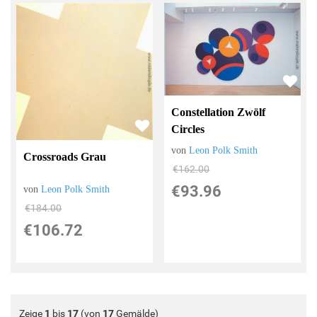
Constellation Zwölf
Circles
von
Leon Polk Smith
Crossroads Grau
€162.00
€93.96
von
Leon Polk Smith
€184.00
€106.72
Zeige
1
bis
17
(von
17
Gemälde)