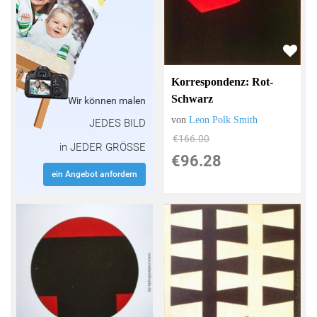
Korrespondenz: Rot-
Schwarz
Wir können malen
von
Leon Polk Smith
JEDES BILD
€166.00
in JEDER GRÖSSE
€96.28
ein Angebot anfordern