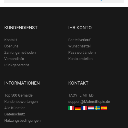
KUNDENDIENST
IHR KONTO
Kontakt
Bestellverlauf
Über uns
Wunschzettel
Zahlungsmethoden
Passwort ändern
Versandinfo
Konto erstellen
Rückgaberecht
INFORMATIONEN
KONTAKT
Top 500 Gemälde
TAOYI LIMITED
Kundenbewertungen
support@MalereiKopie.de
Alle Künstler
Datenschutz
Nutzungsbedingungen