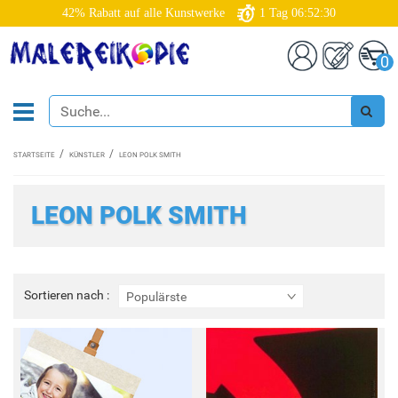
42% Rabatt auf alle Kunstwerke
1
Tag
06:52:29
0
STARTSEITE
KÜNSTLER
LEON POLK SMITH
LEON POLK SMITH
Sortieren
Sortieren nach :
Populärste
nach
: