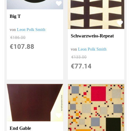
Big T
von
Leon Polk Smith
Schwarzweiss-Repeat
€186.00
€107.88
von
Leon Polk Smith
€133.00
€77.14
End Gable