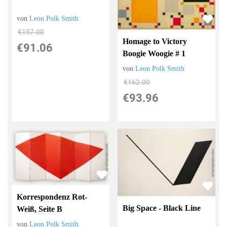
von
Leon Polk Smith
€157.00
Homage to Victory
€91.06
Boogie Woogie # 1
von
Leon Polk Smith
€162.00
€93.96
Korrespondenz Rot-
Big Space - Black Line
Weiß, Seite B
von
Leon Polk Smith