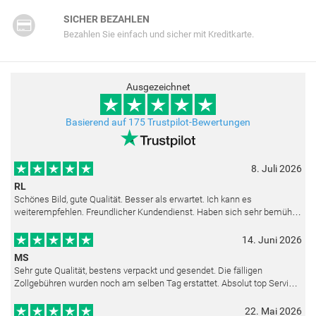
SICHER BEZAHLEN
Bezahlen Sie einfach und sicher mit Kreditkarte.
Ausgezeichnet
Basierend auf 175 Trustpilot-Bewertungen
8. Juli 2026
RL
Schönes Bild, gute Qualität. Besser als erwartet. Ich kann es
weiterempfehlen. Freundlicher Kundendienst. Haben sich sehr bemüht
als die Lieferung sich etwas verzögerte. Bild war gut verpackt. Nur FedEx
14. Juni 2026
MS
Sehr gute Qualität, bestens verpackt und gesendet. Die fälligen
Zollgebühren wurden noch am selben Tag erstattet. Absolut top Service
und mit dem Ölbild sehr zufrieden.
22. Mai 2026