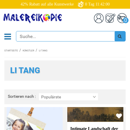
42% Rabatt auf alle Kunstwerke
0
Tag
11:41:59
0
STARTSEITE
KÜNSTLER
LI TANG
LI TANG
Sortieren
Sortieren nach :
Populärste
nach
:
Intimate Landschaft der