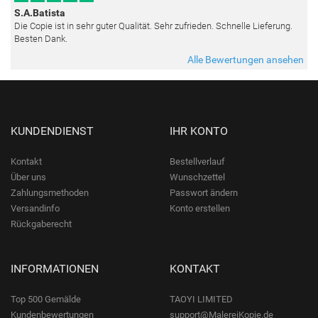
S.A.Batista
Die Copie ist in sehr guter Qualität. Sehr zufrieden. Schnelle Lieferung.
Besten Dank.
Alle Bewertungen ansehen
KUNDENDIENST
IHR KONTO
Kontakt
Bestellverlauf
Über uns
Wunschzettel
Zahlungsmethoden
Passwort ändern
Versandinfo
Konto erstellen
Rückgaberecht
INFORMATIONEN
KONTAKT
Top 500 Gemälde
TAOYI LIMITED
Kundenbewertungen
support@MalereiKopie.de