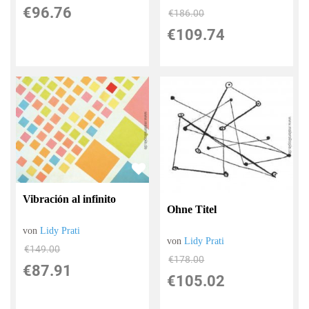
€96.76
€186.00
€109.74
Vibración al infinito
Ohne Titel
von
Lidy Prati
von
Lidy Prati
€149.00
€178.00
€87.91
€105.02