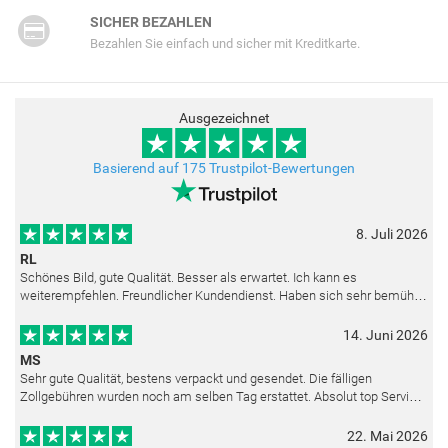
SICHER BEZAHLEN
Bezahlen Sie einfach und sicher mit Kreditkarte.
Ausgezeichnet
Basierend auf 175 Trustpilot-Bewertungen
8. Juli 2026
RL
Schönes Bild, gute Qualität. Besser als erwartet. Ich kann es
weiterempfehlen. Freundlicher Kundendienst. Haben sich sehr bemüht
als die Lieferung sich etwas verzögerte. Bild war gut verpackt. Nur FedEx
14. Juni 2026
MS
Sehr gute Qualität, bestens verpackt und gesendet. Die fälligen
Zollgebühren wurden noch am selben Tag erstattet. Absolut top Service
und mit dem Ölbild sehr zufrieden.
22. Mai 2026