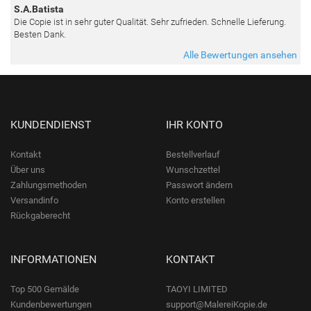
S.A.Batista
Die Copie ist in sehr guter Qualität. Sehr zufrieden. Schnelle Lieferung.
Besten Dank.
Alle Bewertungen ansehen
KUNDENDIENST
IHR KONTO
Kontakt
Bestellverlauf
Über uns
Wunschzettel
Zahlungsmethoden
Passwort ändern
Versandinfo
Konto erstellen
Rückgaberecht
INFORMATIONEN
KONTAKT
Top 500 Gemälde
TAOYI LIMITED
Kundenbewertungen
support@MalereiKopie.de