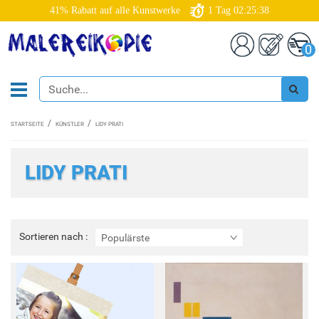
41% Rabatt auf alle Kunstwerke
1
Tag
02:25:38
0
STARTSEITE
KÜNSTLER
LIDY PRATI
LIDY PRATI
Sortieren
Sortieren nach :
Populärste
nach
: