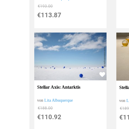
€193.00
€113.87
Stellar Axis: Antarktis
Stel
von
Lita Albuquerque
von
L
€188.00
€189
€110.92
€1