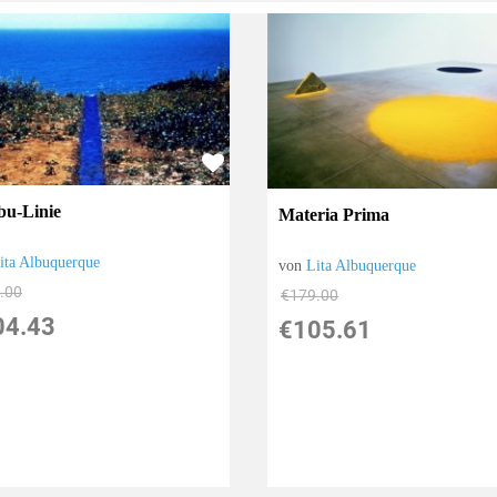
bu-Linie
Materia Prima
ita Albuquerque
von
Lita Albuquerque
.00
€179.00
04.43
€105.61