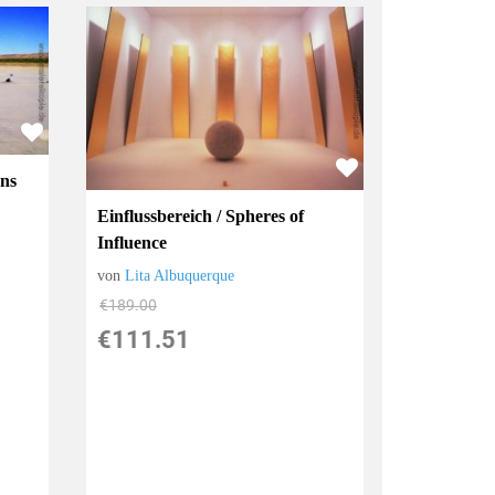
ons
Einflussbereich / Spheres of
Influence
von
Lita Albuquerque
€189.00
€111.51