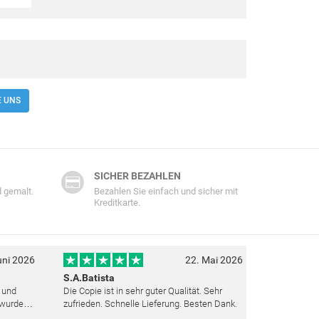
E UNS
SICHER BEZAHLEN
 gemalt.
Bezahlen Sie einfach und sicher mit
Kreditkarte.
uni 2026
22. Mai 2026
S.A.Batista
t und
Die Copie ist in sehr guter Qualität. Sehr
 wurden
zufrieden. Schnelle Lieferung. Besten Dank.
ut top