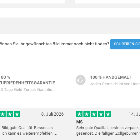
 Können Sie Ihr gewünschtes Bild immer noch nicht finden?
SCHREIBEN SI
100 %
100 % HANDGEMALT
ZUFRIEDENHEITSGARANTIE
Jedes Gemälde ist von Hand
30-Tage-Geld-Zurück-Garantie.
8. Juli 2026
14. J
MS
Bild, gute Qualität. Besser als
Sehr gute Qualität, bestens verpack
. Ich kann es weiterempfehlen.
gesendet. Die fälligen Zollgebühren
cher Kundendienst. Haben sich sehr
noch am selben Tag erstattet. Absol