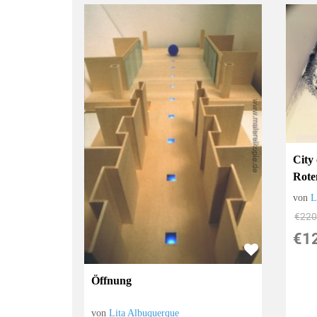
City
Rote
von
L
€220
€1
Öffnung
von
Lita Albuquerque