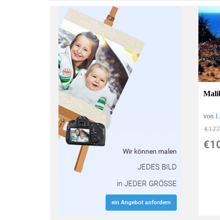
:
Mali
von
L
€177
€1
Wir können malen
JEDES BILD
in JEDER GRÖSSE
ein Angebot anfordern