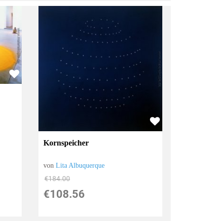
Kornspeicher
von
Lita Albuquerque
€184.00
€108.56