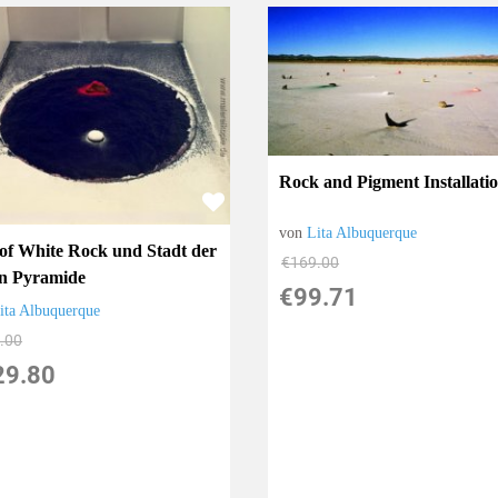
Rock and Pigment Installati
von
Lita Albuquerque
 of White Rock und Stadt der
€169.00
n Pyramide
€99.71
ita Albuquerque
.00
29.80