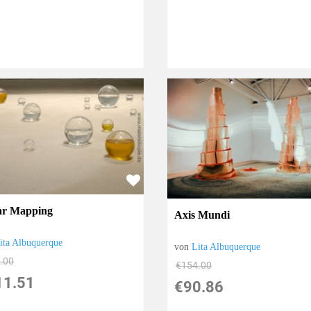
lar Mapping
Axis Mundi
ita Albuquerque
von
Lita Albuquerque
.00
€154.00
11.51
€90.86