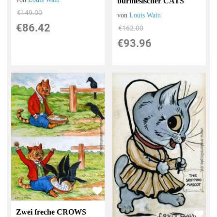
burmesischer CATS
€149.00
von
Louis Wain
€86.42
€162.00
€93.96
Zwei freche CROWS