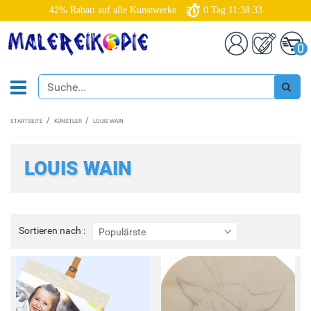
42% Rabatt auf alle Kunstwerke
0
Tag
11:38:33
0
STARTSEITE
KÜNSTLER
LOUIS WAIN
LOUIS WAIN
Sortieren
Sortieren nach :
Populärste
nach
: