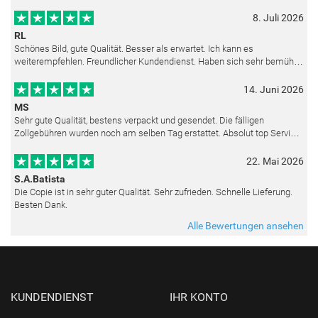
8. Juli 2026
RL
Schönes Bild, gute Qualität. Besser als erwartet. Ich kann es
weiterempfehlen. Freundlicher Kundendienst. Haben sich sehr bemüht
als die Lieferung sich etwas verzögerte. Bild war gut verpackt. Nur FedEx
14. Juni 2026
MS
Sehr gute Qualität, bestens verpackt und gesendet. Die fälligen
Zollgebühren wurden noch am selben Tag erstattet. Absolut top Service
und mit dem Ölbild sehr zufrieden.
22. Mai 2026
S.A.Batista
Die Copie ist in sehr guter Qualität. Sehr zufrieden. Schnelle Lieferung.
Besten Dank.
Alle Bewertungen ansehen
KUNDENDIENST
IHR KONTO