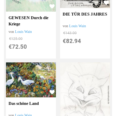
DIE TÜR DES JAHRES
GEWESEN Durch die
Kriege
von
Louis Wain
von
Louis Wain
€143.00
€125.00
€82.94
€72.50
Das schöne Land
von
Louis Wain