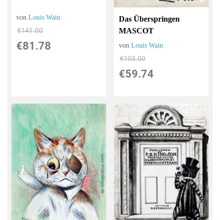
von
Louis Wain
Das Überspringen
€141.00
MASCOT
€81.78
von
Louis Wain
€103.00
€59.74