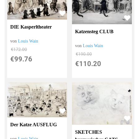
DIE Kasperltheater
Katzensteg CLUB
von
Louis Wain
von
Louis Wain
€172.00
€190.00
€99.76
€110.20
Der Katze AUSFLUG
SKETCHES
von
Louis Wain