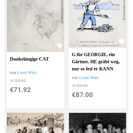
G für GEORGIE, ein
Dunkeläugige CAT
Gärtner. HE gräbt weg,
nur so fest er KANN
von
Louis Wain
von
Louis Wain
€124.00
€150.00
€71.92
€87.00