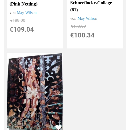
Schneeflocke-Collage
(Pink Netting)
(81)
von
May Wilson
von
May Wilson
€188.00
€173.00
€109.04
€100.34