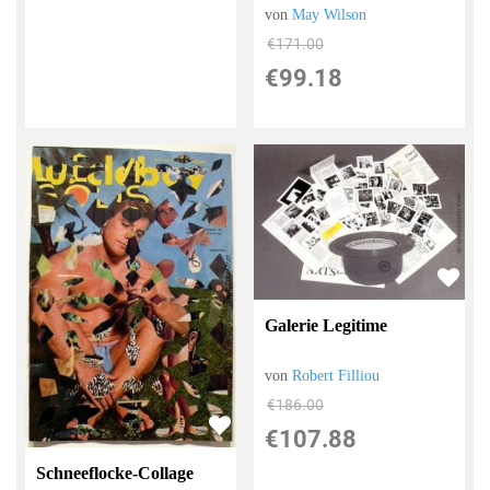
von
May Wilson
€171.00
€99.18
Galerie Legitime
von
Robert Filliou
€186.00
€107.88
Schneeflocke-Collage