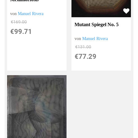
von
Manuel Rivera
€169.00
Mutant Spiegel No. 5
€99.71
von
Manuel Rivera
€131.00
€77.29