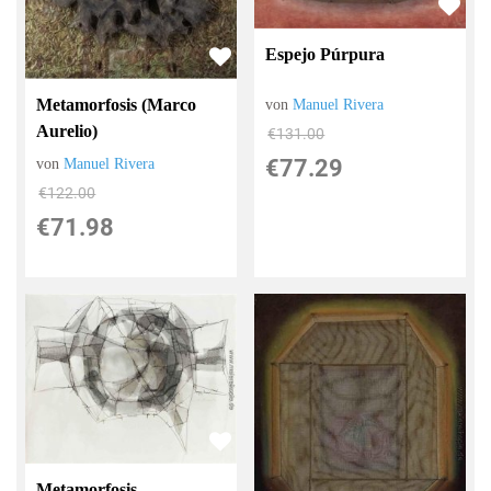
Espejo Púrpura
Metamorfosis (Marco
von
Manuel Rivera
Aurelio)
€131.00
€77.29
von
Manuel Rivera
€122.00
€71.98
Metamorfosis