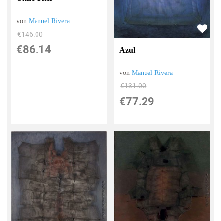
von
Manuel Rivera
€146.00
€86.14
Azul
von
Manuel Rivera
€131.00
€77.29