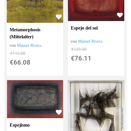
Espejo del sol
Metamorphosis
(Mittelalter)
von
Manuel Rivera
von
Manuel Rivera
€129.00
€112.00
€76.11
€66.08
Espejismo