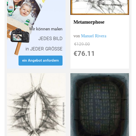
Metamorphose
Wir können malen
von
Manuel Rivera
JEDES BILD
€129.00
in JEDER GRÖSSE
€76.11
ein Angebot anfordern