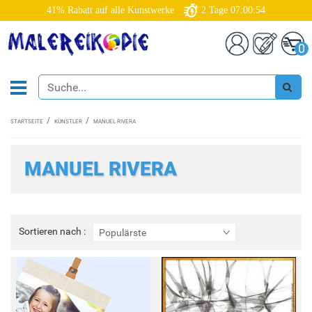
41% Rabatt auf alle Kunstwerke
2
Tage
07:00:53
0
STARTSEITE
KÜNSTLER
MANUEL RIVERA
MANUEL RIVERA
Sortieren
Sortieren nach :
Populärste
nach
: