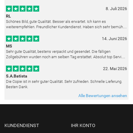
8. Juli 2026
RL
Schönes Bild, gute Qualität. Besser als erwartet. Ich kann es
weiterempfehlen. Freundlicher Kundendienst. Haben sich sehr bemüht
als die Lieferung sich etwas verzögerte. Bild war gut verpackt. Nur FedEx
14. Juni 2026
MS
Sehr gute Qualität, bestens verpackt und gesendet. Die fälligen
Zollgebühren wurden noch am selben Tag erstattet. Absolut top Service
und mit dem Ölbild sehr zufrieden.
22. Mai 2026
S.A.Batista
Die Copie ist in sehr guter Qualität. Sehr zufrieden. Schnelle Lieferung.
Besten Dank.
Alle Bewertungen ansehen
KUNDENDIENST
IHR KONTO