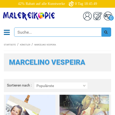
42% Rabatt auf alle Kunstwerke
0
Tag
18:45:49
0
STARTSEITE
KÜNSTLER
MARCELINO VESPEIRA
MARCELINO VESPEIRA
Sortieren
Sortieren nach :
Populärste
nach
: