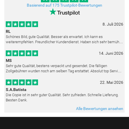
Basierend auf 175 Trustpilot-Bewertungen
8. Juli 2026
RL
Schönes Bild, gute Qualität. Besser als erwartet. Ich kann es
weiterempfehlen. Freundlicher Kundendienst. Haben sich sehr bemüht
als die Lieferung sich etwas verzögerte. Bild war gut verpackt. Nur FedEx
14. Juni 2026
MS
Sehr gute Qualität, bestens verpackt und gesendet. Die fälligen
Zollgebühren wurden noch am selben Tag erstattet. Absolut top Service
und mit dem Ölbild sehr zufrieden.
22. Mai 2026
S.A.Batista
Die Copie ist in sehr guter Qualität. Sehr zufrieden. Schnelle Lieferung.
Besten Dank.
Alle Bewertungen ansehen