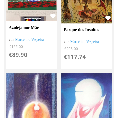
Azulejamor Mãe
Parque dos Insultos
von
Marcelino Vespeira
von
Marcelino Vespeira
€155.00
€203.00
€89.90
€117.74