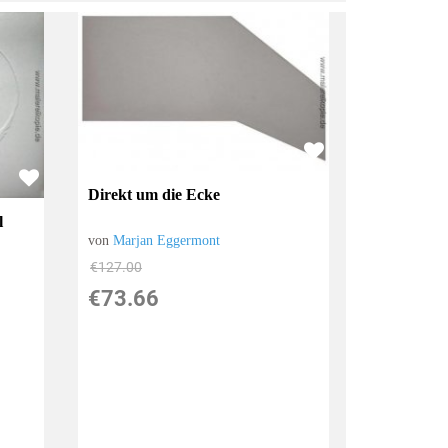
Direkt um die Ecke
l
von
Marjan Eggermont
€127.00
€73.66