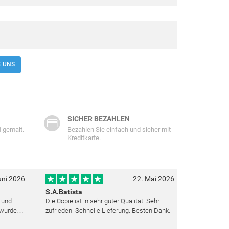
E UNS
SICHER BEZAHLEN
 gemalt.
Bezahlen Sie einfach und sicher mit
Kreditkarte.
uni 2026
22. Mai 2026
S.A.Batista
t und
Die Copie ist in sehr guter Qualität. Sehr
 wurden
zufrieden. Schnelle Lieferung. Besten Dank.
ut top
ieden.