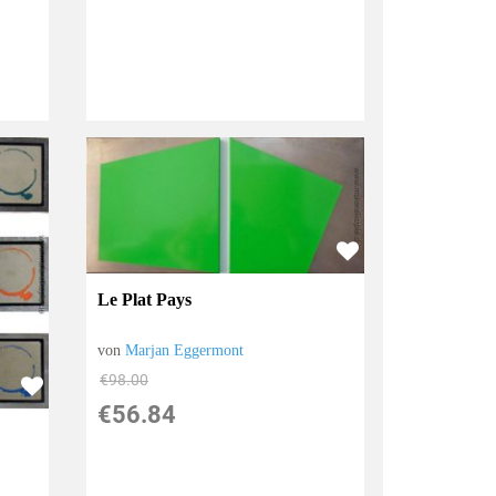
Le Plat Pays
von
Marjan Eggermont
€98.00
€56.84