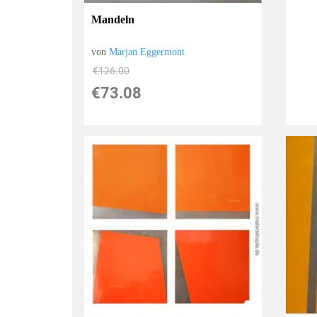
Mandeln
von
Marjan Eggermont
€126.00
€73.08