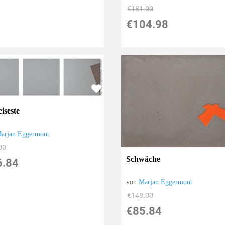
€181.00
€104.98
eiseste
arjan Eggermont
00
Schwäche
6.84
von
Marjan Eggermont
€148.00
€85.84