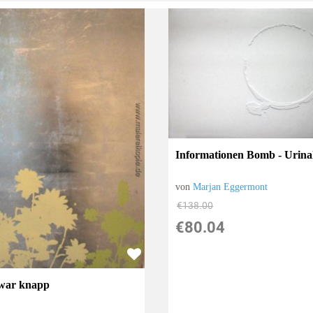
Informationen Bomb - Urina
von
Marjan Eggermont
€138.00
€80.04
war knapp