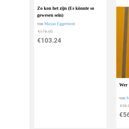
Zo kon het zijn (Es könnte so
gewesen sein)
von
Marjan Eggermont
€178.00
€103.24
Wer 
von
M
€98.
€5