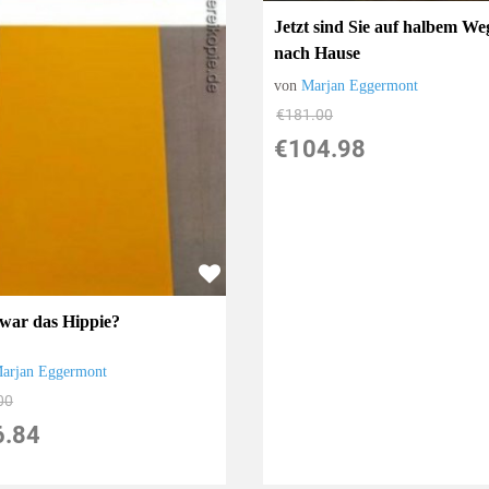
Jetzt sind Sie auf halbem We
nach Hause
von
Marjan Eggermont
€181.00
€104.98
war das Hippie?
arjan Eggermont
00
6.84