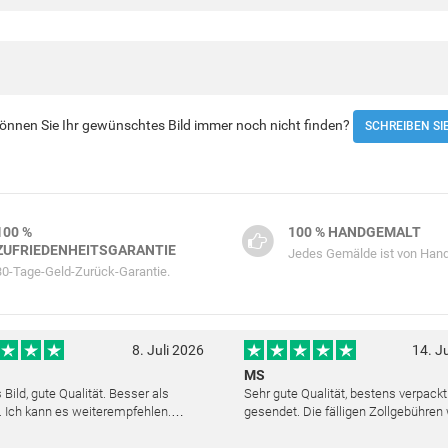
 Können Sie Ihr gewünschtes Bild immer noch nicht finden?
SCHREIBEN SI
100 %
100 % HANDGEMALT
ZUFRIEDENHEITSGARANTIE
Jedes Gemälde ist von Hand
30-Tage-Geld-Zurück-Garantie.
8. Juli 2026
14. J
MS
Bild, gute Qualität. Besser als
Sehr gute Qualität, bestens verpack
. Ich kann es weiterempfehlen.
gesendet. Die fälligen Zollgebühren
cher Kundendienst. Haben sich sehr
noch am selben Tag erstattet. Absol
ls die Lieferung sich etwas
Service und mit dem Ölbild sehr zufr