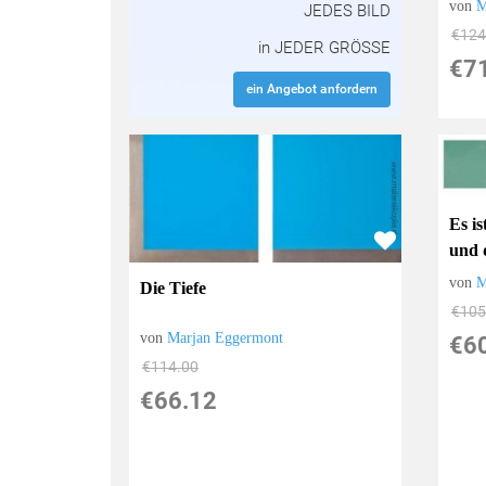
von
M
JEDES BILD
€124
in JEDER GRÖSSE
€7
ein Angebot anfordern
Es i
und 
von
M
Die Tiefe
€105
von
Marjan Eggermont
€6
€114.00
€66.12