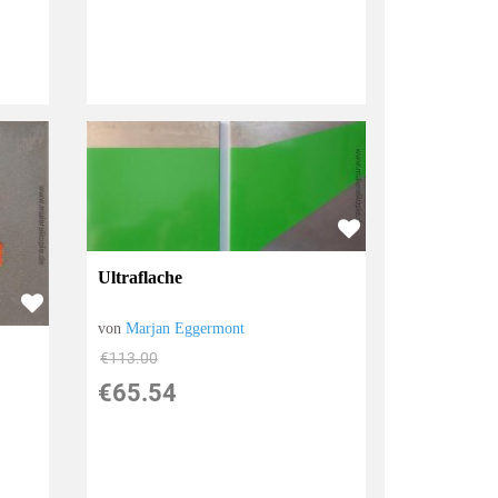
Ultraflache
von
Marjan Eggermont
€113.00
€65.54