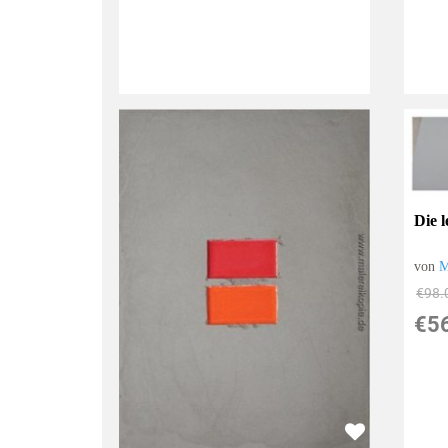
Die l
von
M
€98.
€5