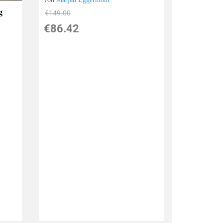
g
€149.00
€86.42