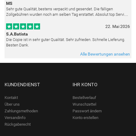
MS
Sehr gute Qualität, bestens verpackt und gesendet. Die fälligen
Zollgebühren wurden noch am selben Tag erstattet. Absolut top Service
und mit dem Ölbild sehr zufrieden.
22. Mai 2026
S.A.Batista
Die Copie ist in sehr guter Qualität. Sehr zufrieden. Schnelle Lieferung.
Besten Dank.
Alle Bewertungen ansehen
KUNDENDIENST
IHR KONTO
Kontakt
Bestellverlauf
Über uns
Wunschzettel
Zahlungsmethoden
Passwort ändern
Versandinfo
Konto erstellen
Rückgaberecht