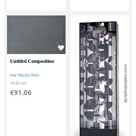
Untitled Composition
von
Martha Boto
€157.00
€91.06