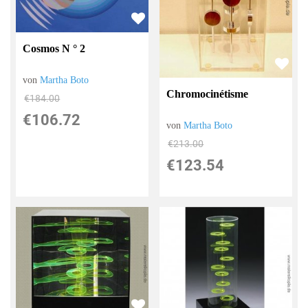
Cosmos N ° 2
von
Martha Boto
Chromocinétisme
€184.00
€106.72
von
Martha Boto
€213.00
€123.54