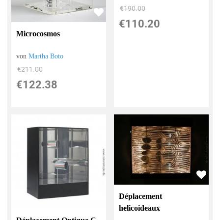
€190.00
€110.20
Microcosmos
von
Martha Boto
€211.00
€122.38
Déplacement
helicoideaux