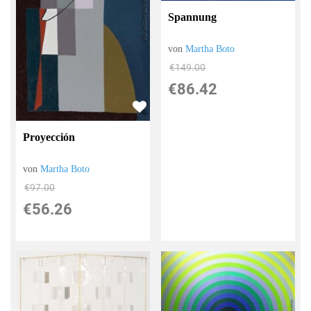
Spannung
von
Martha Boto
€149.00
€86.42
Proyección
von
Martha Boto
€97.00
€56.26