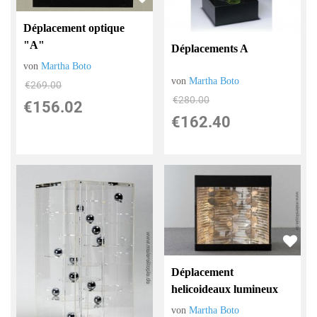
Déplacement optique
"A"
Déplacements A
von
Martha Boto
von
Martha Boto
€269.00
€280.00
€156.02
€162.40
Déplacement
helicoideaux lumineux
von
Martha Boto