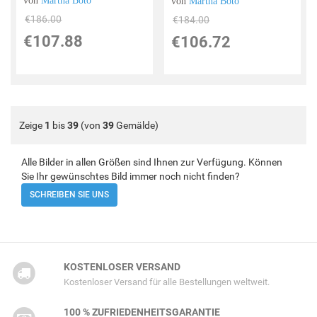
von
Martha Boto
von
Martha Boto
€186.00
€184.00
€107.88
€106.72
Zeige
1
bis
39
(von
39
Gemälde)
Alle Bilder in allen Größen sind Ihnen zur Verfügung. Können
Sie Ihr gewünschtes Bild immer noch nicht finden?
SCHREIBEN SIE UNS
KOSTENLOSER VERSAND
Kostenloser Versand für alle Bestellungen weltweit.
100 % ZUFRIEDENHEITSGARANTIE