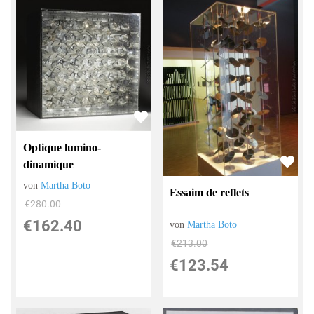
Optique lumino-
dinamique
von
Martha Boto
Essaim de reflets
€280.00
€162.40
von
Martha Boto
€213.00
€123.54