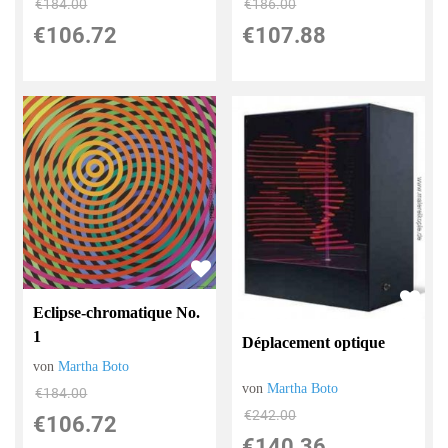
€184.00
€186.00
€106.72
€107.88
Eclipse-chromatique No.
1
Déplacement optique
von
Martha Boto
von
Martha Boto
€184.00
€242.00
€106.72
€140.36