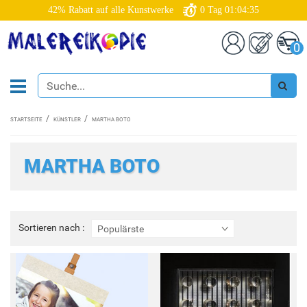
42% Rabatt auf alle Kunstwerke
0
Tag
01:04:34
0
STARTSEITE
KÜNSTLER
MARTHA BOTO
MARTHA BOTO
Sortieren
Sortieren nach :
Populärste
nach
: