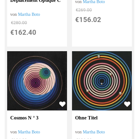
Déplacement Optique C
von
Martha Boto
€269.00
von
Martha Boto
€156.02
€280.00
€162.40
Cosmos N ° 3
Ohne Titel
von
Martha Boto
von
Martha Boto