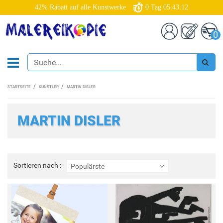
42% Rabatt auf alle Kunstwerke
0
Tag
05:43:12
0
STARTSEITE
KÜNSTLER
MARTIN DISLER
MARTIN DISLER
Sortieren
Sortieren nach :
Populärste
nach
: