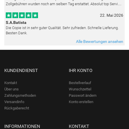
Zollgebühren wurden noch am selben Tag erstattet. Absolut top Service
und mit dem Ölbild sehr zufrieden.
22. Mai 2026
S.A.Batista
Die Copie ist in sehr guter Qualität. Sehr zufrieden. Schnelle Lieferung.
Besten Dank.
Alle Bewertungen ansehen
KUNDENDIENST
IHR KONTO
Kontakt
Bestellverlauf
Über uns
Wunschzettel
Zahlungsmethoden
Passwort ändern
Versandinfo
Konto erstellen
Rückgaberecht
INFORMATIONEN
KONTAKT