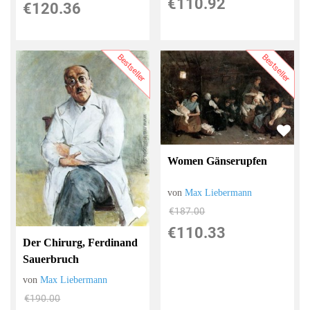
€110.92
€120.36
Bestseller
Bestseller
Women Gänserupfen
von
Max Liebermann
€187.00
€110.33
Der Chirurg, Ferdinand
Sauerbruch
von
Max Liebermann
€190.00