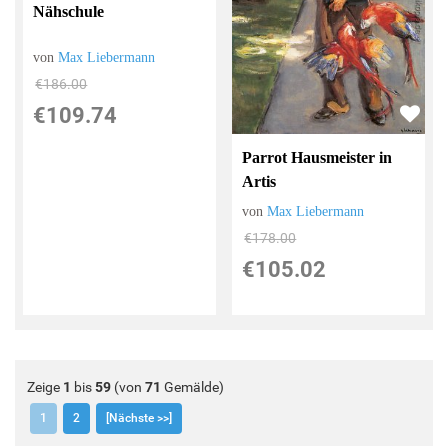
Nähschule
von
Max Liebermann
€186.00
€109.74
Parrot Hausmeister in
Artis
von
Max Liebermann
€178.00
€105.02
Zeige
1
bis
59
(von
71
Gemälde)
1
2
[Nächste >>]