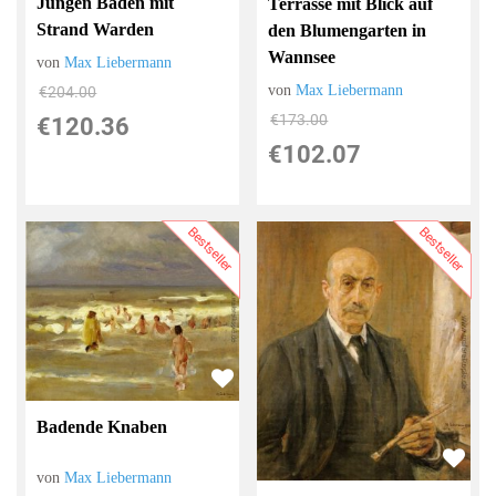
Jungen Baden mit
Terrasse mit Blick auf
Strand Warden
den Blumengarten in
Wannsee
von
Max Liebermann
von
Max Liebermann
€204.00
€173.00
€120.36
€102.07
Bestseller
Bestseller
Badende Knaben
von
Max Liebermann