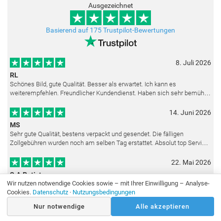
Ausgezeichnet
Basierend auf 175 Trustpilot-Bewertungen
8. Juli 2026
RL
Schönes Bild, gute Qualität. Besser als erwartet. Ich kann es
weiterempfehlen. Freundlicher Kundendienst. Haben sich sehr bemüht
als die Lieferung sich etwas verzögerte. Bild war gut verpackt. Nur FedEx
14. Juni 2026
MS
Sehr gute Qualität, bestens verpackt und gesendet. Die fälligen
Zollgebühren wurden noch am selben Tag erstattet. Absolut top Service
und mit dem Ölbild sehr zufrieden.
22. Mai 2026
S.A.Batista
Wir nutzen notwendige Cookies sowie – mit Ihrer Einwilligung – Analyse-
Die Copie ist in sehr guter Qualität. Sehr zufrieden. Schnelle Lieferung.
Cookies.
Datenschutz
·
Nutzungsbedingungen
Besten Dank.
Nur notwendige
Alle akzeptieren
Alle Bewertungen ansehen