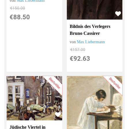
von
Max Liebermann
€150.00
€88.50
Bildnis des Verlegers
Bruno Cassirer
von
Max Liebermann
€157.00
€92.63
Bestseller
Bestseller
Jüdische Viertel in