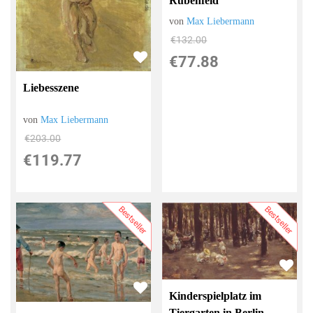
Rübenfeld
von
Max Liebermann
€132.00
€77.88
Liebesszene
von
Max Liebermann
€203.00
€119.77
Bestseller
Bestseller
Kinderspielplatz im
Tiergarten in Berlin