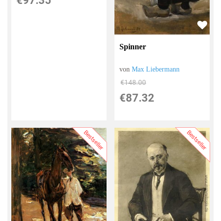
€97.35
Spinner
von
Max Liebermann
€148.00
€87.32
Bestseller
Bestseller