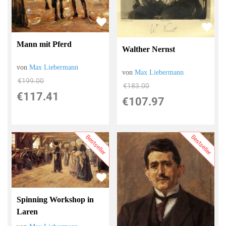
Mann mit Pferd
Walther Nernst
von
Max Liebermann
von
Max Liebermann
€199.00
€183.00
€117.41
€107.97
Bestseller
Bestseller
Spinning Workshop in
Laren