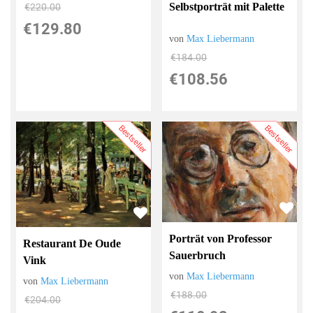
Selbstporträt mit Palette
€220.00
€129.80
von
Max Liebermann
€184.00
€108.56
Bestseller
Bestseller
Porträt von Professor
Restaurant De Oude
Sauerbruch
Vink
von
Max Liebermann
von
Max Liebermann
€188.00
€204.00