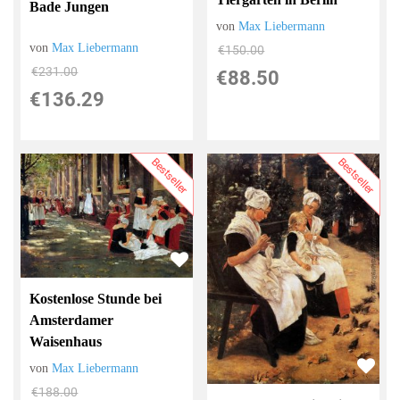
Bade Jungen
von
Max Liebermann
von
Max Liebermann
€150.00
€231.00
€88.50
€136.29
Bestseller
Bestseller
Kostenlose Stunde bei
Amsterdamer
Waisenhaus
von
Max Liebermann
€188.00