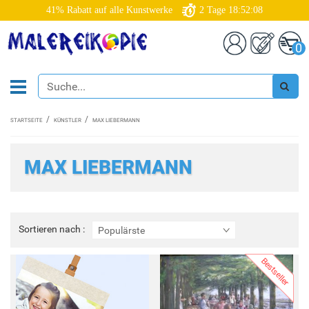
41% Rabatt auf alle Kunstwerke
2
Tage
18:52:06
0
STARTSEITE
KÜNSTLER
MAX LIEBERMANN
MAX LIEBERMANN
Sortieren
Sortieren nach :
Populärste
nach
:
Bestseller