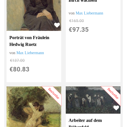
Birch wachsen
von
Max Liebermann
€165.00
€97.35
Porträt von Fräulein
Hedwig Ruetz
von
Max Liebermann
€137.00
€80.83
Bestseller
Bestseller
Arbeiter auf dem