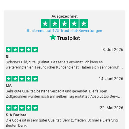
Ausgezeichnet
Basierend auf 175 Trustpilot-Bewertungen
8. Juli 2026
RL
Schönes Bild, gute Qualität. Besser als erwartet. Ich kann es
weiterempfehlen. Freundlicher Kundendienst. Haben sich sehr bemüht
als die Lieferung sich etwas verzögerte. Bild war gut verpackt. Nur FedEx
14. Juni 2026
MS
Sehr gute Qualität, bestens verpackt und gesendet. Die fälligen
Zollgebühren wurden noch am selben Tag erstattet. Absolut top Service
und mit dem Ölbild sehr zufrieden.
22. Mai 2026
S.A.Batista
Die Copie ist in sehr guter Qualität. Sehr zufrieden. Schnelle Lieferung.
Besten Dank.