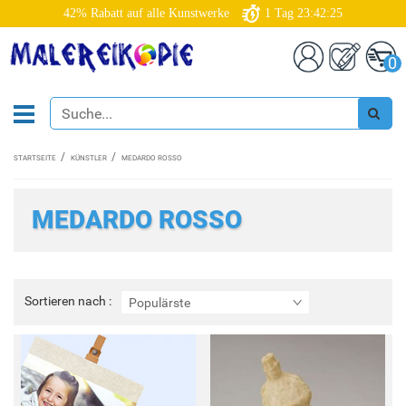
42% Rabatt auf alle Kunstwerke
1
Tag
23:42:25
0
STARTSEITE
KÜNSTLER
MEDARDO ROSSO
MEDARDO ROSSO
Sortieren
Sortieren nach :
Populärste
nach
: