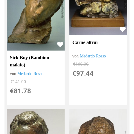
Carne altrui
von
Medardo Rosso
Sick Boy (Bambino
€168.00
malato)
€97.44
von
Medardo Rosso
€141.00
€81.78