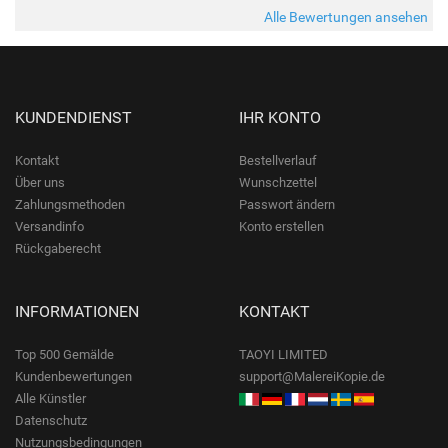
Alle Bewertungen ansehen
KUNDENDIENST
IHR KONTO
Kontakt
Bestellverlauf
Über uns
Wunschzettel
Zahlungsmethoden
Passwort ändern
Versandinfo
Konto erstellen
Rückgaberecht
INFORMATIONEN
KONTAKT
Top 500 Gemälde
TAOYI LIMITED
Kundenbewertungen
support@MalereiKopie.de
Alle Künstler
Datenschutz
Nutzungsbedingungen