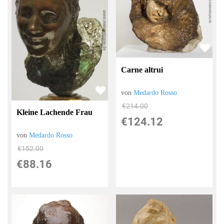
Carne altrui
von
Medardo Rosso
€214.00
Kleine Lachende Frau
€124.12
von
Medardo Rosso
€152.00
€88.16