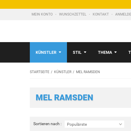
MEIN KONTO
WUNSCHZETTEL
KONTAKT
ANMELDE
KÜNSTLER
STIL
THEMA
T
STARTSEITE
KÜNSTLER
MEL RAMSDEN
MEL RAMSDEN
Sortieren
Sortieren nach :
Populärste
nach