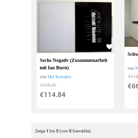
Schw
Sechs Negativ (Zusammenarbeit
mit Ian Burn)
von
M
€114
von
Mel Ramsden
€6
€198.00
€114.84
Zeige
1
bis
5
(von
5
Gemälde)