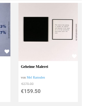
Geheime Malerei
von
Mel Ramsden
€275.00
€159.50