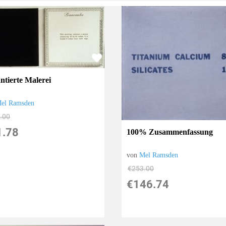
ntierte Malerei
el Ramsden
.00
1.78
100% Zusammenfassung
von
Mel Ramsden
€253.00
€146.74