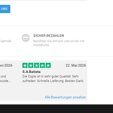
E UNS
SICHER BEZAHLEN
 gemalt.
Bezahlen Sie einfach und sicher mit
Kreditkarte.
uni 2026
22. Mai 2026
S.A.Batista
t und
Die Copie ist in sehr guter Qualität. Sehr
 wurden
zufrieden. Schnelle Lieferung. Besten Dank.
ut top
ieden.
Alle Bewertungen ansehen