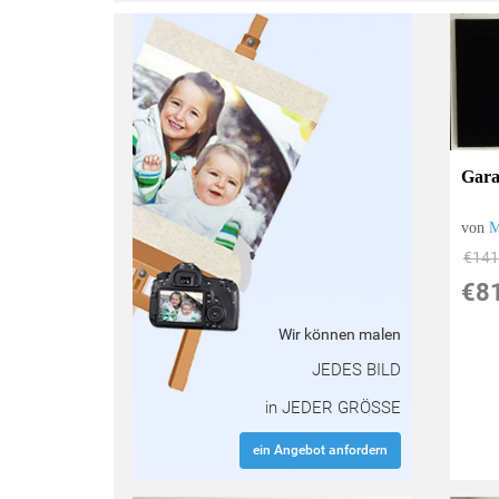
:
Gara
von
M
€141
€8
Wir können malen
JEDES BILD
in JEDER GRÖSSE
ein Angebot anfordern