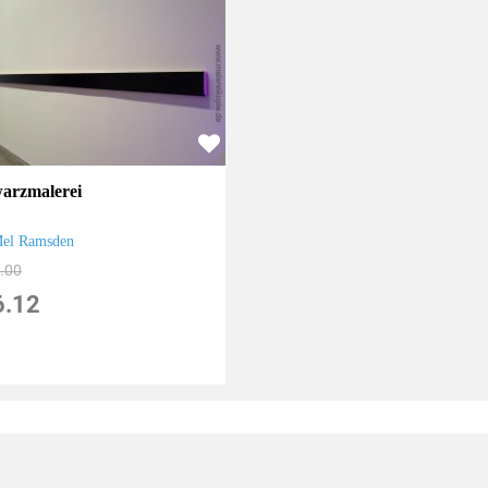
arzmalerei
el Ramsden
.00
6.12