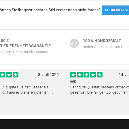
 Können Sie Ihr gewünschtes Bild immer noch nicht finden?
SCHREIBEN SI
100 %
100 % HANDGEMALT
ZUFRIEDENHEITSGARANTIE
Jedes Gemälde ist von Hand
30-Tage-Geld-Zurück-Garantie.
8. Juli 2026
14. J
MS
Bild, gute Qualität. Besser als
Sehr gute Qualität, bestens verpack
. Ich kann es weiterempfehlen.
gesendet. Die fälligen Zollgebühren
cher Kundendienst. Haben sich sehr
noch am selben Tag erstattet. Absol
ls die Lieferung sich etwas
Service und mit dem Ölbild sehr zufr
verzögerte. Bild war gut verpackt. Nur FedEx