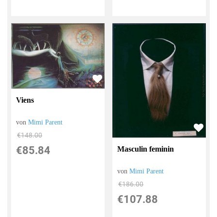
Viens
von
Mimi Parent
€148.00
€85.84
Masculin feminin
von
Mimi Parent
€186.00
€107.88