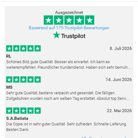
Ausgezeichnet
Basierend auf 175 Trustpilot-Bewertungen
8. Juli 2026
RL
Schönes Bild, gute Qualität. Besser als erwartet. Ich kann es
weiterempfehlen. Freundlicher Kundendienst. Haben sich sehr bemüht
als die Lieferung sich etwas verzögerte. Bild war gut verpackt. Nur FedEx
14. Juni 2026
MS
Sehr gute Qualität, bestens verpackt und gesendet. Die fälligen
Zollgebühren wurden noch am selben Tag erstattet. Absolut top Service
und mit dem Ölbild sehr zufrieden.
22. Mai 2026
S.A.Batista
Die Copie ist in sehr guter Qualität. Sehr zufrieden. Schnelle Lieferung.
Besten Dank.