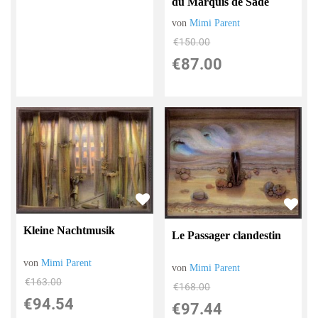
du Marquis de Sade
von
Mimi Parent
€150.00
€87.00
Kleine Nachtmusik
Le Passager clandestin
von
Mimi Parent
von
Mimi Parent
€163.00
€168.00
€94.54
€97.44