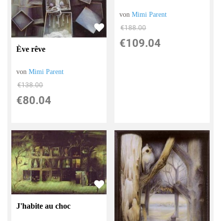
von
Mimi Parent
€188.00
€109.04
Ève rêve
von
Mimi Parent
€138.00
€80.04
J'habite au choc