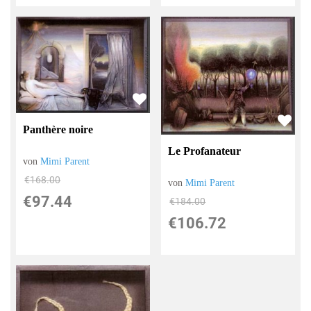
Panthère noire
Le Profanateur
von
Mimi Parent
€168.00
von
Mimi Parent
€97.44
€184.00
€106.72