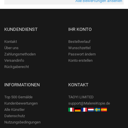
Alle Bewertungen ansehen
KUNDENDIENST
IHR KONTO
Kontakt
Bestellverlauf
Über uns
Wunschzettel
Zahlungsmethoden
Passwort ändern
Versandinfo
Konto erstellen
Rückgaberecht
INFORMATIONEN
KONTAKT
Top 500 Gemälde
TAOYI LIMITED
Kundenbewertungen
support@MalereiKopie.de
Alle Künstler
Datenschutz
Nutzungsbedingungen