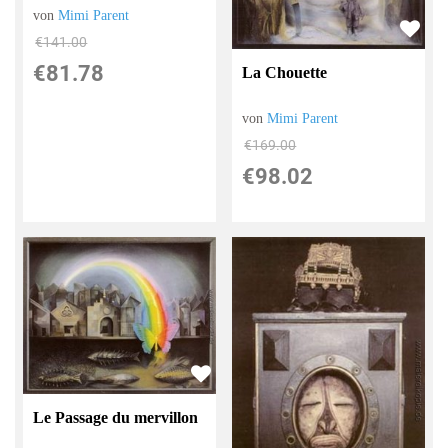
von
Mimi Parent
€141.00
€81.78
La Chouette
von
Mimi Parent
€169.00
€98.02
Le Passage du mervillon