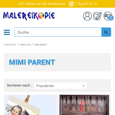
42% Rabatt auf alle Kunstwerke
1
Tag
03:07:10
0
STARTSEITE
KÜNSTLER
MIMI PARENT
MIMI PARENT
Sortieren
Sortieren nach :
Populärste
nach
: