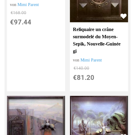
von
Mimi Parent
€168.00
€97.44
Reliquaire un crâne
surmodelé du Moyen-
Sepik, Nouvelle-Guinée
gi
von
Mimi Parent
€140.00
€81.20