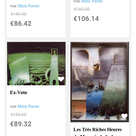
von
Mimi Parent
von
Mimi Parent
€183.00
€149.00
€106.14
€86.42
Ex-Voto
von
Mimi Parent
€154.00
€89.32
Les Très Riches Heures