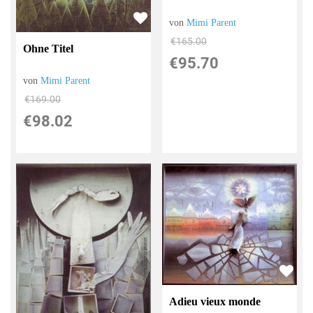
von
Mimi Parent
€165.00
Ohne Titel
€95.70
von
Mimi Parent
€169.00
€98.02
Adieu vieux monde