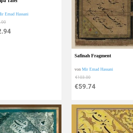
ipa Tafel
ir Emad Hassani
.00
2.94
Safinah Fragment
von
Mir Emad Hassani
€103.00
€59.74