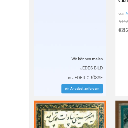
Chal
von
M
€143
€8
Wir können malen
JEDES BILD
in JEDER GRÖSSE
ein Angebot anfordern