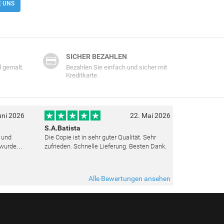
E UNS
SICHER BEZAHLEN
 gemalt.
Bezahlen Sie einfach und sicher mit
Kreditkarte.
uni 2026
22. Mai 2026
S.A.Batista
t und
Die Copie ist in sehr guter Qualität. Sehr
 wurden
zufrieden. Schnelle Lieferung. Besten Dank.
ut top
ieden.
Alle Bewertungen ansehen