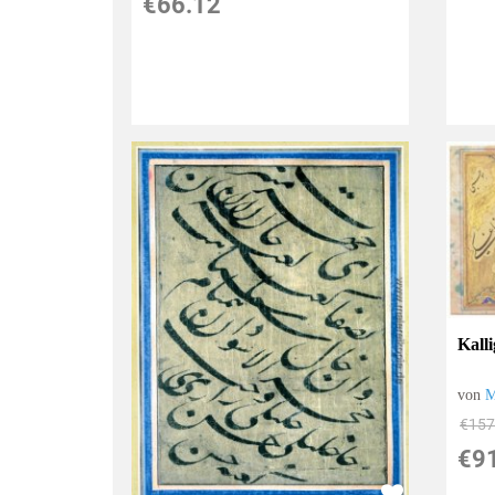
€66.12
Kall
von
M
€157
€9