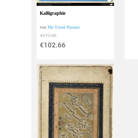
Kalligraphie
von
Mir Emad Hassani
€177.00
€102.66