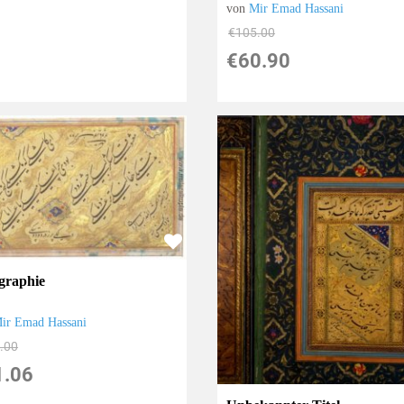
von
Mir Emad Hassani
€105.00
€60.90
igraphie
ir Emad Hassani
.00
1.06