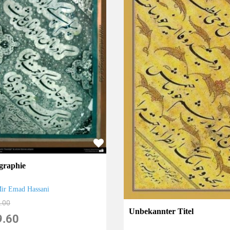
igraphie
ir Emad Hassani
.00
Unbekannter Titel
9.60