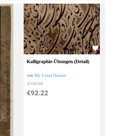
Kalligraphie-Übungen (Detail)
von
Mir Emad Hassani
€159.00
€92.22