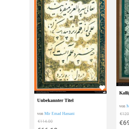
Kall
Unbekannter Titel
von
M
€120
von
Mir Emad Hassani
€114.00
€6