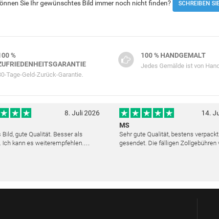
 Können Sie Ihr gewünschtes Bild immer noch nicht finden?
SCHREIBEN SI
100 %
100 % HANDGEMALT
ZUFRIEDENHEITSGARANTIE
Jedes Gemälde ist von Hand
30-Tage-Geld-Zurück-Garantie.
8. Juli 2026
14. J
MS
Bild, gute Qualität. Besser als
Sehr gute Qualität, bestens verpack
. Ich kann es weiterempfehlen.
gesendet. Die fälligen Zollgebühren
cher Kundendienst. Haben sich sehr
noch am selben Tag erstattet. Absol
ls die Lieferung sich etwas
Service und mit dem Ölbild sehr zufr
verzögerte. Bild war gut verpackt. Nur FedEx