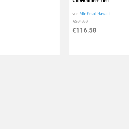
Unbekannter Titel
von
Mir Emad Hassani
€201.00
€116.58