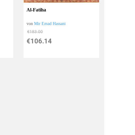
Al-Fatiha
von
Mir Emad Hassani
€183.00
€106.14