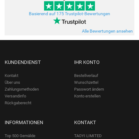
Basierend auf 175 Trustpilot-Bewertungen
Alle Bewertungen ansehen
KUNDENDIENST
IHR KONTO
Kontakt
Bestellverlauf
Über uns
Wunschzettel
Zahlungsmethoden
Passwort ändern
Versandinfo
Konto erstellen
Rückgaberecht
INFORMATIONEN
KONTAKT
Top 500 Gemälde
TAOYI LIMITED