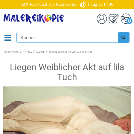
42% Rabatt auf alle Kunstwerke
1
Tag
13:14:35
0
STARTSEITE
THEMA
NACKT
LIEGEN WEIBLICHER AKT AUF LILA TUCH
Liegen Weiblicher Akt auf lila
Tuch