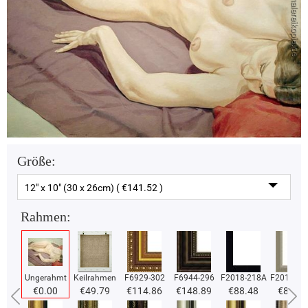
Größe:
12" x 10" (30 x 26cm) ( €141.52 )
Rahmen:
Ungerahmt
Keilrahmen
F6929-302
F6944-296
F2018-218A
F2018-37
€0.00
€49.79
€114.86
€148.89
€88.48
€88.48