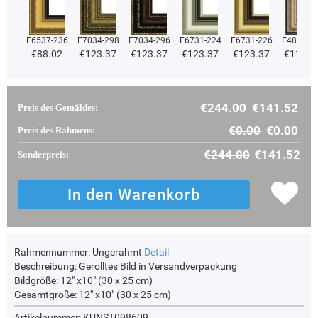
F6537-236
F7034-298
F7034-296
F6731-224
F6731-226
F4827-2
€88.02
€123.37
€123.37
€123.37
€123.37
€116.9
€244.00
€141.52
Preis des Gemäldes:
€0.00
€0.00
Preis des Rahmens:
€244.00
€141.52
Sonderpreis:
Rahmennummer:
Ungerahmt
Detail
Beschreibung:
Gerolltes Bild in Versandverpackung
Bildgröße:
12" x10" (30 x 25 cm)
Gesamtgröße:
12" x10" (30 x 25 cm)
Artikelnummer: KUNST098609