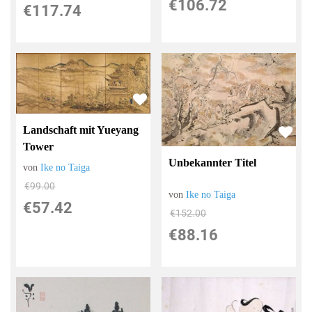
€106.72
€117.74
Landschaft mit Yueyang
Tower
Unbekannter Titel
von
Ike no Taiga
€99.00
von
Ike no Taiga
€57.42
€152.00
€88.16