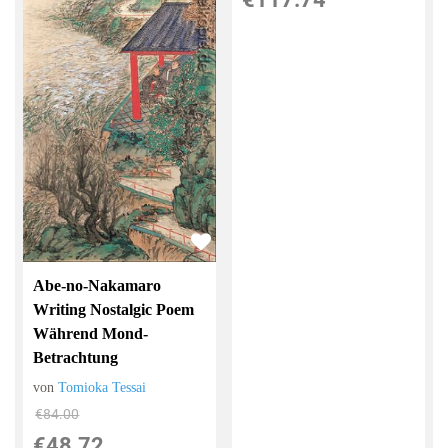
Abe-no-Nakamaro
Writing Nostalgic Poem
Während Mond-
Betrachtung
von
Tomioka Tessai
€84.00
€48.72