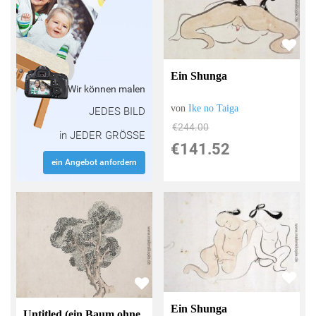
Ein Shunga
Wir können malen
von
Ike no Taiga
JEDES BILD
€244.00
in JEDER GRÖSSE
€141.52
ein Angebot anfordern
Ein Shunga
Untitled (ein Baum ohne