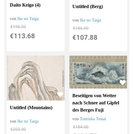
Daito Keigo (4)
Untitled (Berg)
von
Ike no Taiga
von
Ike no Taiga
€196.00
€186.00
€113.68
€107.88
Beseitigen von Wetter
nach Schnee auf Gipfel
Untitled (Mountains)
des Berges Fuji
von
Tomioka Tessai
von
Ike no Taiga
€184.00
€203.00