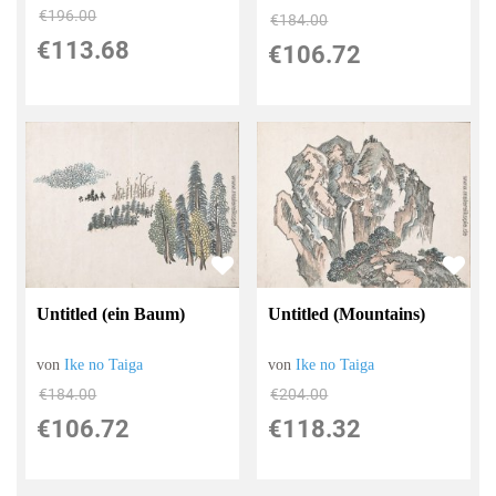
€196.00
€184.00
€113.68
€106.72
Untitled (ein Baum)
Untitled (Mountains)
von
Ike no Taiga
von
Ike no Taiga
€184.00
€204.00
€106.72
€118.32