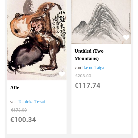
Untitled (Two
Mountains)
von
Ike no Taiga
€203.00
€117.74
Affe
von
Tomioka Tessai
€173.00
€100.34