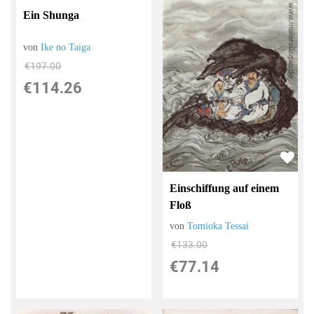
Ein Shunga
von
Ike no Taiga
€197.00
€114.26
Einschiffung auf einem
Floß
von
Tomioka Tessai
€133.00
€77.14