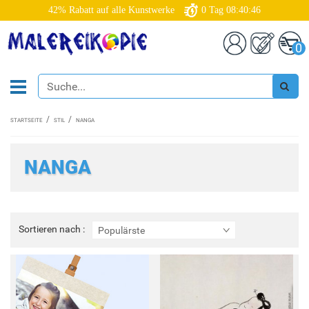
42% Rabatt auf alle Kunstwerke
0
Tag
08:40:44
0
STARTSEITE
STIL
NANGA
NANGA
Sortieren
Sortieren nach :
Populärste
nach
: