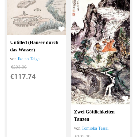
Untitled (Häuser durch
das Wasser)
von
Ike no Taiga
€203.00
€117.74
Zwei Göttlichkeiten
Tanzen
von
Tomioka Tessai
€105.00