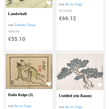
von
Ike no Taiga
€114.00
Landschaft
€66.12
von
Tomioka Tessai
€95.00
€55.10
Daito Keigo (3)
Untitled (ein Baum)
von
Ike no Taiga
von
Ike no Taiga