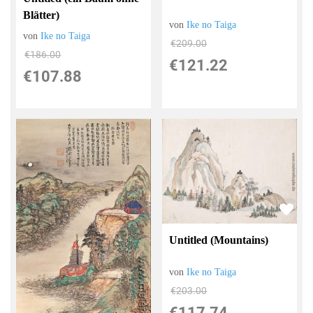
Blätter)
von
Ike no Taiga
von
Ike no Taiga
€209.00
€186.00
€121.22
€107.88
Untitled (Mountains)
von
Ike no Taiga
€203.00
€117.74