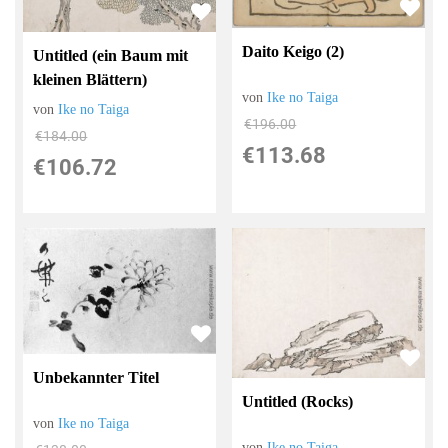
Daito Keigo (2)
Untitled (ein Baum mit
kleinen Blättern)
von
Ike no Taiga
von
Ike no Taiga
€196.00
€184.00
€113.68
€106.72
Unbekannter Titel
Untitled (Rocks)
von
Ike no Taiga
von
Ike no Taiga