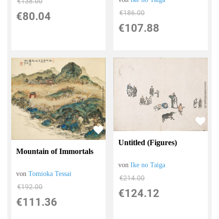
€138.00
€186.00
€80.04
€107.88
Untitled (Figures)
Mountain of Immortals
von
Ike no Taiga
von
Tomioka Tessai
€214.00
€192.00
€124.12
€111.36