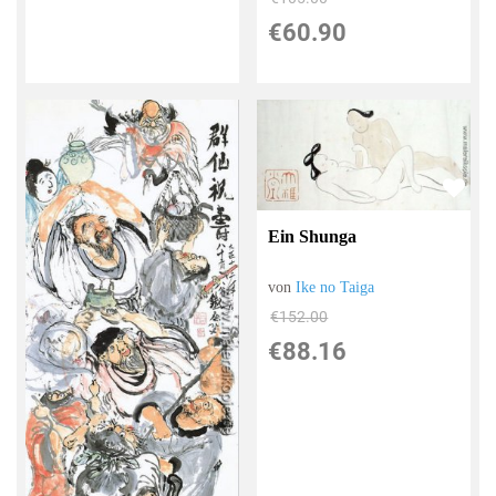
€60.90
Ein Shunga
von
Ike no Taiga
€152.00
€88.16