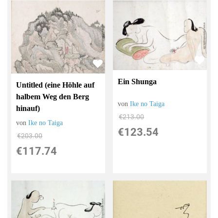
Ein Shunga
Untitled (eine Höhle auf
halbem Weg den Berg
von
Ike no Taiga
hinauf)
€213.00
von
Ike no Taiga
€123.54
€203.00
€117.74