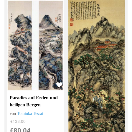
Paradies auf Erden und
heiligen Bergen
von
Tomioka Tessai
€138.00
€80.04