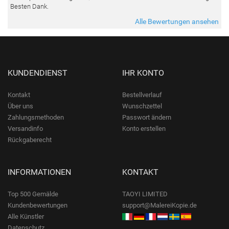
Besten Dank.
Alle Bewertungen ansehen
KUNDENDIENST
IHR KONTO
Kontakt
Bestellverlauf
Über uns
Wunschzettel
Zahlungsmethoden
Passwort ändern
Versandinfo
Konto erstellen
Rückgaberecht
INFORMATIONEN
KONTAKT
Top 500 Gemälde
TAOYI LIMITED
Kundenbewertungen
support@MalereiKopie.de
Alle Künstler
Datenschutz