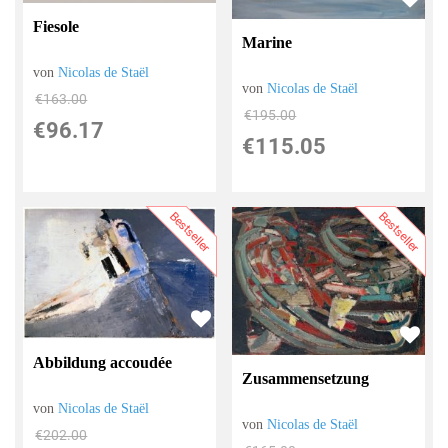
Fiesole
Marine
von
Nicolas de Staël
von
Nicolas de Staël
€163.00
€195.00
€96.17
€115.05
Bestseller
Bestseller
Abbildung accoudée
Zusammensetzung
von
Nicolas de Staël
von
Nicolas de Staël
€202.00