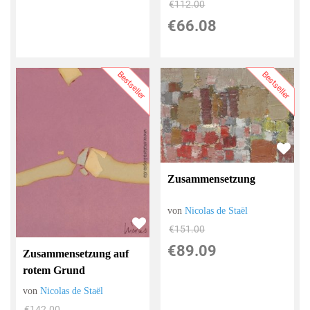
€112.00
€66.08
Bestseller
Bestseller
Zusammensetzung
von
Nicolas de Staël
€151.00
€89.09
Zusammensetzung auf
rotem Grund
von
Nicolas de Staël
€142.00