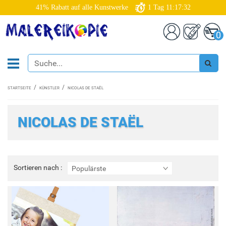
41% Rabatt auf alle Kunstwerke
1
Tag
11:17:30
0
STARTSEITE
KÜNSTLER
NICOLAS DE STAËL
NICOLAS DE STAËL
Sortieren
Sortieren nach :
Populärste
nach
: