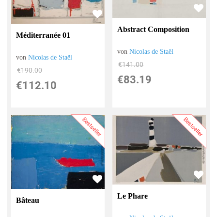
Abstract Composition
Méditerranée 01
von
Nicolas de Staël
von
Nicolas de Staël
€141.00
€190.00
€83.19
€112.10
Bestseller
Bestseller
Le Phare
Bâteau