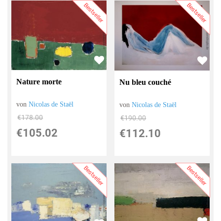
Bestseller
Bestseller
Nature morte
Nu bleu couché
von
Nicolas de Staël
von
Nicolas de Staël
€178.00
€190.00
€105.02
€112.10
Bestseller
Bestseller