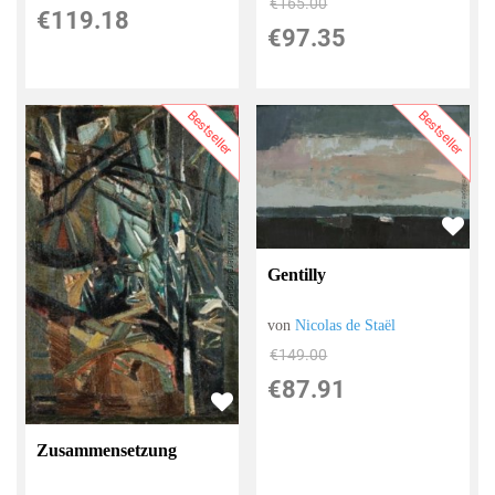
€165.00
€119.18
€97.35
Bestseller
Bestseller
Gentilly
von
Nicolas de Staël
€149.00
€87.91
Zusammensetzung