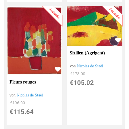
Bestseller
Bestseller
Sizilien (Agrigent)
von
Nicolas de Staël
€178.00
€105.02
Fleurs rouges
von
Nicolas de Staël
€196.00
€115.64