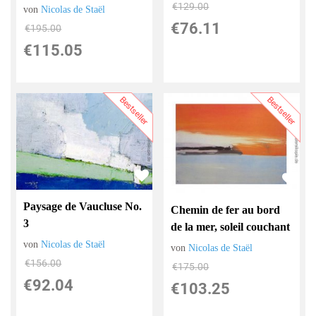
€129.00
von
Nicolas de Staël
€76.11
€195.00
€115.05
Bestseller
Bestseller
Paysage de Vaucluse No.
Chemin de fer au bord
3
de la mer, soleil couchant
von
Nicolas de Staël
von
Nicolas de Staël
€156.00
€175.00
€92.04
€103.25