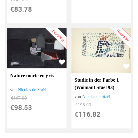
€83.78
Bestseller
Bestseller
Nature morte en gris
Studie in der Farbe 1
(Woimant Staël 93)
von
Nicolas de Staël
von
Nicolas de Staël
€167.00
€198.00
€98.53
€116.82