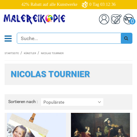
42% Rabatt auf alle Kunstwerke
0
Tag
03:12:36
0
STARTSEITE
KÜNSTLER
NICOLAS TOURNIER
NICOLAS TOURNIER
Sortieren
Sortieren nach :
Populärste
nach
: