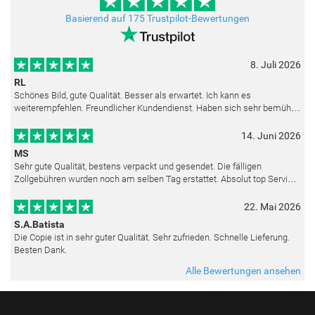
Basierend auf 175 Trustpilot-Bewertungen
8. Juli 2026
RL
Schönes Bild, gute Qualität. Besser als erwartet. Ich kann es
weiterempfehlen. Freundlicher Kundendienst. Haben sich sehr bemüht
als die Lieferung sich etwas verzögerte. Bild war gut verpackt. Nur FedEx
14. Juni 2026
MS
Sehr gute Qualität, bestens verpackt und gesendet. Die fälligen
Zollgebühren wurden noch am selben Tag erstattet. Absolut top Service
und mit dem Ölbild sehr zufrieden.
22. Mai 2026
S.A.Batista
Die Copie ist in sehr guter Qualität. Sehr zufrieden. Schnelle Lieferung.
Besten Dank.
Alle Bewertungen ansehen