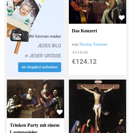
Das Konzert
Wir können malen
von
Nicolas Tournier
JEDES BILD
€214.00
in JEDER GRÖSSE
€124.12
ein Angebot anfordern
Trinken Party mit einem
Lautenspieler