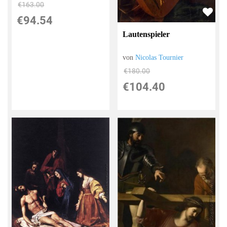
€163.00
€94.54
Lautenspieler
von
Nicolas Tournier
€180.00
€104.40