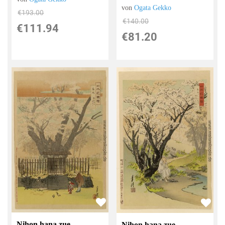
von
Ogata Gekko
€193.00
€140.00
€111.94
€81.20
Nihon hana zue
Nihon hana zue