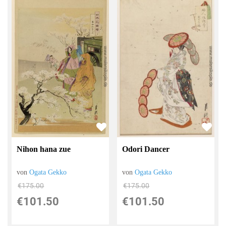
Nihon hana zue
Odori Dancer
von
Ogata Gekko
von
Ogata Gekko
€175.00
€175.00
€101.50
€101.50