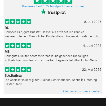
Basierend auf 175 Trustpilot-Bewertungen
8. Juli 2026
RL
Schönes Bild, gute Qualität. Besser als erwartet. Ich kann es
weiterempfehlen. Freundlicher Kundendienst. Haben sich sehr bemüht
als die Lieferung sich etwas verzögerte. Bild war gut verpackt. Nur FedEx
14. Juni 2026
MS
Sehr gute Qualität, bestens verpackt und gesendet. Die fälligen
Zollgebühren wurden noch am selben Tag erstattet. Absolut top Service
und mit dem Ölbild sehr zufrieden.
22. Mai 2026
S.A.Batista
Die Copie ist in sehr guter Qualität. Sehr zufrieden. Schnelle Lieferung.
Besten Dank.
Alle Bewertungen ansehen