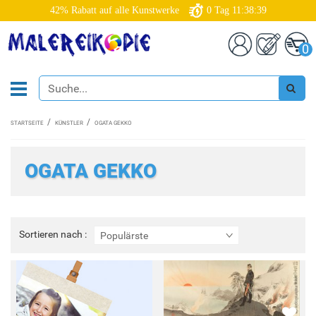
42% Rabatt auf alle Kunstwerke
0
Tag
11:38:38
0
STARTSEITE
KÜNSTLER
OGATA GEKKO
OGATA GEKKO
Sortieren
Sortieren nach :
Populärste
nach
: