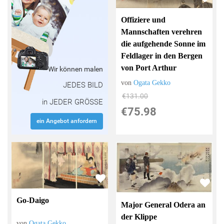
Offiziere und
Mannschaften verehren
die aufgehende Sonne im
Feldlager in den Bergen
von Port Arthur
Wir können malen
von
Ogata Gekko
JEDES BILD
€131.00
in JEDER GRÖSSE
€75.98
ein Angebot anfordern
Go-Daigo
Major General Odera an
der Klippe
von
Ogata Gekko