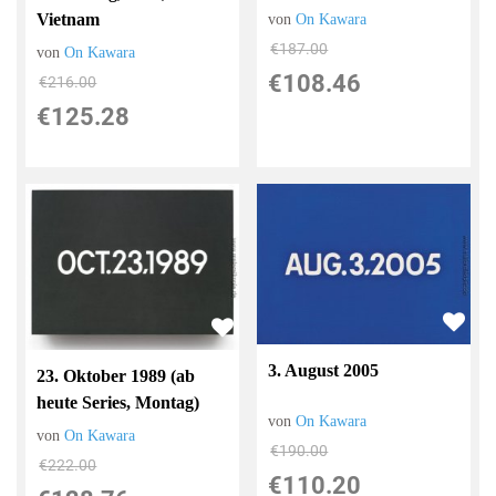
Vietnam
von
On Kawara
€187.00
von
On Kawara
€108.46
€216.00
€125.28
3. August 2005
23. Oktober 1989 (ab
heute Series, Montag)
von
On Kawara
von
On Kawara
€190.00
€222.00
€110.20