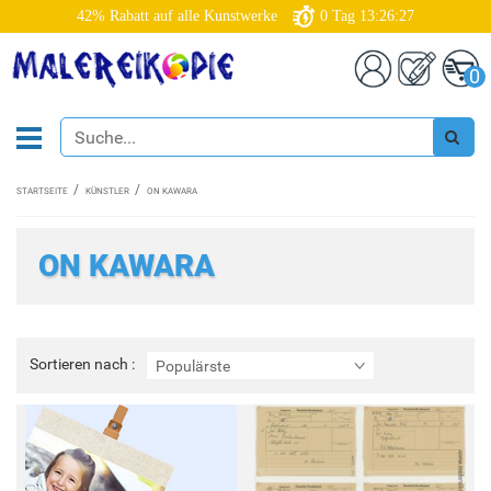
42% Rabatt auf alle Kunstwerke
0
Tag
13:26:27
0
STARTSEITE
KÜNSTLER
ON KAWARA
ON KAWARA
Sortieren
Sortieren nach :
Populärste
nach
: