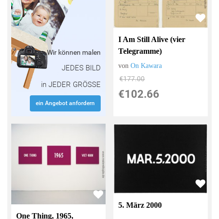
I Am Still Alive (vier
Telegramme)
Wir können malen
von
On Kawara
JEDES BILD
€177.00
in JEDER GRÖSSE
€102.66
ein Angebot anfordern
5. März 2000
One Thing, 1965,