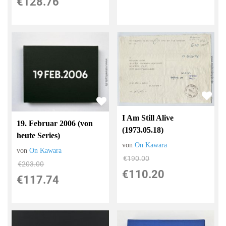
€128.76
I Am Still Alive
19. Februar 2006 (von
(1973.05.18)
heute Series)
von
On Kawara
von
On Kawara
€190.00
€203.00
€110.20
€117.74