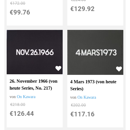
€172.00
€129.92
€99.76
26. November 1966 (von
4 Mars 1973 (von heute
heute Series, No. 217)
Series)
von
On Kawara
von
On Kawara
€218.00
€202.00
€126.44
€117.16