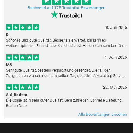
Basierend auf 175 Trustpilot-Bewertungen
8. Juli 2026
RL
Schönes Bild, gute Qualität. Besser als erwartet. Ich kann es
weiterempfehlen. Freundlicher Kundendienst. Haben sich sehr bemüht
als die Lieferung sich etwas verzögerte. Bild war gut verpackt. Nur FedEx
14. Juni 2026
MS
Sehr gute Qualität, bestens verpackt und gesendet. Die fälligen
Zollgebühren wurden noch am selben Tag erstattet. Absolut top Service
und mit dem Ölbild sehr zufrieden.
22. Mai 2026
S.A.Batista
Die Copie ist in sehr guter Qualität. Sehr zufrieden. Schnelle Lieferung.
Besten Dank.
Alle Bewertungen ansehen