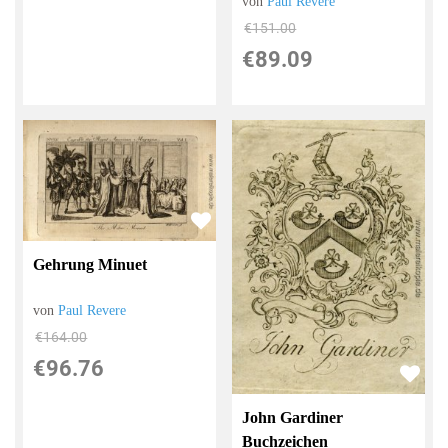
von
Paul Revere
€151.00
€89.09
Gehrung Minuet
von
Paul Revere
€164.00
€96.76
John Gardiner
Buchzeichen