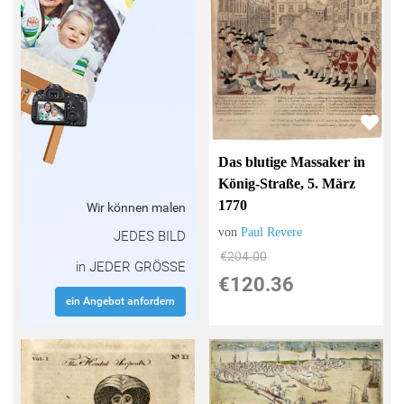
Das blutige Massaker in
König-Straße, 5. März
1770
Wir können malen
von
Paul Revere
JEDES BILD
€204.00
in JEDER GRÖSSE
€120.36
ein Angebot anfordern