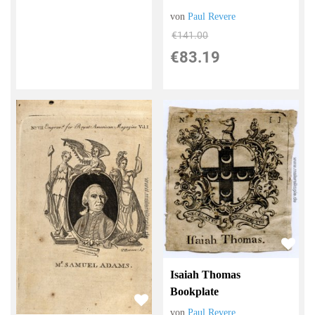
von
Paul Revere
€141.00
€83.19
Isaiah Thomas
Bookplate
von
Paul Revere