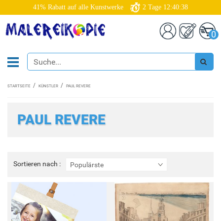
41% Rabatt auf alle Kunstwerke
2
Tage
12:40:37
0
STARTSEITE
KÜNSTLER
PAUL REVERE
PAUL REVERE
Sortieren
Sortieren nach :
Populärste
nach
: