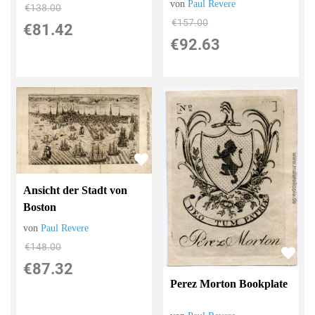
von
Paul Revere
€138.00
€157.00
€81.42
€92.63
Ansicht der Stadt von
Boston
von
Paul Revere
€148.00
€87.32
Perez Morton Bookplate