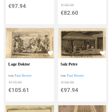
€140.00
€97.94
€82.60
Lage Doktor
Salz Petre
von
Paul Revere
von
Paul Revere
€179.00
€166.00
€105.61
€97.94