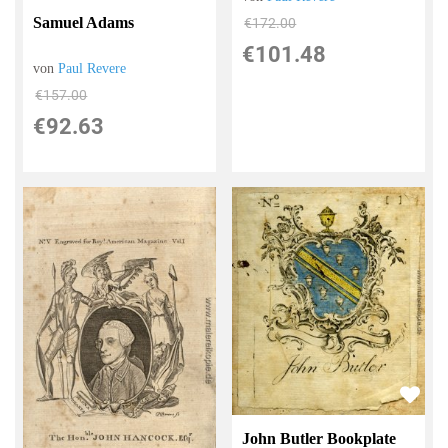
Samuel Adams
€172.00
€101.48
von
Paul Revere
€157.00
€92.63
John Butler Bookplate