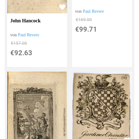
von
Paul Revere
€169.00
John Hancock
€99.71
von
Paul Revere
€157.00
€92.63