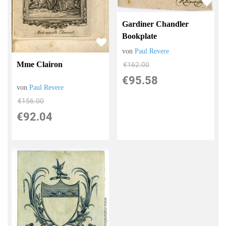
Gardiner Chandler
Bookplate
von
Paul Revere
Mme Clairon
€162.00
€95.58
von
Paul Revere
€156.00
€92.04