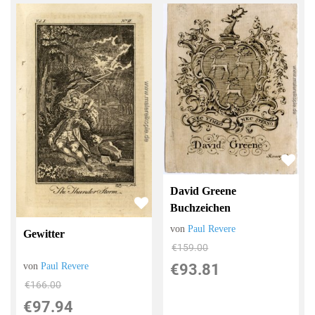
David Greene
Buchzeichen
von
Paul Revere
Gewitter
€159.00
von
Paul Revere
€93.81
€166.00
€97.94