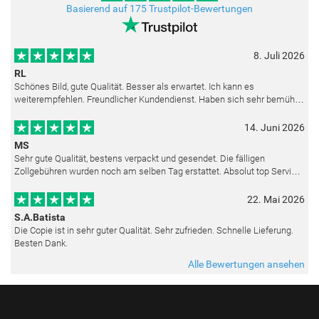
Basierend auf 175 Trustpilot-Bewertungen
8. Juli 2026
RL
Schönes Bild, gute Qualität. Besser als erwartet. Ich kann es
weiterempfehlen. Freundlicher Kundendienst. Haben sich sehr bemüht
als die Lieferung sich etwas verzögerte. Bild war gut verpackt. Nur FedEx
14. Juni 2026
MS
Sehr gute Qualität, bestens verpackt und gesendet. Die fälligen
Zollgebühren wurden noch am selben Tag erstattet. Absolut top Service
und mit dem Ölbild sehr zufrieden.
22. Mai 2026
S.A.Batista
Die Copie ist in sehr guter Qualität. Sehr zufrieden. Schnelle Lieferung.
Besten Dank.
Alle Bewertungen ansehen