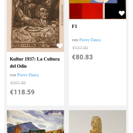
F1
von
Pierre Daura
€137.00
€80.83
Kultur 1937: La Cultura
del Odio
von
Pierre Daura
€201.00
€118.59