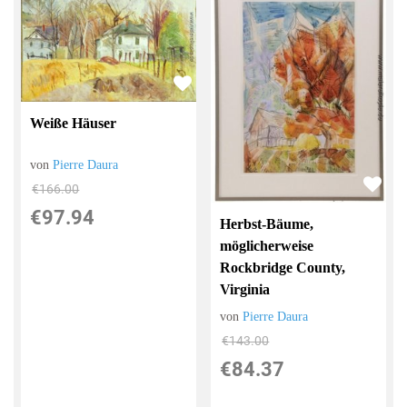
Weiße Häuser
von
Pierre Daura
€166.00
€97.94
Herbst-Bäume,
möglicherweise
Rockbridge County,
Virginia
von
Pierre Daura
€143.00
€84.37