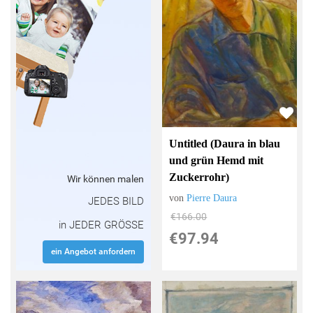
Untitled (Daura in blau
und grün Hemd mit
Zuckerrohr)
Wir können malen
von
Pierre Daura
JEDES BILD
€166.00
in JEDER GRÖSSE
€97.94
ein Angebot anfordern