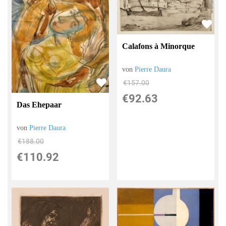
Calafons à Minorque
von
Pierre Daura
€157.00
€92.63
Das Ehepaar
von
Pierre Daura
€188.00
€110.92