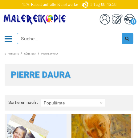
41% Rabatt auf alle Kunstwerke
1
Tag
08:46:58
0
STARTSEITE
KÜNSTLER
PIERRE DAURA
PIERRE DAURA
Sortieren
Sortieren nach :
Populärste
nach
: