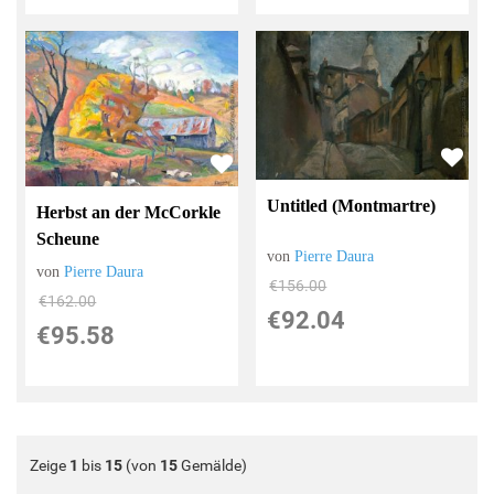
Untitled (Montmartre)
Herbst an der McCorkle
Scheune
von
Pierre Daura
von
Pierre Daura
€156.00
€162.00
€92.04
€95.58
Zeige
1
bis
15
(von
15
Gemälde)