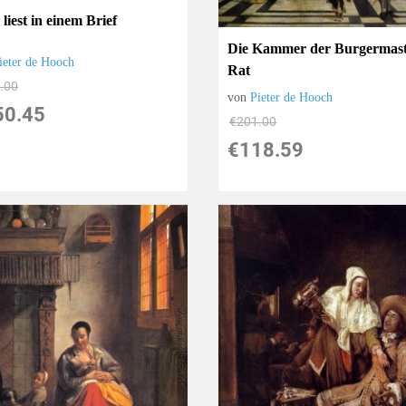
liest in einem Brief
Die Kammer der Burgermast
ieter de Hooch
Rat
.00
von
Pieter de Hooch
50.45
€201.00
€118.59