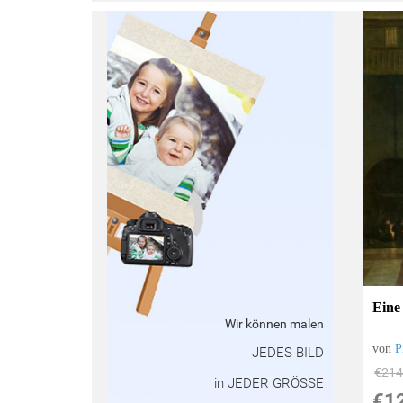
:
Eine
Wir können malen
von
P
JEDES BILD
€214
in JEDER GRÖSSE
€1