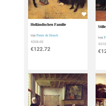
Holländischen Familie
Stil
von
Pieter de Hooch
von
P
€208.00
€213
€122.72
€1