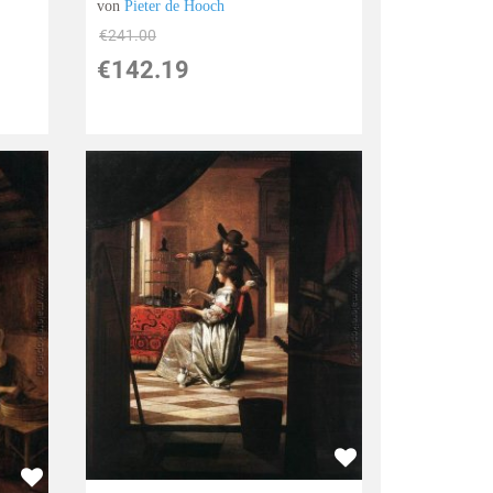
von
Pieter de Hooch
€241.00
€142.19