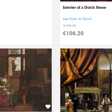
Interior of a Dutch House
von
Pieter de Hooch
€180.00
€106.20