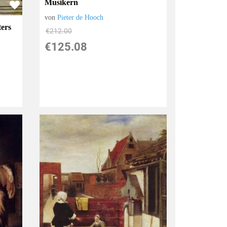
Musikern
von
Pieter de Hooch
ers
€212.00
€125.08