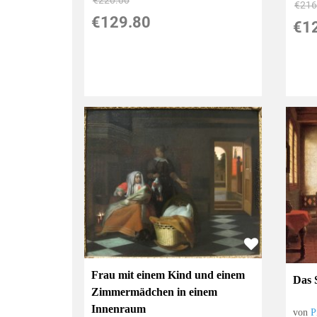
€220.00
€216
€129.80
€1
Frau mit einem Kind und einem
Das 
Zimmermädchen in einem
Innenraum
von
P