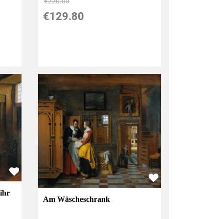
€220.00
€129.80
ihr
Am Wäscheschrank