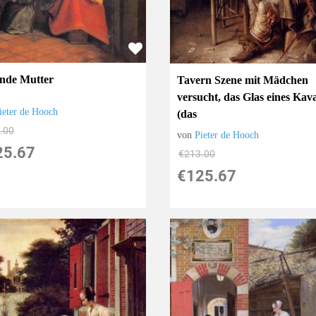
lende Mutter
Tavern Szene mit Mädchen
versucht, das Glas eines Kava
ieter de Hooch
(das
.00
von
Pieter de Hooch
25.67
€213.00
€125.67