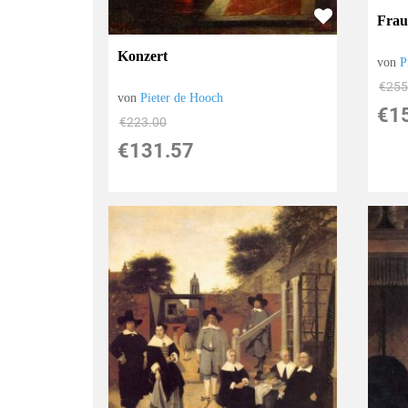
Frau 
Konzert
von
P
€255
von
Pieter de Hooch
€1
€223.00
€131.57