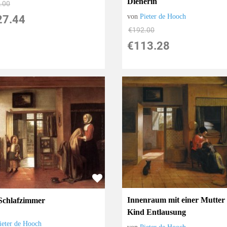
Dienerin
.00
von
Pieter de Hooch
27.44
€192.00
€113.28
Innenraum mit einer Mutter 
Schlafzimmer
Kind Entlausung
ieter de Hooch