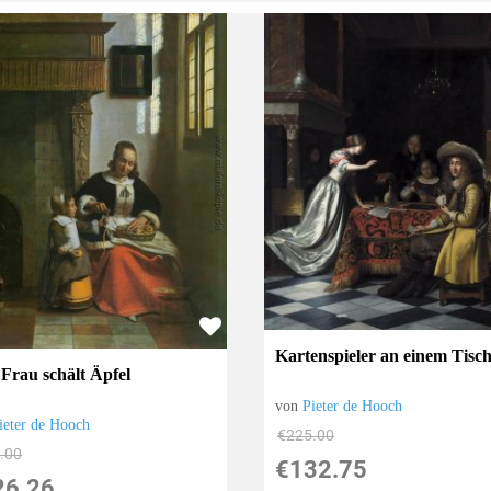
Kartenspieler an einem Tisc
 Frau schält Äpfel
von
Pieter de Hooch
ieter de Hooch
€225.00
.00
€132.75
26.26