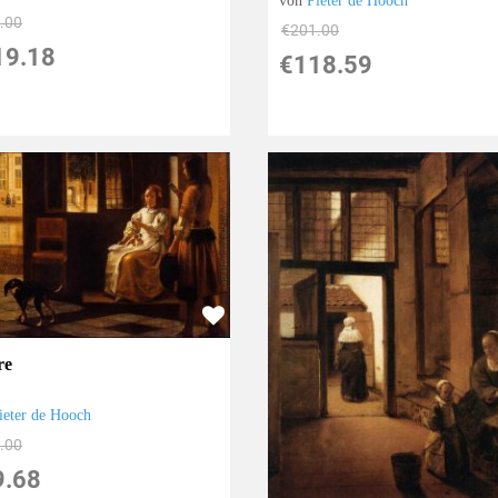
von
Pieter de Hooch
.00
€201.00
19.18
€118.59
re
ieter de Hooch
.00
9.68