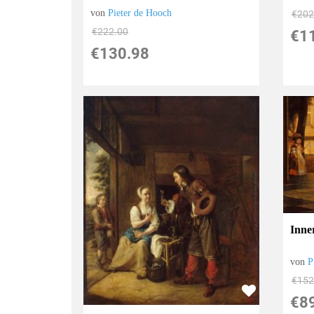
von
Pieter de Hooch
€202
€222.00
€1
€130.98
Inne
von
P
€152
€8