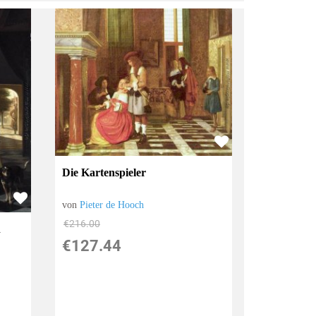
Die Kartenspieler
von
Pieter de Hooch
€216.00
h
€127.44