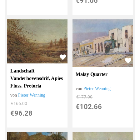
€91.06
Landschaft
Malay Quarter
Vanderhovensdrif, Apies
Fluss, Pretoria
von
Pieter Wenning
von
Pieter Wenning
€177.00
€166.00
€102.66
€96.28