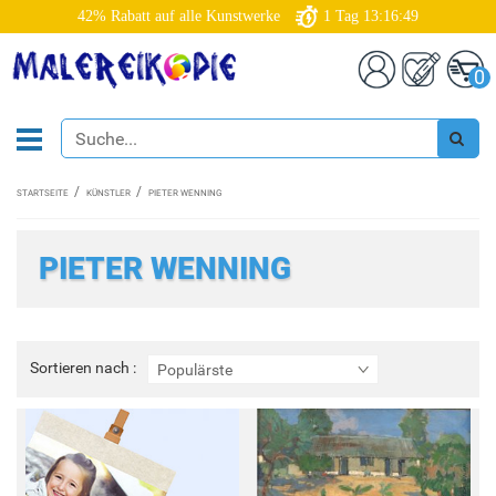
42% Rabatt auf alle Kunstwerke
1
Tag
13:16:49
0
STARTSEITE
KÜNSTLER
PIETER WENNING
PIETER WENNING
Sortieren
Sortieren nach :
Populärste
nach
: