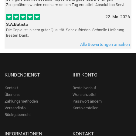
Zollgebühren wurden noch am selben Tag erstattet. Absolut top Service
und mit dem Ölbild sehr zufrieden.
22. Mai 2026
S.A.Batista
Die Copie ist in sehr guter Qualität. Sehr zufrieden. Schnelle Lieferung.
Besten Dank.
Alle Bewertungen ansehen
KUNDENDIENST
IHR KONTO
Kontakt
Bestellverlauf
Über uns
Wunschzettel
Zahlungsmethoden
Passwort ändern
Versandinfo
Konto erstellen
Rückgaberecht
INFORMATIONEN
KONTAKT