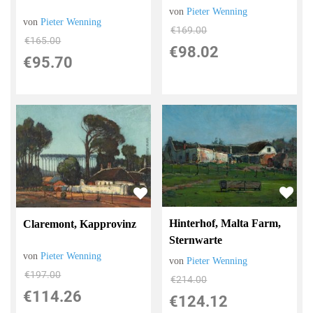
von
Pieter Wenning
von
Pieter Wenning
€169.00
€165.00
€98.02
€95.70
Hinterhof, Malta Farm,
Claremont, Kapprovinz
Sternwarte
von
Pieter Wenning
von
Pieter Wenning
€197.00
€214.00
€114.26
€124.12