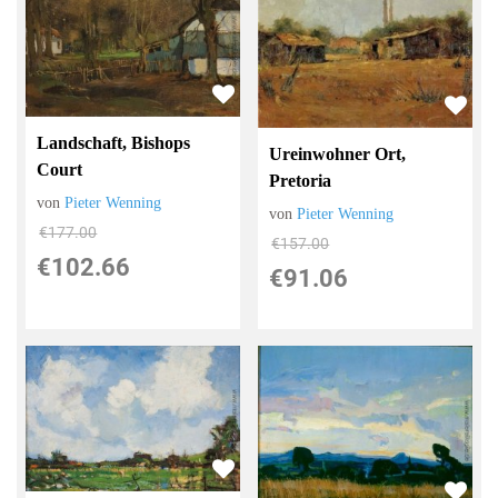
Landschaft, Bishops
Ureinwohner Ort,
Court
Pretoria
von
Pieter Wenning
von
Pieter Wenning
€177.00
€157.00
€102.66
€91.06