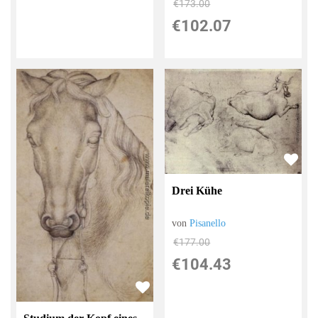
€173.00
€102.07
Drei Kühe
von
Pisanello
€177.00
€104.43