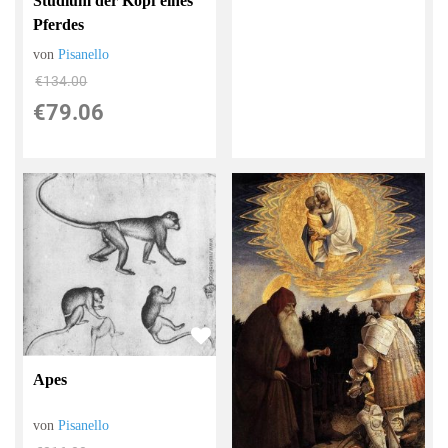
Studium der Kopf eines
Pferdes
von
Pisanello
€134.00
€79.06
Apes
von
Pisanello