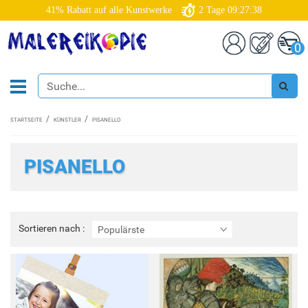
41% Rabatt auf alle Kunstwerke
2
Tage
09:27:37
0
STARTSEITE
KÜNSTLER
PISANELLO
PISANELLO
Sortieren
Sortieren nach :
Populärste
nach
: