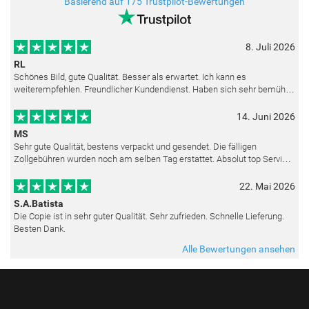
Basierend auf 175 Trustpilot-Bewertungen
8. Juli 2026
RL
Schönes Bild, gute Qualität. Besser als erwartet. Ich kann es
weiterempfehlen. Freundlicher Kundendienst. Haben sich sehr bemüht
als die Lieferung sich etwas verzögerte. Bild war gut verpackt. Nur FedEx
14. Juni 2026
MS
Sehr gute Qualität, bestens verpackt und gesendet. Die fälligen
Zollgebühren wurden noch am selben Tag erstattet. Absolut top Service
und mit dem Ölbild sehr zufrieden.
22. Mai 2026
S.A.Batista
Die Copie ist in sehr guter Qualität. Sehr zufrieden. Schnelle Lieferung.
Besten Dank.
Alle Bewertungen ansehen