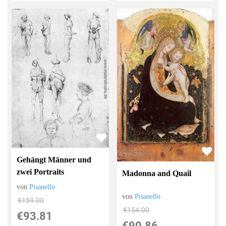
Gehängt Männer und
zwei Portraits
Madonna and Quail
von
Pisanello
von
Pisanello
€159.00
€154.00
€93.81
€90.86