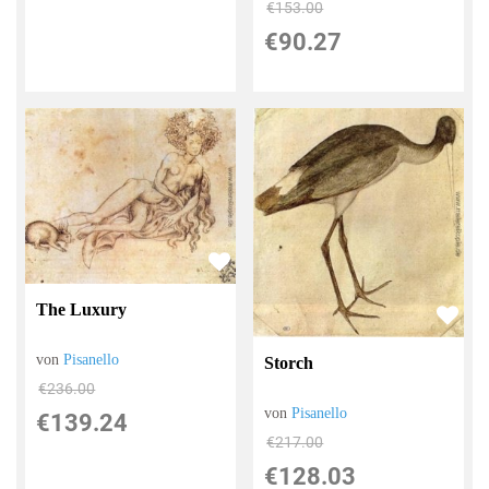
€153.00
€90.27
The Luxury
von
Pisanello
Storch
€236.00
von
Pisanello
€139.24
€217.00
€128.03