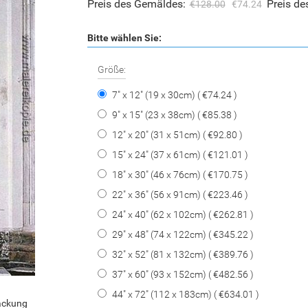
Preis des Gemäldes:
Preis d
€128.00
€74.24
Bitte wählen Sie:
Größe:
7" x 12" (19 x 30cm) ( €74.24 )
9" x 15" (23 x 38cm) ( €85.38 )
12" x 20" (31 x 51cm) ( €92.80 )
15" x 24" (37 x 61cm) ( €121.01 )
18" x 30" (46 x 76cm) ( €170.75 )
22" x 36" (56 x 91cm) ( €223.46 )
24" x 40" (62 x 102cm) ( €262.81 )
29" x 48" (74 x 122cm) ( €345.22 )
32" x 52" (81 x 132cm) ( €389.76 )
37" x 60" (93 x 152cm) ( €482.56 )
44" x 72" (112 x 183cm) ( €634.01 )
packung