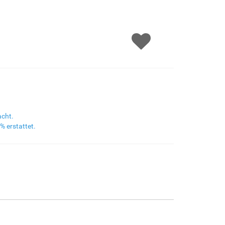
F8645-298
F6537-236
F7034-298
F7034-296
€160.27
€85.02
€119.18
€119.18
F6731-224
F6731-226
F4827-234
F8645-296
€119.18
€119.18
€113.00
€110.53
acht.
% erstattet.
F4613-236
F5130-204
F6035-220
F2833-204
€85.85
€123.77
€111.41
€101.92