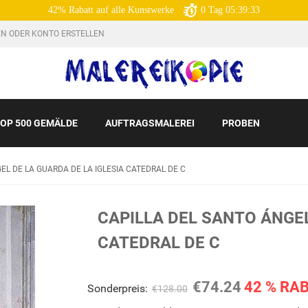
42% Rabatt auf alle Kunstwerke
0
Tag
05:39:32
N ODER KONTO ERSTELLEN
OP 500 GEMÄLDE
AUFTRAGSMALEREI
PROBEN
EL DE LA GUARDA DE LA IGLESIA CATEDRAL DE C
CAPILLA DEL SANTO ÁNGEL
CATEDRAL DE C
€74.24
42 % RA
Sonderpreis:
€128.00