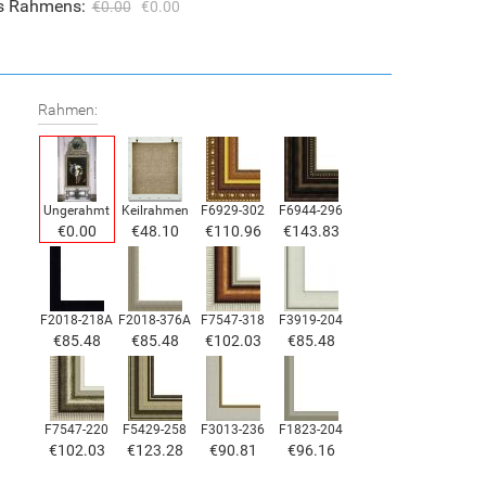
es Rahmens:
€0.00
€0.00
Rahmen:
Ungerahmt
Keilrahmen
F6929-302
F6944-296
€0.00
€48.10
€110.96
€143.83
F2018-218A
F2018-376A
F7547-318
F3919-204
€85.48
€85.48
€102.03
€85.48
F7547-220
F5429-258
F3013-236
F1823-204
€102.03
€123.28
€90.81
€96.16