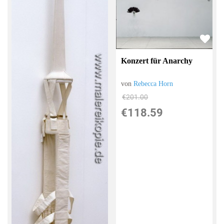
Konzert für Anarchy
von
Rebecca Horn
€201.00
€118.59