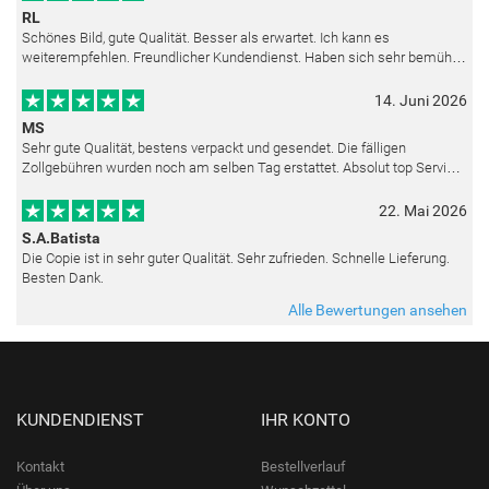
RL
Schönes Bild, gute Qualität. Besser als erwartet. Ich kann es
weiterempfehlen. Freundlicher Kundendienst. Haben sich sehr bemüht
als die Lieferung sich etwas verzögerte. Bild war gut verpackt. Nur FedEx
14. Juni 2026
MS
Sehr gute Qualität, bestens verpackt und gesendet. Die fälligen
Zollgebühren wurden noch am selben Tag erstattet. Absolut top Service
und mit dem Ölbild sehr zufrieden.
22. Mai 2026
S.A.Batista
Die Copie ist in sehr guter Qualität. Sehr zufrieden. Schnelle Lieferung.
Besten Dank.
Alle Bewertungen ansehen
KUNDENDIENST
IHR KONTO
Kontakt
Bestellverlauf