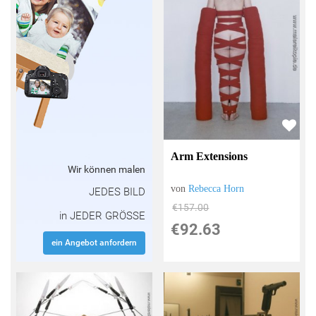
Arm Extensions
Wir können malen
von
Rebecca Horn
JEDES BILD
€157.00
in JEDER GRÖSSE
€92.63
ein Angebot anfordern