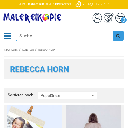
41% Rabatt auf alle Kunstwerke
2
Tage
06:51:16
0
STARTSEITE
KÜNSTLER
REBECCA HORN
REBECCA HORN
Sortieren
Sortieren nach :
Populärste
nach
: