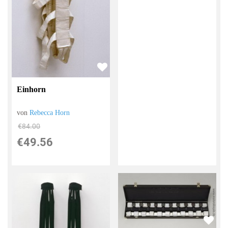
Einhorn
von
Rebecca Horn
€84.00
€49.56