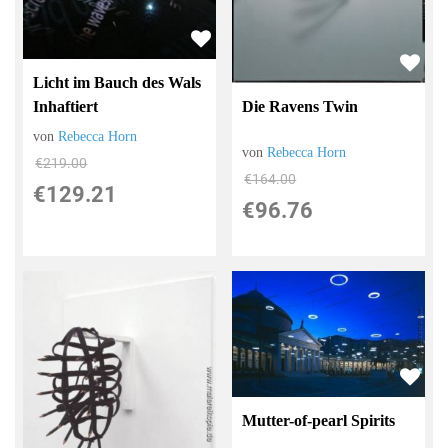
Licht im Bauch des Wals
Inhaftiert
Die Ravens Twin
von
Rebecca Horn
von
Rebecca Horn
€219.00
€164.00
€129.21
€96.76
Mutter-of-pearl Spirits