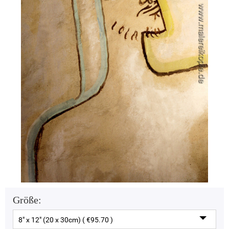
Größe:
8" x 12" (20 x 30cm) ( €95.70 )