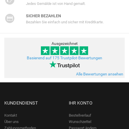
Jedes Gemälde ist von Hand gemalt.
SICHER BEZAHLEN
Bezahlen Sie einfach und sicher mit Kreditkarte.
Ausgezeichnet
Basierend auf 175 Trustpilot-Bewertungen
Alle Bewertungen ansehen
KUNDENDIENST
IHR KONTO
Kontakt
Bestellverlauf
Über uns
Wunschzettel
Zahlungsmethoden
Passwort ändern