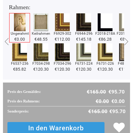
Rahmen:
Ungerahmt
Keilrahmen
F6929-302
F6944-296
F2018-218A
F2018-37
€0.00
€48.55
€112.00
€145.18
€86.28
€86.28
F6537-236
F7034-298
F7034-296
F6731-224
F6731-226
F4827-2
€85.82
€120.30
€120.30
€120.30
€120.30
€114.0
€165.00
€95.70
Preis des Gemäldes:
€0.00
€0.00
Preis des Rahmens:
€165.00
€95.70
Sonderpreis: