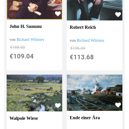
John H. Sununu
Robert Reich
von
Richard Whitney
von
Richard Whitney
€188.00
€196.00
€109.04
€113.68
Ende einer Ära
Walpole Wiese