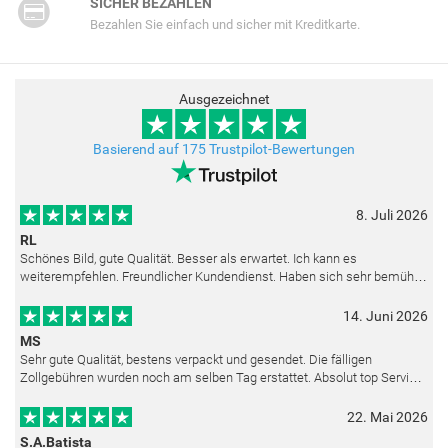
SICHER BEZAHLEN
Bezahlen Sie einfach und sicher mit Kreditkarte.
Ausgezeichnet
Basierend auf 175 Trustpilot-Bewertungen
8. Juli 2026
RL
Schönes Bild, gute Qualität. Besser als erwartet. Ich kann es
weiterempfehlen. Freundlicher Kundendienst. Haben sich sehr bemüht
als die Lieferung sich etwas verzögerte. Bild war gut verpackt. Nur FedEx
14. Juni 2026
MS
Sehr gute Qualität, bestens verpackt und gesendet. Die fälligen
Zollgebühren wurden noch am selben Tag erstattet. Absolut top Service
und mit dem Ölbild sehr zufrieden.
22. Mai 2026
S.A.Batista