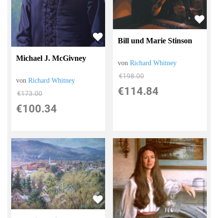
Bill und Marie Stinson
Michael J. McGivney
von
Richard Whitney
€198.00
von
Richard Whitney
€114.84
€173.00
€100.34