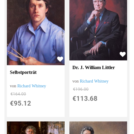
Dr. J. William Littler
Selbstporträt
von
Richard Whitney
von
Richard Whitney
€196.00
€164.00
€113.68
€95.12