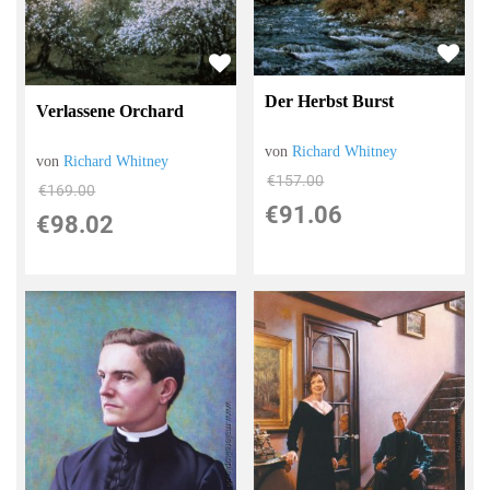
Der Herbst Burst
Verlassene Orchard
von
Richard Whitney
von
Richard Whitney
€157.00
€169.00
€91.06
€98.02