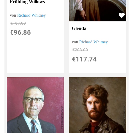
Frühling Willows
von
Richard Whitney
€167.00
Glenda
€96.86
von
Richard Whitney
€203.00
€117.74