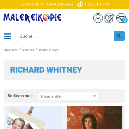
42% Rabatt auf alle Kunstwerke
1
Tag
11:18:32
0
STARTSEITE
KÜNSTLER
RICHARD WHITNEY
RICHARD WHITNEY
Sortieren
Sortieren nach :
Populärste
nach
: