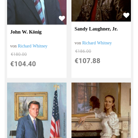
Sandy Laughner, Jr.
John W. König
von
Richard Whitney
von
Richard Whitney
€186.00
€180.00
€107.88
€104.40