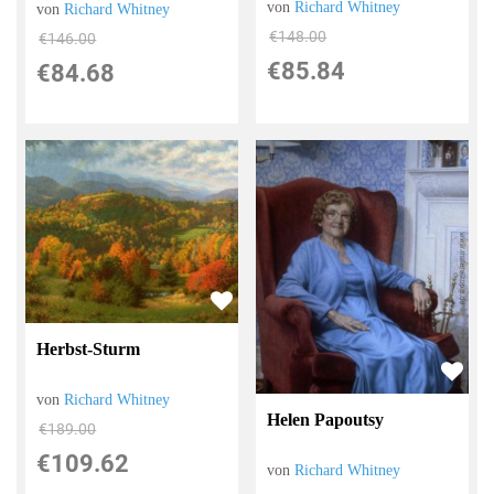
von
Richard Whitney
von
Richard Whitney
€148.00
€146.00
€85.84
€84.68
Herbst-Sturm
von
Richard Whitney
Helen Papoutsy
€189.00
€109.62
von
Richard Whitney