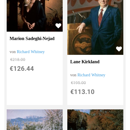
Marion Sadeghi-Nejad
von
Richard Whitney
€218.00
Lane Kirkland
€126.44
von
Richard Whitney
€195.00
€113.10