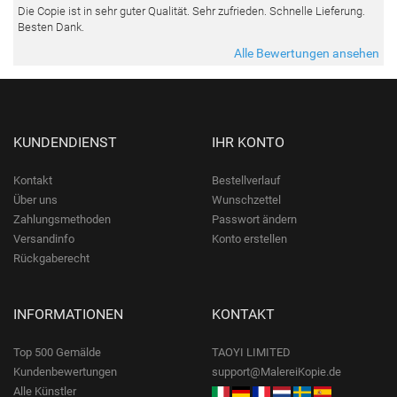
Die Copie ist in sehr guter Qualität. Sehr zufrieden. Schnelle Lieferung.
Besten Dank.
Alle Bewertungen ansehen
KUNDENDIENST
IHR KONTO
Kontakt
Bestellverlauf
Über uns
Wunschzettel
Zahlungsmethoden
Passwort ändern
Versandinfo
Konto erstellen
Rückgaberecht
INFORMATIONEN
KONTAKT
Top 500 Gemälde
TAOYI LIMITED
Kundenbewertungen
support@MalereiKopie.de
Alle Künstler