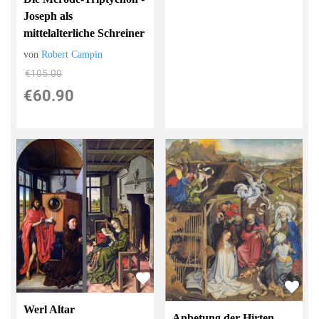
Joseph als
mittelalterliche Schreiner
von
Robert Campin
€105.00
€60.90
Werl Altar
Anbetung der Hirten