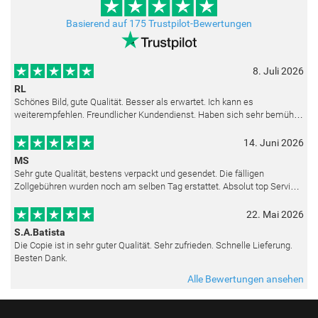
Basierend auf 175 Trustpilot-Bewertungen
8. Juli 2026
RL
Schönes Bild, gute Qualität. Besser als erwartet. Ich kann es
weiterempfehlen. Freundlicher Kundendienst. Haben sich sehr bemüht
als die Lieferung sich etwas verzögerte. Bild war gut verpackt. Nur FedEx
14. Juni 2026
MS
Sehr gute Qualität, bestens verpackt und gesendet. Die fälligen
Zollgebühren wurden noch am selben Tag erstattet. Absolut top Service
und mit dem Ölbild sehr zufrieden.
22. Mai 2026
S.A.Batista
Die Copie ist in sehr guter Qualität. Sehr zufrieden. Schnelle Lieferung.
Besten Dank.
Alle Bewertungen ansehen