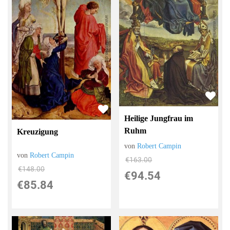
Heilige Jungfrau im
Ruhm
Kreuzigung
von
Robert Campin
von
Robert Campin
€163.00
€148.00
€94.54
€85.84