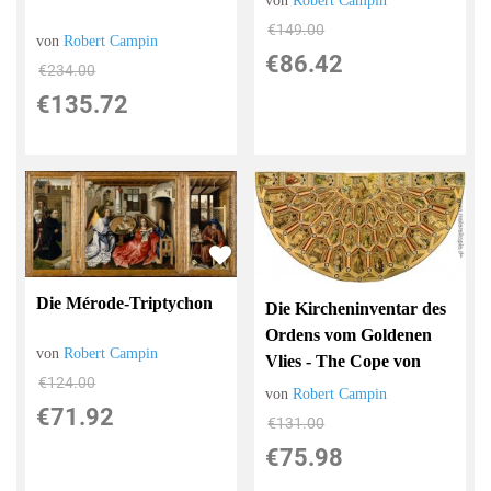
von
Robert Campin
€149.00
von
Robert Campin
€86.42
€234.00
€135.72
Die Mérode-Triptychon
Die Kircheninventar des
Ordens vom Goldenen
von
Robert Campin
Vlies - The Cope von
€124.00
von
Robert Campin
€71.92
€131.00
€75.98