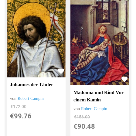
Johannes der Täufer
Madonna und Kind Vor
von
Robert Campin
einem Kamin
€172.00
von
Robert Campin
€99.76
€156.00
€90.48