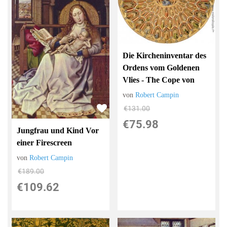
Die Kircheninventar des
Ordens vom Goldenen
Vlies - The Cope von
von
Robert Campin
€131.00
€75.98
Jungfrau und Kind Vor
einer Firescreen
von
Robert Campin
€189.00
€109.62