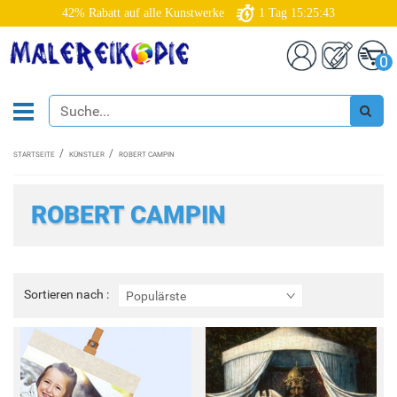
42% Rabatt auf alle Kunstwerke
1
Tag
15:25:41
0
STARTSEITE
KÜNSTLER
ROBERT CAMPIN
ROBERT CAMPIN
Sortieren
Sortieren nach :
Populärste
nach
: