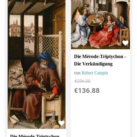
Die Mérode-Triptychon -
Die Verkündigung
von
Robert Campin
€236.00
€136.88
Die Mérode-Triptychon -