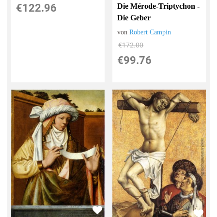
Die Mérode-Triptychon -
€122.96
Die Geber
von
Robert Campin
€172.00
€99.76