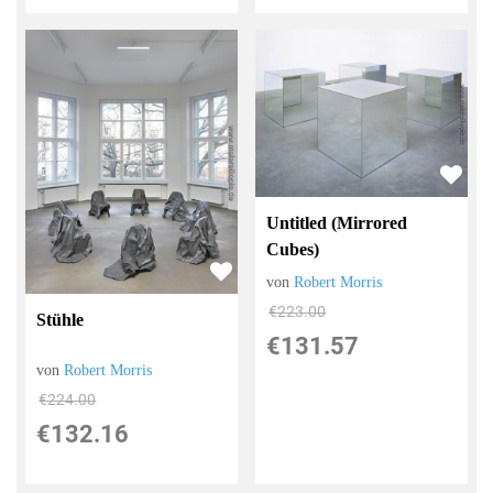
Untitled (Mirrored
Cubes)
von
Robert Morris
€223.00
Stühle
€131.57
von
Robert Morris
€224.00
€132.16