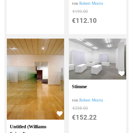
von
Robert Morris
€190.00
€112.10
Stimme
von
Robert Morris
€258.00
€152.22
Untitled (Williams