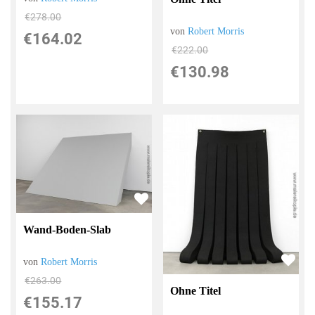
€278.00
von
Robert Morris
€164.02
€222.00
€130.98
Wand-Boden-Slab
von
Robert Morris
€263.00
Ohne Titel
€155.17