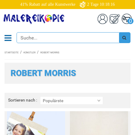
41% Rabatt auf alle Kunstwerke
2
Tage
10:18:15
0
STARTSEITE
KÜNSTLER
ROBERT MORRIS
ROBERT MORRIS
Sortieren
Sortieren nach :
Populärste
nach
: