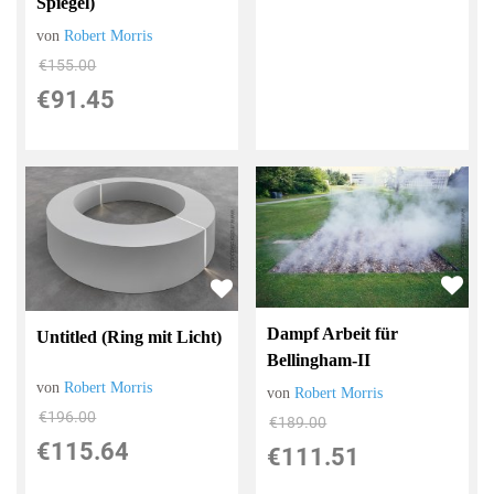
Spiegel)
von
Robert Morris
€155.00
€91.45
Dampf Arbeit für
Untitled (Ring mit Licht)
Bellingham-II
von
Robert Morris
von
Robert Morris
€196.00
€189.00
€115.64
€111.51