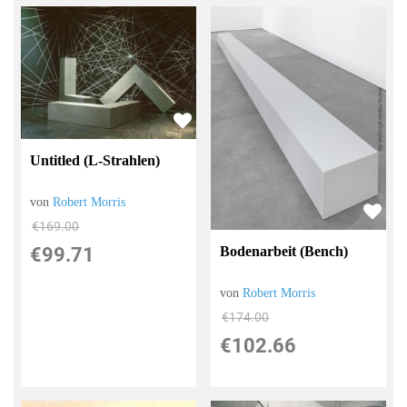
Untitled (L-Strahlen)
von
Robert Morris
€169.00
Bodenarbeit (Bench)
€99.71
von
Robert Morris
€174.00
€102.66