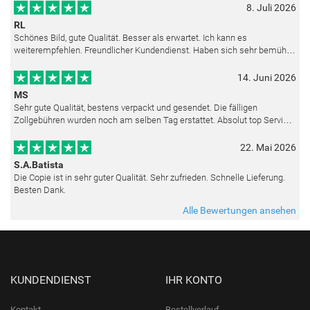
8. Juli 2026
RL
Schönes Bild, gute Qualität. Besser als erwartet. Ich kann es
weiterempfehlen. Freundlicher Kundendienst. Haben sich sehr bemüht
als die Lieferung sich etwas verzögerte. Bild war gut verpackt. Nur FedEx
14. Juni 2026
MS
Sehr gute Qualität, bestens verpackt und gesendet. Die fälligen
Zollgebühren wurden noch am selben Tag erstattet. Absolut top Service
und mit dem Ölbild sehr zufrieden.
22. Mai 2026
S.A.Batista
Die Copie ist in sehr guter Qualität. Sehr zufrieden. Schnelle Lieferung.
Besten Dank.
Alle Bewertungen ansehen
KUNDENDIENST
IHR KONTO
Kontakt
Bestellverlauf