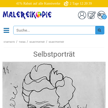
41% Rabatt auf alle Kunstwerke
2
Tage
12:20:38
0
STARTSEITE
THEMA
SELBSTPORTRÄT
SELBSTPORTRÄT
Selbstporträt