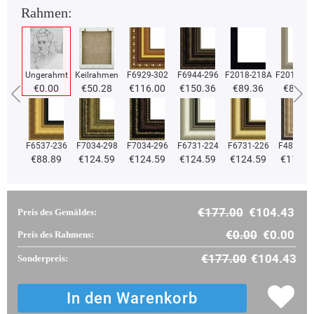
Rahmen:
Ungerahmt
Keilrahmen
F6929-302
F6944-296
F2018-218A
F2018-37
€0.00
€50.28
€116.00
€150.36
€89.36
€89.36
F6537-236
F7034-298
F7034-296
F6731-224
F6731-226
F4827-2
€88.89
€124.59
€124.59
€124.59
€124.59
€118.1
€177.00
€104.43
Preis des Gemäldes:
€0.00
€0.00
Preis des Rahmens:
€177.00
€104.43
Sonderpreis: