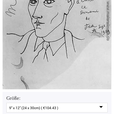
Größe:
9" x 12" (24 x 30cm) ( €104.43 )