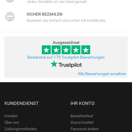
Jedes Gemälde ist von Hand gemalt.
SICHER BEZAHLEN
Bezahlen Sie einfach und sicher mit Kreditkarte.
Ausgezeichnet
Basierend auf 175 Trustpilot-Bewertungen
Alle Bewertungen ansehen
KUNDENDIENST
IHR KONTO
Kontakt
Bestellverlauf
Über uns
Wunschzettel
Zahlungsmethoden
Passwort ändern