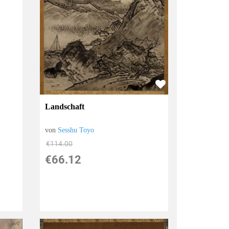
Landschaft
von
Sesshu Toyo
€114.00
€66.12