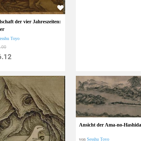
schaft der vier Jahreszeiten:
er
esshu Toyo
.00
6.12
Ansicht der Ama-no-Hashida
von
Sesshu Toyo