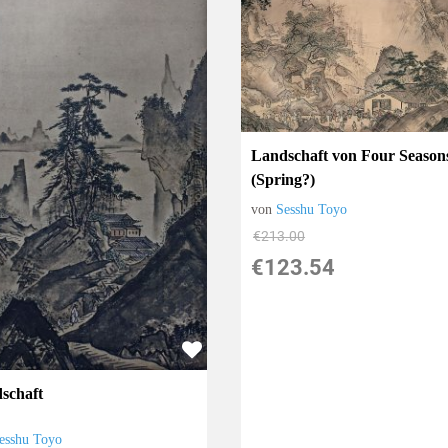
Landschaft von Four Season
(Spring?)
von
Sesshu Toyo
€213.00
€123.54
schaft
esshu Toyo