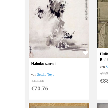
Huik
Bod
Haboku sansui
von
S
€153
von
Sesshu Toyo
€8
€122.00
€70.76