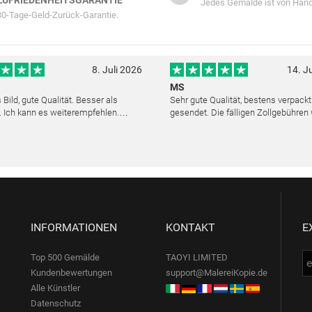
ZUFRIEDENHEITSGARANTIE
Jedes Gemälde ist von Hand
30-Tage-Geld-Zurück-Garantie.
8. Juli 2026
14. J
MS
Bild, gute Qualität. Besser als
Sehr gute Qualität, bestens verpack
. Ich kann es weiterempfehlen.
gesendet. Die fälligen Zollgebühren
cher Kundendienst. Haben sich sehr
noch am selben Tag erstattet. Absol
ls die Lieferung sich etwas
Service und mit dem Ölbild sehr zufr
verzögerte. Bild war gut verpackt. Nur FedEx
INFORMATIONEN
KONTAKT
E
Top 500 Gemälde
TAOYI LIMITED
Kundenbewertungen
support@MalereiKopie.de
Alle Künstler
Datenschutz