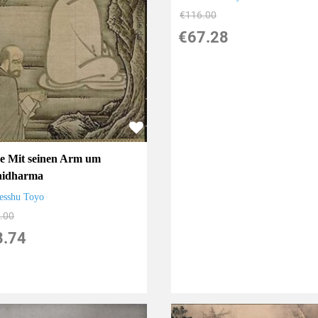
€116.00
€67.28
e Mit seinen Arm um
hidharma
esshu Toyo
.00
8.74