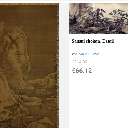
Sansui chokan, Detail
von
Sesshu Toyo
€114.00
€66.12