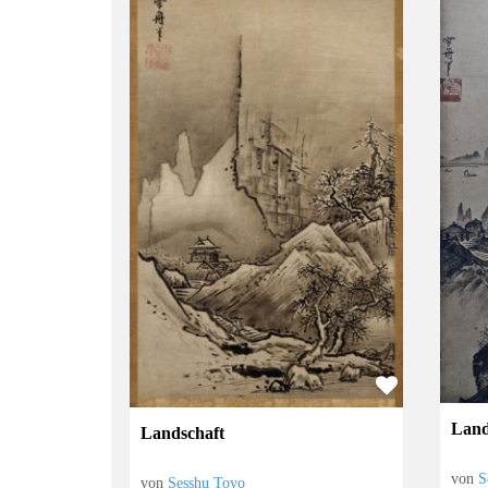
Land
Landschaft
von
S
von
Sesshu Toyo