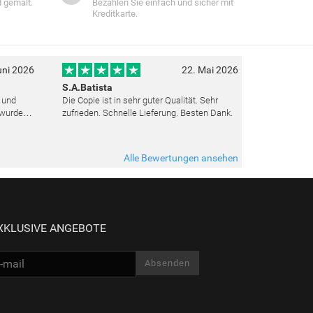
 gemalt.
Bezahlen Sie einfach und sicher mit
Kreditkarte.
uni 2026
22. Mai 2026
S.A.Batista
t und
Die Copie ist in sehr guter Qualität. Sehr
 wurden
zufrieden. Schnelle Lieferung. Besten Dank.
ut top
ieden.
Alle Bewertungen ansehen
XKLUSIVE ANGEBOTE