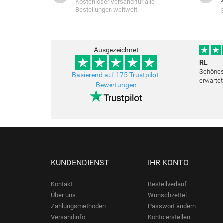
Kostenloser Versand für alle
Bestellungen weltweit.
Ausgezeichnet
RL
Schönes 
Basierend auf 175 Trustpilot-
erwartet
Bewertungen
Freundli
bemüht a
KUNDENDIENST
IHR KONTO
Kontakt
Bestellverlauf
Über uns
Wunschzettel
Zahlungsmethoden
Passwort ändern
Versandinfo
Konto erstellen