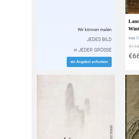
Land
Wint
Wir können malen
von
S
JEDES BILD
€114
in JEDER GRÖSSE
€6
ein Angebot anfordern