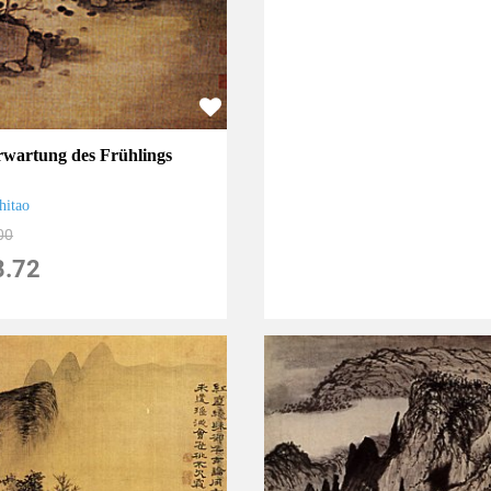
rwartung des Frühlings
hitao
00
8.72