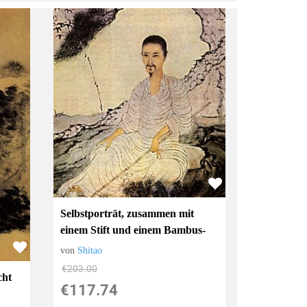
Selbstporträt, zusammen mit
einem Stift und einem Bambus-
von
Shitao
€203.00
cht
€117.74