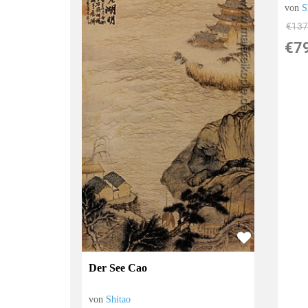
von
S
€137
€7
Der See Cao
von
Shitao