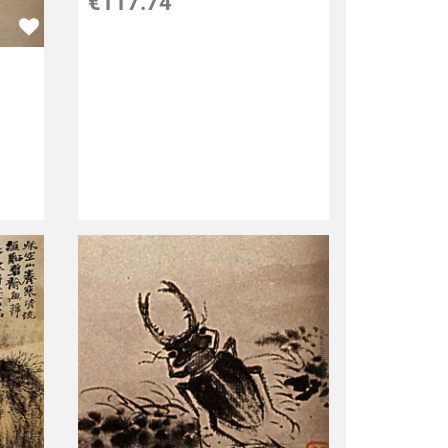
€117.74