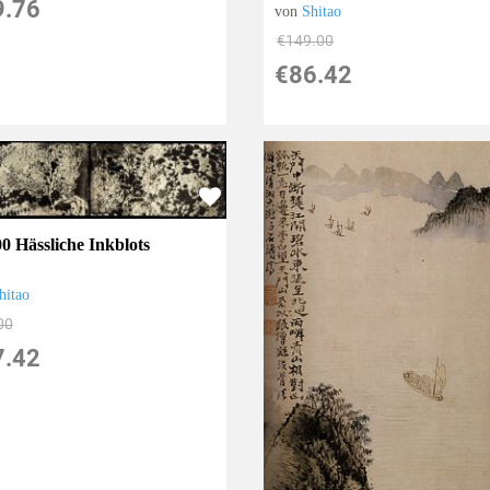
9.76
von
Shitao
€149.00
€86.42
00 Hässliche Inkblots
hitao
00
7.42