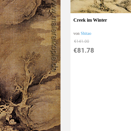
Creek im Winter
von
Shitao
€141.00
€81.78