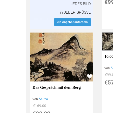
€9
JEDES BILD
in JEDER GRÖSSE
ein Angebot anfordern
10.0
von
S
€99.
€5
Das Gespräch mit dem Berg
von
Shitao
€169.00