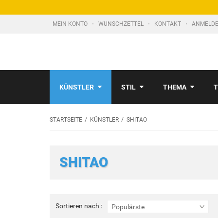
MEIN KONTO
WUNSCHZETTEL
KONTAKT
ANMELDE
KÜNSTLER
STIL
THEMA
T
STARTSEITE
KÜNSTLER
SHITAO
SHITAO
Sortieren
Sortieren nach :
Populärste
nach