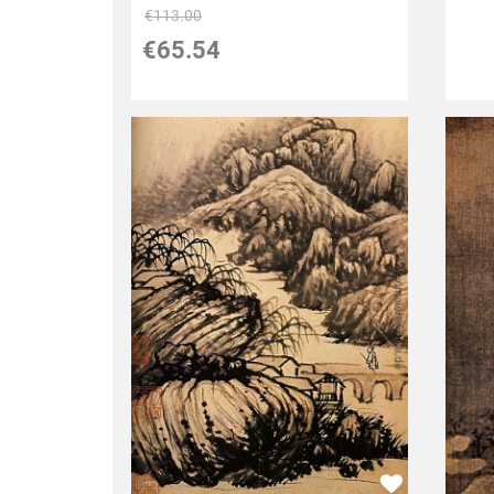
€113.00
€65.54