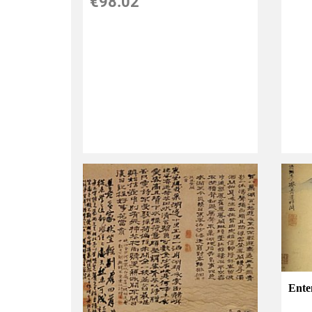
€98.02
Ente