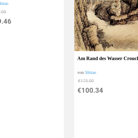
hitao
.00
9.46
Am Rand des Wasser Crouc
von
Shitao
€173.00
€100.34