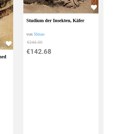
Studium der Insekten, Käfer
von
Shitao
€246.00
€142.68
hed