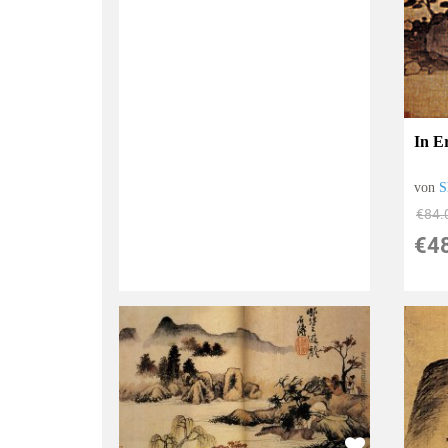
In E
von
S
€84.
€4