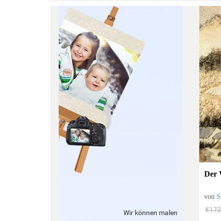
:
Der 
von
S
€172
Wir können malen