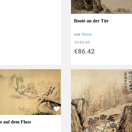
Boote an der Tür
von
Shitao
€149.00
€86.42
n auf dem Fluss