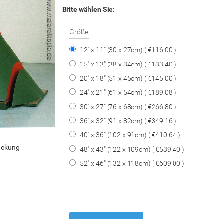
Bitte wählen Sie:
Größe:
12" x 11" (30 x 27cm) ( €116.00 )
15" x 13" (38 x 34cm) ( €133.40 )
20" x 18" (51 x 45cm) ( €145.00 )
24" x 21" (61 x 54cm) ( €189.08 )
30" x 27" (76 x 68cm) ( €266.80 )
36" x 32" (91 x 82cm) ( €349.16 )
40" x 36" (102 x 91cm) ( €410.64 )
packung
48" x 43" (122 x 109cm) ( €539.40 )
52" x 46" (132 x 118cm) ( €609.00 )