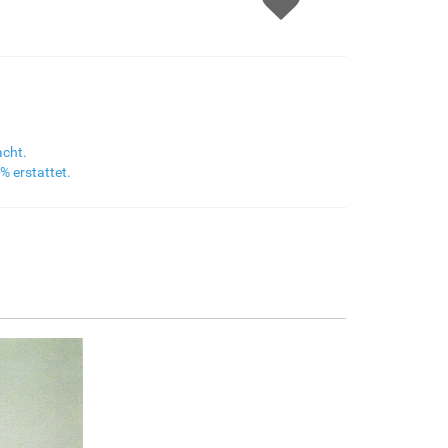
F8645-298
F6537-236
F7034-298
F7034-296
€167.14
€88.67
€124.29
€124.29
F6731-224
F6731-226
F4827-234
F8645-296
€124.29
€124.29
€117.84
€115.27
acht.
% erstattet.
F4613-236
F5130-204
F6035-220
F2833-204
€89.53
€129.08
€116.19
€106.29