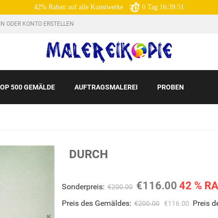
42% Rabatt auf alle Kunstwerke
0
Tag
16:39:50
N ODER KONTO ERSTELLEN
OP 500 GEMÄLDE
AUFTRAGSMALEREI
PROBEN
DURCH
€116.00
42 % R
Sonderpreis:
€200.00
Preis des Gemäldes:
Preis 
€200.00
€116.00