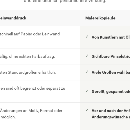
und eine deutlich persönlichere Wirkung.
Leinwanddruck
Malereikopie.de
schinell auf Papier oder Leinwand
Von Künstlern mit Ö
äßig, ohne echten Farbauftrag.
Sichtbare Pinselstri
esten Standardgrößen erhältlich.
Viele Größen wählb
n sind oft begrenzt oder separat zu
Gerollt, gespannt od
 Änderungen an Motiv, Format oder
Vor und nach der An
möglich.
Änderungswünsche 