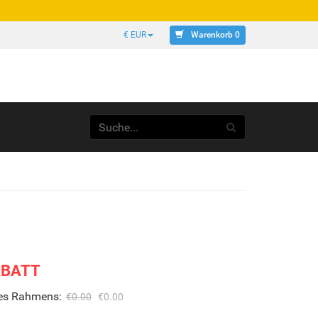
Warenkorb 0
€ EUR
ABATT
des Rahmens:
€0.00
€0.00